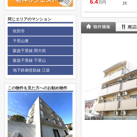
6.4
万円
1K
同じエリアのマンション
吹田市
千里山東
阪急千里線 関大前
阪急千里線 千里山
地下鉄御堂筋線 江坂
この物件を見た方へのお勧め物件