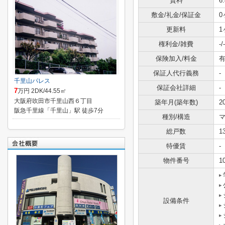
賃料
6
敷金/礼金/保証金
0
更新料
1
権利金/雑費
-/-
保険加入/料金
有
保証人代行義務
-
千里山パレス
保証会社詳細
-
7
万円 2DK/44.55㎡
大阪府吹田市千里山西６丁目
築年月(築年数)
2
阪急千里線「千里山」駅 徒歩7分
種別/構造
総戸数
1
特優賃
-
物件番号
1
設備条件