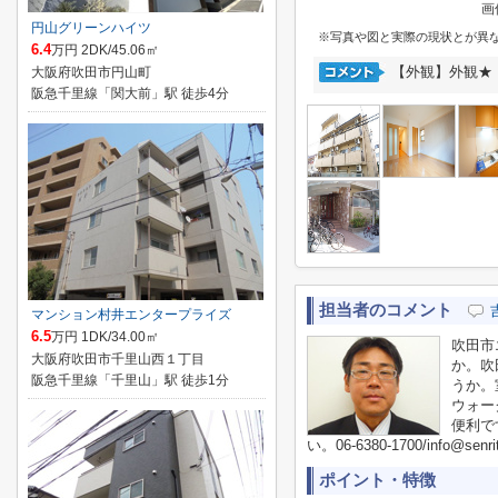
画
円山グリーンハイツ
※写真や図と実際の現状とが異
6.4
万円 2DK/45.06㎡
【外観】外観★
大阪府吹田市円山町
阪急千里線「関大前」駅 徒歩4分
担当者のコメント
マンション村井エンタープライズ
6.5
万円 1DK/34.00㎡
吹田市
大阪府吹田市千里山西１丁目
か。吹
阪急千里線「千里山」駅 徒歩1分
うか。
ウォー
便利で
い。06-6380-1700/inf
ポイント・特徴