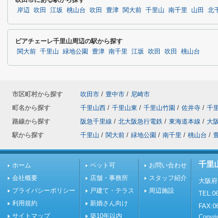
岸辺
吹田
江坂
桃山台
吹田
豊津
関大前
千里山
南千里
山田
北
ピアチェーレ千里山周辺の駅から探す
関大前
千里山
緑地公園
豊津
南千里
江坂
吹田
吹田
桃山台
市区町村から探す
吹田市
/
豊中市
/
尼崎市
町名から探す
千里山西
/
千里山東
/
千里山竹園
/
佐井寺
/
千
路線から探す
阪急千里線
/
北大阪急行電鉄
/
東海道本線
/
大
駅から探す
千里山
/
関大前
/
緑地公園
/
南千里
/
桃山台
/
千里
ホーム
ペット可
お問い合わせ
会社概要
店舗・事務所
スタッフ紹介
大阪府
プライバシーポリシー
戸建て・テラス
周辺施設
TEL:06
利用規約
新婚さん向け
FAX:0
サイトマップ
築10年以内
Copy