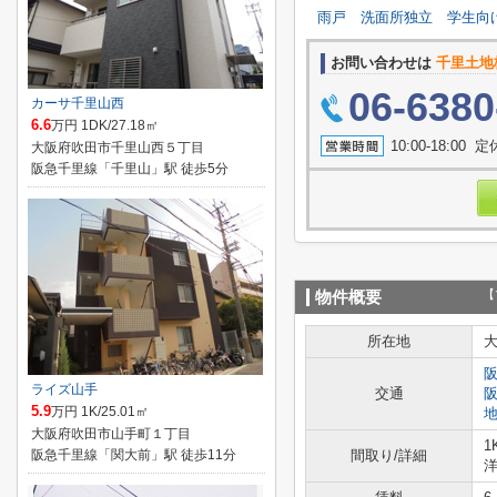
雨戸
洗面所独立
学生向
お問い合わせは
千里土地
06-6380
カーサ千里山西
6.6
万円 1DK/27.18㎡
10:00-18:0
大阪府吹田市千里山西５丁目
阪急千里線「千里山」駅 徒歩5分
【
物件概要
所在地
ライズ山手
交通
5.9
万円 1K/25.01㎡
大阪府吹田市山手町１丁目
1
阪急千里線「関大前」駅 徒歩11分
間取り/詳細
洋