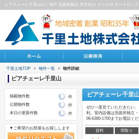
千里土地TOP
>
物件一覧
>
物件詳細
ピアチェーレ千里山
ピアチェーレ千里山
掲載物件数
件
公開物件数
件
ぜひ一度見ていただきたい、
本日の更新件数
利。室内設備は洗面所独立・
件
06-6380-1700までお
▼ご希望のお部屋をお探しします
賃料
間取り