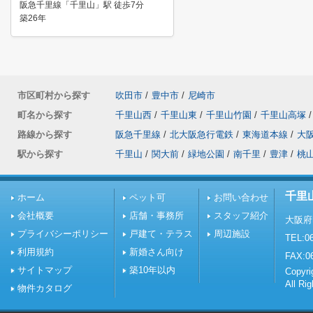
阪急千里線「千里山」駅 徒歩7分
築26年
市区町村から探す
吹田市
/
豊中市
/
尼崎市
町名から探す
千里山西
/
千里山東
/
千里山竹園
/
千里山高塚
/
路線から探す
阪急千里線
/
北大阪急行電鉄
/
東海道本線
/
大
駅から探す
千里山
/
関大前
/
緑地公園
/
南千里
/
豊津
/
桃
千里
ホーム
ペット可
お問い合わせ
会社概要
店舗・事務所
スタッフ紹介
大阪府
プライバシーポリシー
戸建て・テラス
周辺施設
TEL:06
利用規約
新婚さん向け
FAX:0
サイトマップ
築10年以内
Copy
All Ri
物件カタログ