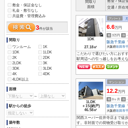
敷金 / 保証金
間取り
敷金・保証金なし
面積
交通 / 所在
礼金・敷引なし
共益費・管理費込み
アパート
6.6
3
万円
件が該当
3万円
-
敷
保
1DK
間取り
阪急千里線
ワンルーム
1K
27.18㎡
大阪府
吹田市
1DK
1LDK
こだわりで選びたい方におす
2K
2DK
駅周辺への引っ越しをお考えな
2LDK
3K
3DK
3LDK
4K
4DK
4LDK以上
マンション
面積
12.2
万円
～
0ヶ月
-
敷
保
1LDK
駅からの徒歩
＋1S(納戸)
阪急千里線
46.58㎡
大阪府
吹田市
関西スーパー佐井寺店まで徒
築年数
す。非対面での荷物受け取りが