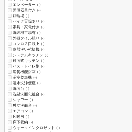
エレベーター
(-)
照明器具付き
(-)
駐輪場
(-)
バイク置場あり
(-)
家具・家電付き
(-)
洗濯機置場有
(-)
外観タイル張り
(-)
コンロ２口以上
(-)
食器洗い乾燥機
(-)
システムキッチン
(-)
対面式キッチン
(-)
バス・トイレ別
(-)
追焚機能浴室
(-)
浴室乾燥機
(-)
温水洗浄便座
(-)
洗面台
(-)
洗髪洗面化粧台
(-)
シャワー
(-)
独立洗面台
(-)
エアコン
(-)
床暖房
(-)
床下収納
(-)
ウォークインクロゼット
(-)