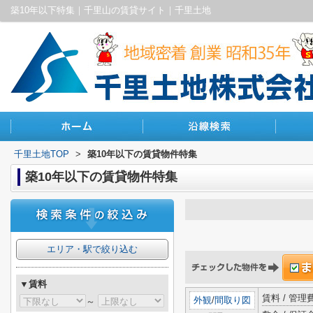
築10年以下特集｜千里山の賃貸サイト｜千里土地
千里土地TOP
>
築10年以下の賃貸物件特集
築10年以下の賃貸物件特集
エリア・駅で絞り込む
▼賃料
賃料 / 管
外観
/
間取り図
～