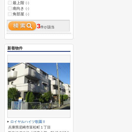
最上階
(-)
南向き
(-)
角部屋
(-)
3
件が該当
新着物件
ロイヤルハイツ歌園Ⅱ
兵庫県尼崎市富松町１丁目