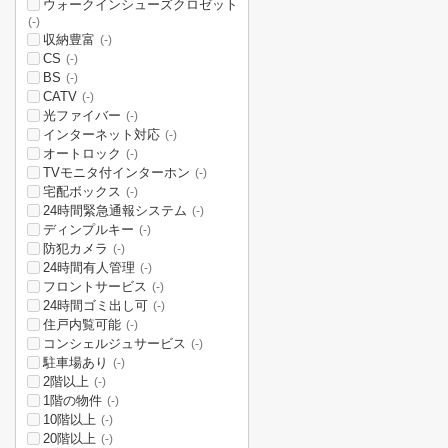
ウォークインシューズクロゼット
(-)
収納豊富
(-)
CS
(-)
BS
(-)
CATV
(-)
光ファイバー
(-)
インターネット対応
(-)
オートロック
(-)
TVモニタ付インターホン
(-)
宅配ボックス
(-)
24時間緊急通報システム
(-)
ディンプルキー
(-)
防犯カメラ
(-)
24時間有人管理
(-)
フロントサービス
(-)
24時間ゴミ出し可
(-)
住戸内覧可能
(-)
コンシェルジュサービス
(-)
駐車場あり
(-)
2階以上
(-)
1階の物件
(-)
10階以上
(-)
20階以上
(-)