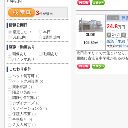
10年以内
3
件が該当
津
テラス
情報公開日
24.8
万円
指定しない
本日
3LDK
2ヶ月
-
敷
保
3日以内
1週間以内
阪急千里線
105.80㎡
大阪府
吹田市
画像・動画あり
吹田市エリアでの住まいなら、
画像あり
動画あり
距離に古江台中学校があるのも
パノラマあり
こだわり条件
ペット飼育可
(-)
ペット専用設備
(-)
楽器相談
(-)
陽当り良好
(-)
閑静な住宅地
(-)
デザイナーズ
(-)
リノベーション済
(-)
保証人不要
(-)
事務所可
(-)
２人入居可
(-)