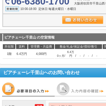
06-6380-1700
大阪府吹田市千里山西５
10:00-18:00 定休日:毎週火曜日・水曜日
ピアチェーレ千里山
の空室情報
所在階
賃料
管理費・共益費
敷金/礼金/保証金/償却/敷引
6.4万
1階
6.4万円
4,000円
/
/
/
/
0ヶ月
円
-
-
-
ピアチェーレ千里山
へのお問い合わせ