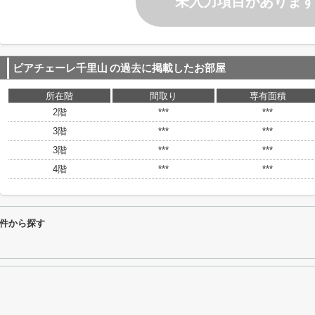
未入力項目がありま
ピアチェーレ千里山
の過去に掲載したお部屋
所在階
間取り
専有面積
2階
***
***
3階
***
***
3階
***
***
4階
***
***
件から探す