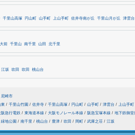
寺
千里山高塚
円山町
山手町
上山手町
佐井寺南が丘
千里山月が丘
津雲台
大前
千里山
南千里
山田
北千里
江坂
吹田
吹田
桃山台
尼崎市
山東
/
千里山竹園
/
佐井寺
/
千里山高塚
/
円山町
/
山手町
/
津雲台
/
上山手町
大阪急行電鉄
/
東海道本線
/
大阪モノレール本線
/
阪急宝塚本線
/
地下鉄御堂
緑地公園
/
南千里
/
桃山台
/
豊津
/
吹田
/
岡町
/
武庫之荘
/
江坂