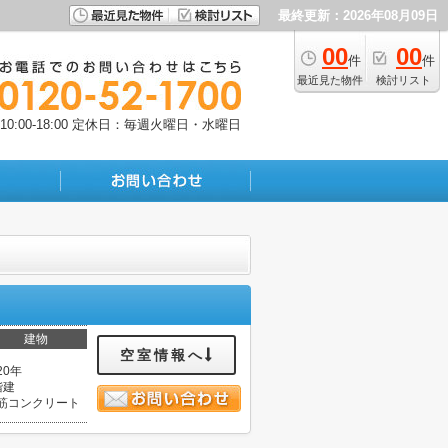
最終更新：2026年08月09日
00
00
件
件
最近見た物件
検討リスト
:00-18:00
定休日：毎週火曜日・水曜日
建物
空室情報へ
20年
階建
筋コンクリート