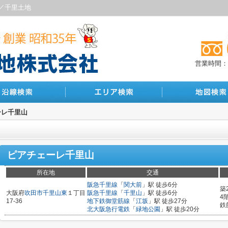
／千里土地
営業時間：10
ーレ千里山
ピアチェーレ千里山
所在地
交通
阪急千里線
「
関大前
」駅 徒歩6分
築
大阪府
吹田市
千里山東
１丁目
阪急千里線
「
千里山
」駅 徒歩6分
4
17-36
地下鉄御堂筋線
「
江坂
」駅 徒歩27分
鉄
北大阪急行電鉄
「
緑地公園
」駅 徒歩20分