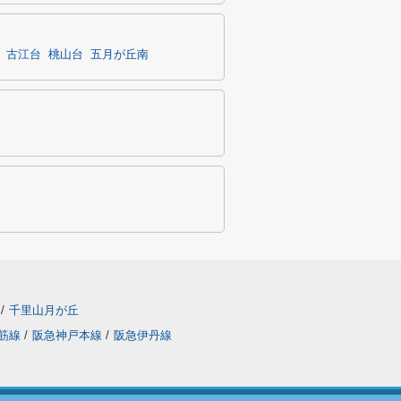
古江台
桃山台
五月が丘南
/
千里山月が丘
筋線
/
阪急神戸本線
/
阪急伊丹線