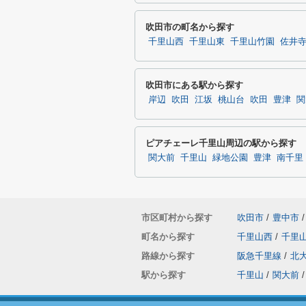
吹田市の町名から探す
千里山西
千里山東
千里山竹園
佐井
吹田市にある駅から探す
岸辺
吹田
江坂
桃山台
吹田
豊津
関
ピアチェーレ千里山周辺の駅から探す
関大前
千里山
緑地公園
豊津
南千里
市区町村から探す
吹田市
/
豊中市
/
町名から探す
千里山西
/
千里
路線から探す
阪急千里線
/
北
駅から探す
千里山
/
関大前
/