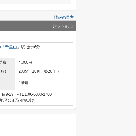
情報の見方
【マンション】
線
「
千里山
」駅 徒歩6分
益費
4,000円
年数）
2005年 10月 ( 築20年 )
4階建
目9-29
TEL:06-6380-1700
地区公正取引協議会