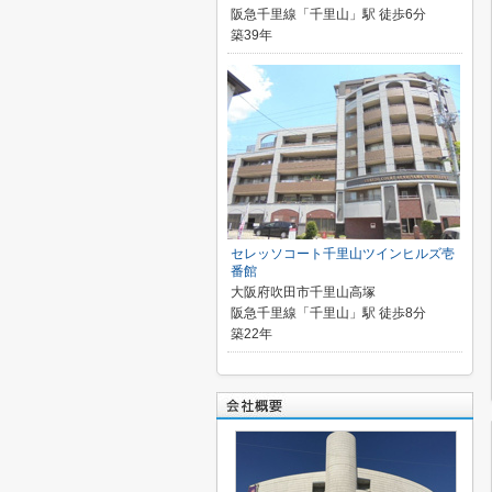
阪急千里線「千里山」駅 徒歩6分
築39年
セレッソコート千里山ツインヒルズ壱
番館
大阪府吹田市千里山高塚
阪急千里線「千里山」駅 徒歩8分
築22年