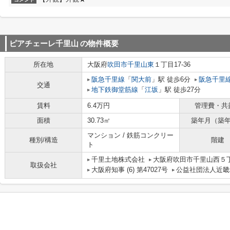
ピアチェーレ千里山
の物件概要
所在地
大阪府
吹田市
千里山東
１丁目17-36
阪急千里線
「
関大前
」駅 徒歩6分
阪急千里
交通
地下鉄御堂筋線
「
江坂
」駅 徒歩27分
賃料
6.4万円
管理費・共
面積
30.73㎡
築年月（築
マンション / 鉄筋コンクリー
種別/構造
階建
ト
千里土地株式会社
大阪府吹田市千里山西５丁
取扱会社
大阪府知事 (6) 第47027号
公益社団法人近畿