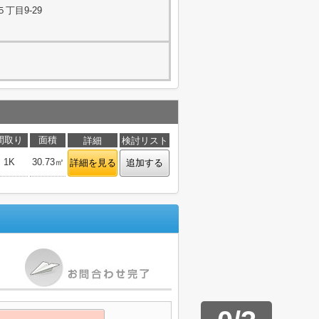
丁目9-29
間取り
面積
詳細
検討リスト
1K
30.73㎡
詳細を見る
追加する