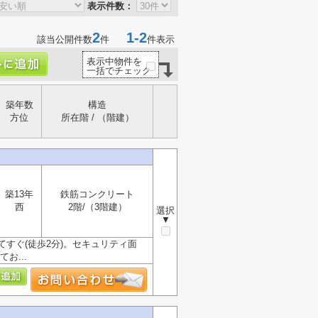
表示件数：
2
1-2
該当公開件数
件
件表示
表示中物件を
一括でチェック
築年数
構造
方位
所在階 / （階建）
築13年
鉄筋コンクリート
西
2階/（3階建）
選択
▼
すぐ(徒歩2分)。セキュリティ面
お...