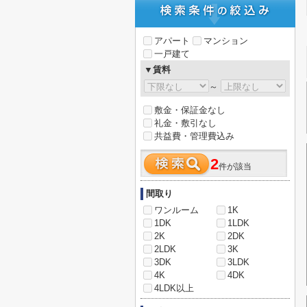
アパート
マンション
一戸建て
▼賃料
～
敷金・保証金なし
礼金・敷引なし
共益費・管理費込み
2
件が該当
間取り
ワンルーム
1K
1DK
1LDK
2K
2DK
2LDK
3K
3DK
3LDK
4K
4DK
4LDK以上