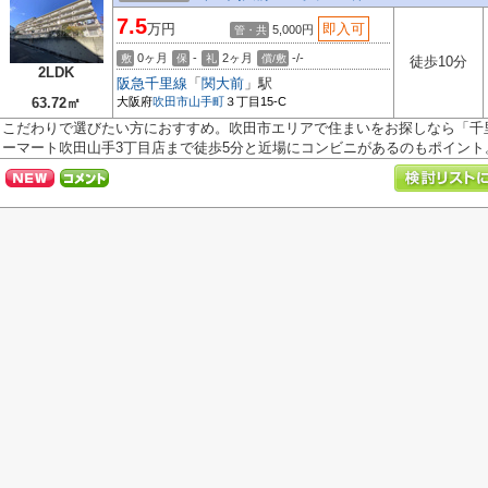
7.5
万円
即入可
5,000円
管・共
0ヶ月
-
2ヶ月
-/-
敷
保
礼
償/敷
徒歩10分
2LDK
阪急千里線
「
関大前
」駅
63.72㎡
大阪府
吹田市
山手町
３丁目15-C
こだわりで選びたい方におすすめ。吹田市エリアで住まいをお探しなら「千
ーマート吹田山手3丁目店まで徒歩5分と近場にコンビニがあるのもポイント。.