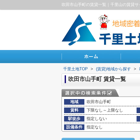
吹田市山手町の賃貸一覧｜千里山の賃貸サ
千里土地TOP
>
(賃貸)地域から探す
>
吹田市山手町 賃貸一覧
地域
吹田市山手町
賃料
下限なし～上限なし
駅徒歩
指定しない
設備条件
指定なし