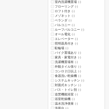
室内洗濯機置場
(-)
フローリング
(-)
ロフト付き
(-)
メゾネット
(-)
ベランダ
(-)
バルコニー
(-)
ルーフバルコニー
(-)
オール電化
(-)
エレベーター
(-)
照明器具付き
(-)
駐輪場
(-)
バイク置場あり
(-)
家具・家電付き
(-)
洗濯機置場有
(-)
外観タイル張り
(-)
コンロ２口以上
(-)
食器洗い乾燥機
(-)
システムキッチン
(-)
対面式キッチン
(-)
バス・トイレ別
(-)
追焚機能浴室
(-)
浴室乾燥機
(-)
温水洗浄便座
(-)
洗面台
(-)