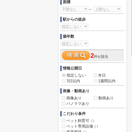
面積
～
駅からの徒歩
築年数
2
件が該当
情報公開日
指定しない
本日
3日以内
1週間以内
画像・動画あり
画像あり
動画あり
パノラマあり
こだわり条件
ペット飼育可
(-)
ペット専用設備
(-)
楽器相談