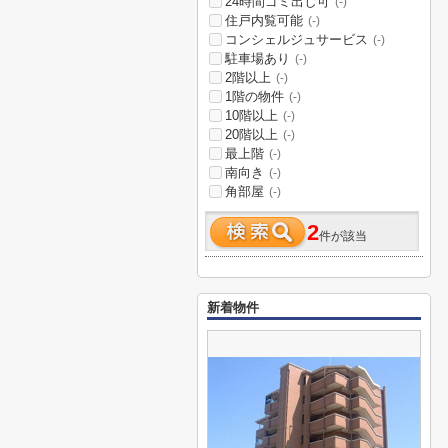
24時間ゴミ出し可
(-)
住戸内覧可能
(-)
コンシェルジュサービス
(-)
駐車場あり
(-)
2階以上
(-)
1階の物件
(-)
10階以上
(-)
20階以上
(-)
最上階
(-)
南向き
(-)
角部屋
(-)
2
件が該当
新着物件