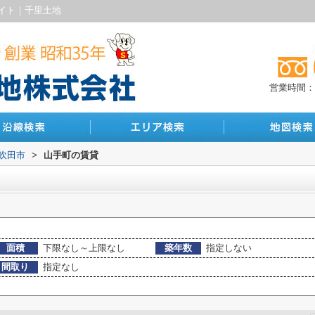
イト｜千里土地
営業時間：10
吹田市
>
山手町の賃貸
面積
下限なし～上限なし
築年数
指定しない
間取り
指定なし