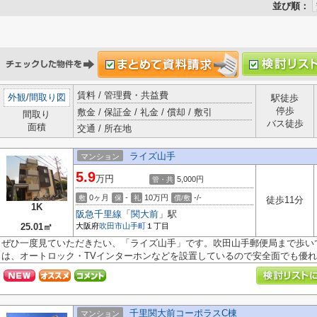
並び順：
賃料 / 管理費・共益費
外観
/
間取り図
駅徒歩
停歩
敷金 / 保証金 / 礼金 / 償却 / 敷引
間取り
バス徒歩
面積
交通 / 所在地
ライズ山手
マンション
5.9
万円
5,000円
管・共
0ヶ月
-
10万円
-/-
敷
保
礼
償/敷
徒歩11分
1K
阪急千里線
「
関大前
」駅
25.01㎡
大阪府
吹田市
山手町
１丁目
ぜひ一度見ていただきたい、「ライズ山手」です。吹田山手郵便局まで歩いて
は、オートロック・TVインターホンなどを設置しているので安全面でも優れて
千里関大前コーポラスC棟
マンション