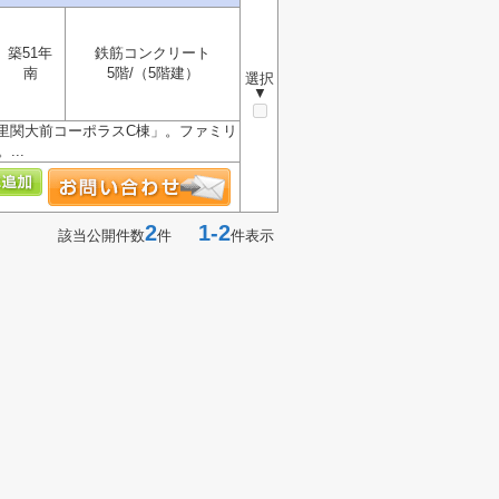
築51年
鉄筋コンクリート
南
5階/（5階建）
選択
▼
里関大前コーポラスC棟」。ファミリ
..
2
1-2
該当公開件数
件
件表示