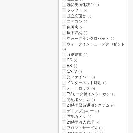
洗髪洗面化粧台
(-)
シャワー
(-)
独立洗面台
(-)
エアコン
(-)
床暖房
(-)
床下収納
(-)
ウォークインクロゼット
(-)
ウォークインシューズクロゼット
(-)
収納豊富
(-)
CS
(-)
BS
(-)
CATV
(-)
光ファイバー
(-)
インターネット対応
(-)
オートロック
(-)
TVモニタ付インターホン
(-)
宅配ボックス
(-)
24時間緊急通報システム
(-)
ディンプルキー
(-)
防犯カメラ
(-)
24時間有人管理
(-)
フロントサービス
(-)