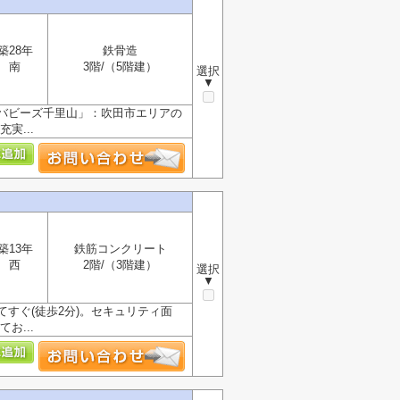
築28年
鉄骨造
南
3階/（5階建）
選択
▼
バビーズ千里山」：吹田市エリアの
実...
築13年
鉄筋コンクリート
西
2階/（3階建）
選択
▼
すぐ(徒歩2分)。セキュリティ面
お...