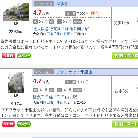
K緑地
マンション
4.7
万円
即入可
7,000円
管・共
0ヶ月
-
0ヶ月
-/-
敷
保
礼
償/敷
徒歩12分
1K
北大阪急行電鉄
「
緑地公園
」駅
22.60㎡
大阪府
吹田市
千里山竹園
１丁目50-5
室内設備はネット使用料不要・CATV・BS･CSなどが揃っており、とても
には安全性に優れているオートロック機能があります。賃料4.7万円のお部屋で
プチフラット千里山
マンション
4.7
万円
3,000円
管・共
0ヶ月
-
0ヶ月
-/-
敷
保
礼
償/敷
徒歩3分
1K
阪急千里線
「
千里山
」駅
大阪府
吹田市
千里山東
２丁目26-16
19.17㎡
プチフラット千里山の詳しい情報。知らない人が来た時でも玄関を開ける必
ホンが付いております。室内設備はエアコン・ネット使用料不要など豊富に揃.