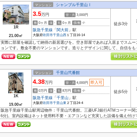
シャンブル千里山Ⅰ
マンション
3.5
万円
3,000円
管・共
0ヶ月
-
0ヶ月
-/-
敷
保
礼
償/敷
徒歩3分
1R
阪急千里線
「
関大前
」駅
大阪府
吹田市
千里山西
１丁目16-14
21.00㎡
実際に部屋を確認して納得の新居選びを。空き部屋であれば入居までスムー
ョンです。敷金不要のマンションです。造りとデザインに関して、自信をもっ.
千里山弐番館
マンション
4.38
万円
即入可
4,000円
管・共
0万円
-
8万円
-/-
敷
保
礼
償/敷
徒歩5分
1K
阪急千里線
「
千里山
」駅
大阪府
吹田市
千里山東
２丁目24-4
19.00㎡
阪急千里線千里山駅周辺物件：千里山弐番館。三菱UFJ銀行ATMコーナー関
6分)。室内設備はネット使用料不要・エアコンなど充実した設備を備え付けてい