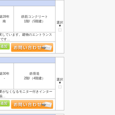
築28年
鉄筋コンクリート
南
1階/（5階建）
選択
▼
充実しています。建物のエントランス
す...
築30年
鉄骨造
-
2階/（4階建）
選択
▼
要がなくなるモニター付きインター
..