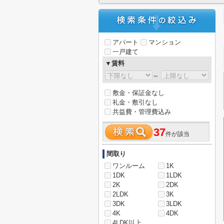
アパート
マンション
一戸建て
▼賃料
～
敷金・保証金なし
礼金・敷引なし
共益費・管理費込み
37
件が該当
間取り
ワンルーム
1K
1DK
1LDK
2K
2DK
2LDK
3K
3DK
3LDK
4K
4DK
4LDK以上