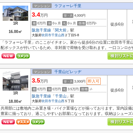
ラフォーレ千里
マンション
3.4
万円
4,000円
管・共
1R
0万円
0ヶ月
0ヶ月
0万円/-
敷
保
礼
償/敷
徒歩6分
阪急千里線
「
関大前
」駅
16.00㎡
大阪府
吹田市
千里山西
２丁目5-8
「ラフォーレ千里」のここがイチオシ。家から徒歩6分の位置に吹田市千里
配ボックスが付いているため、非対面で荷物を受け取れます。一口コンロが付.
千里山ビレッヂ
マンション
3.5
万円
即入可
3,000円
管・共
0万円
0万円
3.5万円
-/-
敷
保
礼
償/敷
徒歩6分
1R
阪急千里線
「
千里山
」駅
18.00㎡
大阪府
吹田市
千里山西
５丁目
共用部には敷地内ごみ置き場・バイク置場などが揃っております。室内設備
豊富に揃っており、過ごしやすいお部屋になっております。収納はシューズボ.