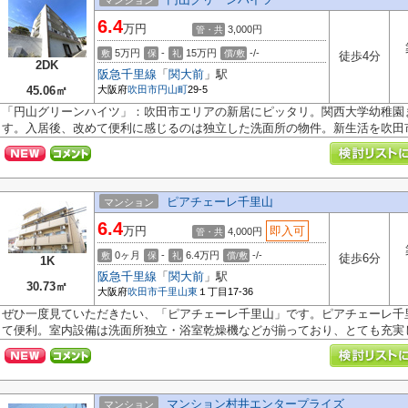
マンション
6.4
万円
3,000円
管・共
5万円
-
15万円
-/-
敷
保
礼
償/敷
徒歩4分
2DK
阪急千里線
「
関大前
」駅
45.06㎡
大阪府
吹田市
円山町
29-5
「円山グリーンハイツ」：吹田市エリアの新居にピッタリ。関西大学幼稚園
す。入居後、改めて便利に感じるのは独立した洗面所の物件。新生活を吹田市.
ピアチェーレ千里山
マンション
6.4
万円
即入可
4,000円
管・共
0ヶ月
-
6.4万円
-/-
敷
保
礼
償/敷
徒歩6分
1K
阪急千里線
「
関大前
」駅
30.73㎡
大阪府
吹田市
千里山東
１丁目17-36
ぜひ一度見ていただきたい、「ピアチェーレ千里山」です。ピアチェーレ千
て便利。室内設備は洗面所独立・浴室乾燥機などが揃っており、とても充実し.
マンション村井エンタープライズ
マンション