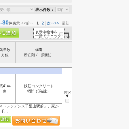
表示件数：
30
件表示
<<前へ
1
2
次へ>>
最初
表示中物件を
一括でチェック
築年数
構造
方位
所在階 / （階建）
築41年
鉄筋コンクリート
南
4階/（5階建）
選択
▼
ストレジデンス千里山駅前」。家か
...