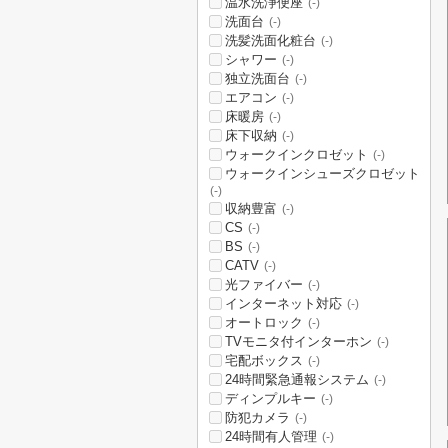
温水洗浄便座
(-)
洗面台
(-)
洗髪洗面化粧台
(-)
シャワー
(-)
独立洗面台
(-)
エアコン
(-)
床暖房
(-)
床下収納
(-)
ウォークインクロゼット
(-)
ウォークインシューズクロゼット
(-)
収納豊富
(-)
CS
(-)
BS
(-)
CATV
(-)
光ファイバー
(-)
インターネット対応
(-)
オートロック
(-)
TVモニタ付インターホン
(-)
宅配ボックス
(-)
24時間緊急通報システム
(-)
ディンプルキー
(-)
防犯カメラ
(-)
24時間有人管理
(-)