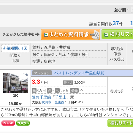
並び順：
37
1-
該当公開件数
件
賃料 / 管理費・共益費
外観
/
間取り図
駅徒歩
停歩
敷金 / 保証金 / 礼金 / 償却 / 敷引
間取り
バス徒歩
面積
交通 / 所在地
ベストレジデンス千里山駅前
マンション
3.3
万円
3,000円
管・共
0万円
-
3ヶ月
-/-
敷
保
礼
償/敷
徒歩3分
1R
阪急千里線
「
千里山
」駅
大阪府
吹田市
千里山西
１丁目41-28
15.00㎡
こだわりで選びたい方におすすめ。吹田市エリアで住まいをお探しなら「ベ
ら220mの場所に千里山郵便局があります。こちらの物件はマンションです。千