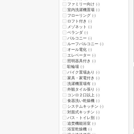
ファミリー向け
(-)
室内洗濯機置場
(-)
フローリング
(-)
ロフト付き
(-)
メゾネット
(-)
ベランダ
(-)
バルコニー
(-)
ルーフバルコニー
(-)
オール電化
(-)
エレベーター
(-)
照明器具付き
(-)
駐輪場
(-)
バイク置場あり
(-)
家具・家電付き
(-)
洗濯機置場有
(-)
外観タイル張り
(-)
コンロ２口以上
(-)
食器洗い乾燥機
(-)
システムキッチン
(-)
対面式キッチン
(-)
バス・トイレ別
(-)
追焚機能浴室
(-)
浴室乾燥機
(-)