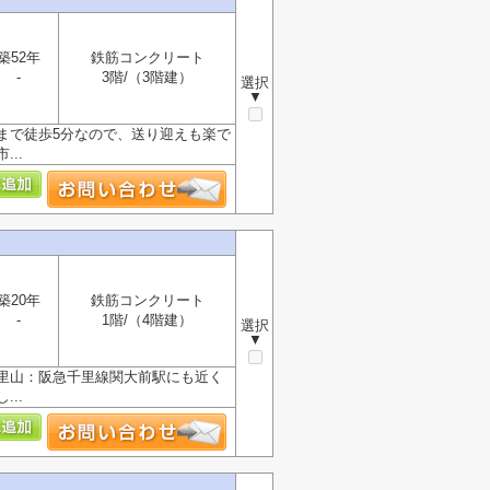
築52年
鉄筋コンクリート
-
3階/（3階建）
選択
▼
まで徒歩5分なので、送り迎えも楽で
..
築20年
鉄筋コンクリート
-
1階/（4階建）
選択
▼
里山：阪急千里線関大前駅にも近く
..