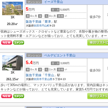
イーズ千里山
マンション
5
万円
5,000円
管・共
0ヶ月
-
0ヶ月
-/-
敷
保
礼
償/敷
徒歩7分
1K
阪急千里線
「
豊津
」駅
20.20㎡
大阪府
吹田市
円山町
4-23
収納はシューズボックス・クロゼットなど豊富なので、衣類や履き物の整理
ット使用料不要・エアコンなどが揃っており、とても充実しています。オート.
ベルデビエント千里山
マンション
5.4
万円
3,000円
管・共
0ヶ月
-
1ヶ月
-/-
敷
保
礼
償/敷
徒歩3分
1K
阪急千里線
「
千里山
」駅
261.15㎡
大阪府
吹田市
千里山西
５丁目4-13
歩いて305mの場所に、マックスバリュ千里山店があります。室内設備はネ
キッチンなどが揃っており、とても充実しています。家賃5.4万円でおすすめの