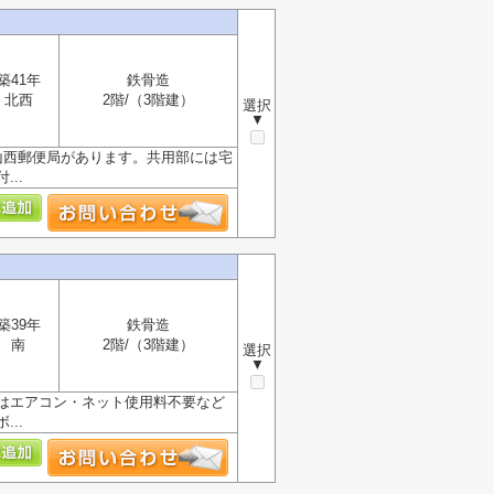
築41年
鉄骨造
北西
2階/（3階建）
選択
▼
山西郵便局があります。共用部には宅
..
築39年
鉄骨造
南
2階/（3階建）
選択
▼
はエアコン・ネット使用料不要など
..