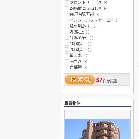
フロントサービス
(-)
24時間ゴミ出し可
(-)
住戸内覧可能
(-)
コンシェルジュサービス
(-)
駐車場あり
(-)
2階以上
(-)
1階の物件
(-)
10階以上
(-)
20階以上
(-)
最上階
(-)
南向き
(-)
角部屋
(-)
37
件が該当
新着物件