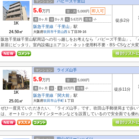
バビーズ千里山
マンション
5.6
万円
即入可
5,000円
管・共
0ヶ月
0ヶ月
5.6万円
-/-
敷
保
礼
償/敷
徒歩2分
1K
阪急千里線
「
千里山
」駅
24.50㎡
大阪府
吹田市
千里山西
１丁目39-16
阪急千里線千里山駅周辺への引っ越しをお考えなら「バビーズ千里山」。「
新居にピッタリ。室内設備はエアコン・ネット使用料不要・BS･CSなど大変充
ライズ山手
マンション
5.9
万円
5,000円
管・共
0ヶ月
-
10万円
-/-
敷
保
礼
償/敷
徒歩11分
1K
阪急千里線
「
関大前
」駅
25.01㎡
大阪府
吹田市
山手町
１丁目
ぜひ一度見ていただきたい、「ライズ山手」です。吹田山手郵便局まで歩いて
は、オートロック・TVインターホンなどを設置しているので安全面でも優れて
円山グリーンハイツ