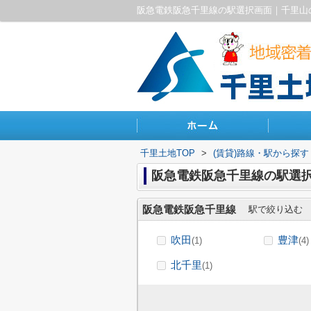
阪急電鉄阪急千里線の駅選択画面｜千里山
千里土地TOP
>
(賃貸)路線・駅から探す
阪急電鉄阪急千里線の駅選
阪急電鉄阪急千里線
駅で絞り込む
吹田
豊津
(1)
(4)
北千里
(1)