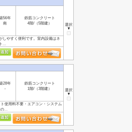
築56年
鉄筋コンクリート
南
4階/（5階建）
選択
▼
がしやすく便利です。室内設備はネ
..
築28年
鉄筋コンクリート
-
1階/（3階建）
選択
▼
ット使用料不要・エアコン・システム
...