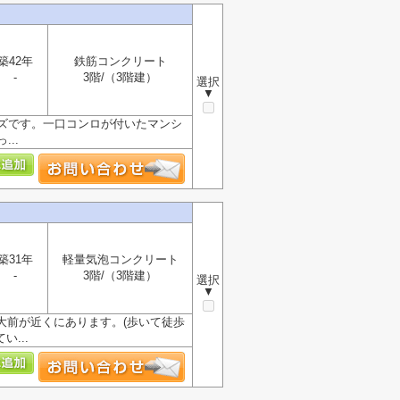
築42年
鉄筋コンクリート
-
3階/（3階建）
選択
▼
ズです。一口コンロが付いたマンシ
..
築31年
軽量気泡コンクリート
-
3階/（3階建）
選択
▼
大前が近くにあります。(歩いて徒歩
...