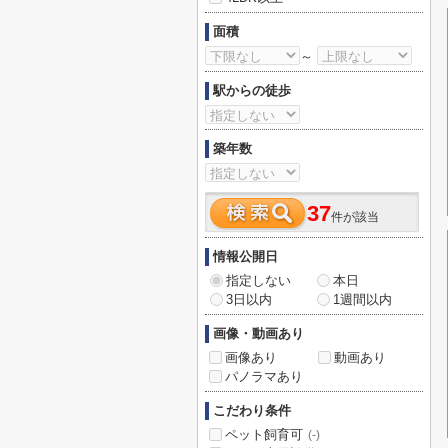
面積
～
駅からの徒歩
築年数
37
件が該当
情報公開日
指定しない
本日
3日以内
1週間以内
画像・動画あり
画像あり
動画あり
パノラマあり
こだわり条件
ペット飼育可
(-)