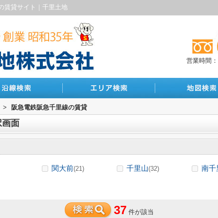
の賃貸サイト｜千里土地
営業時間：10
>
阪急電鉄阪急千里線の賃貸
択画面
関大前
千里山
南千
(21)
(32)
37
件が該当