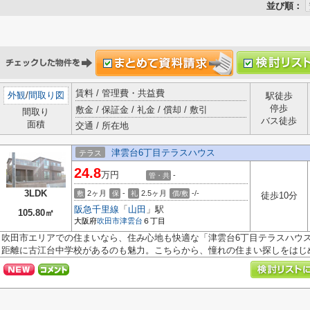
並び順：
賃料 / 管理費・共益費
外観
/
間取り図
駅徒歩
停歩
敷金 / 保証金 / 礼金 / 償却 / 敷引
間取り
バス徒歩
面積
交通 / 所在地
津雲台6丁目テラスハウス
テラス
24.8
万円
-
管・共
3LDK
2ヶ月
-
2.5ヶ月
-/-
敷
保
礼
償/敷
徒歩10分
阪急千里線
「
山田
」駅
105.80㎡
大阪府
吹田市
津雲台
６丁目
吹田市エリアでの住まいなら、住み心地も快適な「津雲台6丁目テラスハウス
距離に古江台中学校があるのも魅力。こちらから、憧れの住まい探しをはじめ.