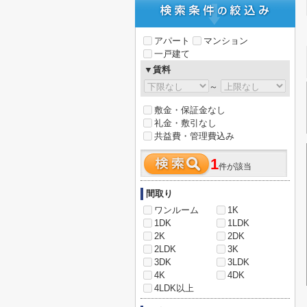
アパート
マンション
一戸建て
▼賃料
～
敷金・保証金なし
礼金・敷引なし
共益費・管理費込み
1
件が該当
間取り
ワンルーム
1K
1DK
1LDK
2K
2DK
2LDK
3K
3DK
3LDK
4K
4DK
4LDK以上