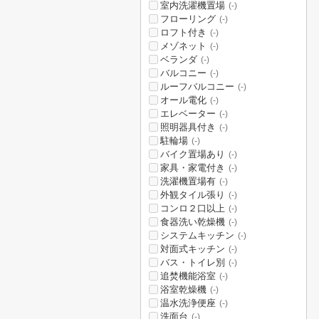
室内洗濯機置場
(-)
フローリング
(-)
ロフト付き
(-)
メゾネット
(-)
ベランダ
(-)
バルコニー
(-)
ルーフバルコニー
(-)
オール電化
(-)
エレベーター
(-)
照明器具付き
(-)
駐輪場
(-)
バイク置場あり
(-)
家具・家電付き
(-)
洗濯機置場有
(-)
外観タイル張り
(-)
コンロ２口以上
(-)
食器洗い乾燥機
(-)
システムキッチン
(-)
対面式キッチン
(-)
バス・トイレ別
(-)
追焚機能浴室
(-)
浴室乾燥機
(-)
温水洗浄便座
(-)
洗面台
(-)