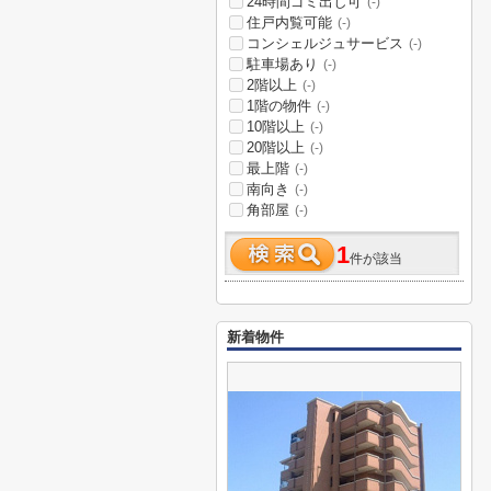
24時間ゴミ出し可
(-)
住戸内覧可能
(-)
コンシェルジュサービス
(-)
駐車場あり
(-)
2階以上
(-)
1階の物件
(-)
10階以上
(-)
20階以上
(-)
最上階
(-)
南向き
(-)
角部屋
(-)
1
件が該当
新着物件