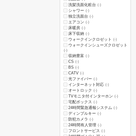
洗髪洗面化粧台
(-)
シャワー
(-)
独立洗面台
(-)
エアコン
(-)
床暖房
(-)
床下収納
(-)
ウォークインクロゼット
(-)
ウォークインシューズクロゼット
(-)
収納豊富
(-)
CS
(-)
BS
(-)
CATV
(-)
光ファイバー
(-)
インターネット対応
(-)
オートロック
(-)
TVモニタ付インターホン
(-)
宅配ボックス
(-)
24時間緊急通報システム
(-)
ディンプルキー
(-)
防犯カメラ
(-)
24時間有人管理
(-)
フロントサービス
(-)