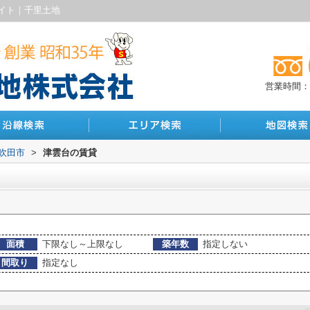
イト｜千里土地
営業時間：10
吹田市
>
津雲台の賃貸
面積
下限なし～上限なし
築年数
指定しない
間取り
指定なし