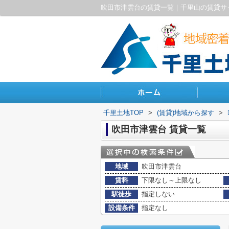
吹田市津雲台の賃貸一覧｜千里山の賃貸サ
千里土地TOP
>
(賃貸)地域から探す
>
吹田市津雲台 賃貸一覧
地域
吹田市津雲台
賃料
下限なし～上限なし
駅徒歩
指定しない
設備条件
指定なし