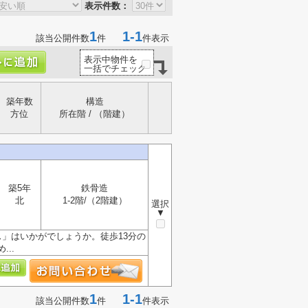
表示件数：
1
1-1
該当公開件数
件
件表示
表示中物件を
一括でチェック
築年数
構造
方位
所在階 / （階建）
築5年
鉄骨造
北
1-2階/（2階建）
選択
▼
」はいかがでしょうか。徒歩13分の
..
1
1-1
該当公開件数
件
件表示