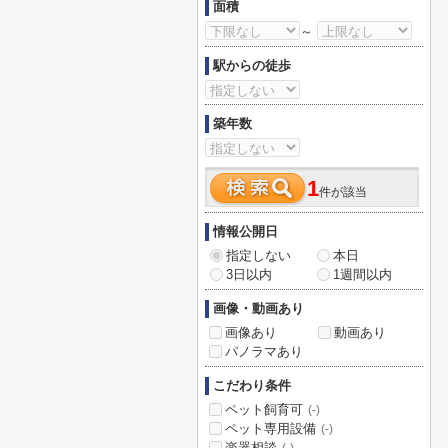
面積
～
駅からの徒歩
築年数
1
件が該当
情報公開日
指定しない
本日
3日以内
1週間以内
画像・動画あり
画像あり
動画あり
パノラマあり
こだわり条件
ペット飼育可
(-)
ペット専用設備
(-)
楽器相談