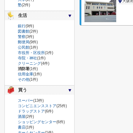
大阪
塾
(2件)
生活
銀行
(9件)
図書館
(2件)
警察
(3件)
郵便局
(9件)
公民館
(1件)
市役所・区役所
(1件)
寺院・神社
(1件)
クリーニング
(4件)
消防署
(1件)
信用金庫
(1件)
その他
(1件)
買う
スーパー
(13件)
コンビニエンスストア
(25件)
ドラッグストア
(6件)
酒屋
(2件)
ショッピングセンター
(6件)
書店
(1件)
ホームセンター
(1件)