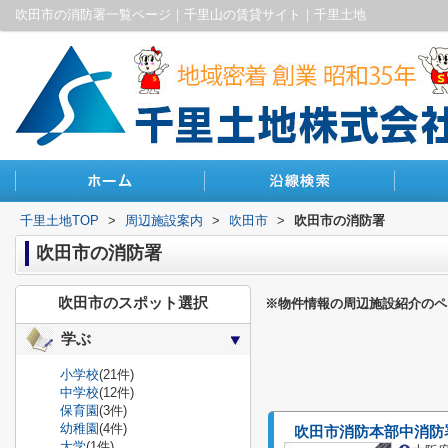
吹田市の消防署一覧ページ｜千里山の賃貸サイト｜千里土地
千里土地TOP
>
周辺施設案内
>
吹田市
>
吹田市の消防署
吹田市の消防署
吹田市のスポット選択
※物件情報の周辺施設紹介のペ
学ぶ
小学校
(21件)
中学校
(12件)
保育園
(3件)
幼稚園
(4件)
吹田市消防本部中消防
大学
(1件)