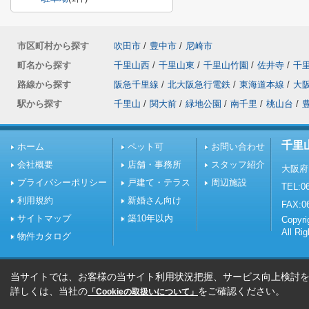
市区町村から探す
吹田市
/
豊中市
/
尼崎市
町名から探す
千里山西
/
千里山東
/
千里山竹園
/
佐井寺
/
千
路線から探す
阪急千里線
/
北大阪急行電鉄
/
東海道本線
/
大
駅から探す
千里山
/
関大前
/
緑地公園
/
南千里
/
桃山台
/
千里
ホーム
ペット可
お問い合わせ
会社概要
店舗・事務所
スタッフ紹介
大阪府
プライバシーポリシー
戸建て・テラス
周辺施設
TEL:06
利用規約
新婚さん向け
FAX:0
サイトマップ
築10年以内
Copy
All Ri
物件カタログ
当サイトでは、お客様の当サイト利用状況把握、サービス向上検討を目
詳しくは、当社の
をご確認ください。
「Cookieの取扱いについて」