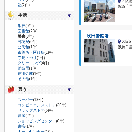
大阪
塾
(2件)
阪急千里
生活
銀行
(9件)
図書館
(2件)
吹田警察署
警察
(3件)
大阪
郵便局
(9件)
公民館
(1件)
阪急千里
市役所・区役所
(1件)
寺院・神社
(1件)
クリーニング
(4件)
消防署
(1件)
信用金庫
(1件)
その他
(1件)
買う
スーパー
(13件)
コンビニエンスストア
(25件)
ドラッグストア
(6件)
酒屋
(2件)
ショッピングセンター
(6件)
書店
(1件)
ホームセンター
(1件)