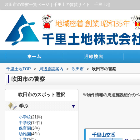
吹田市の警察一覧ページ｜千里山の賃貸サイト｜千里土地
千里土地TOP
>
周辺施設案内
>
吹田市
>
吹田市の警察
吹田市の警察
吹田市のスポット選択
※物件情報の周辺施設紹介のペ
学ぶ
小学校
(21件)
中学校
(12件)
保育園
(3件)
幼稚園
(4件)
千里山交番
大学
(1件)