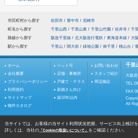
市区町村から探す
吹田市
/
豊中市
/
尼崎市
町名から探す
千里山西
/
千里山東
/
千里山竹園
/
佐井寺
/
千
路線から探す
阪急千里線
/
北大阪急行電鉄
/
東海道本線
/
大
駅から探す
千里山
/
関大前
/
緑地公園
/
南千里
/
桃山台
/
千里
ホーム
ペット可
お問い合わせ
会社概要
店舗・事務所
スタッフ紹介
大阪府
プライバシーポリシー
戸建て・テラス
周辺施設
TEL:06
利用規約
新婚さん向け
FAX:0
サイトマップ
築10年以内
Copy
All Ri
物件カタログ
当サイトでは、お客様の当サイト利用状況把握、サービス向上検討を目
詳しくは、当社の
をご確認ください。
「Cookieの取扱いについて」