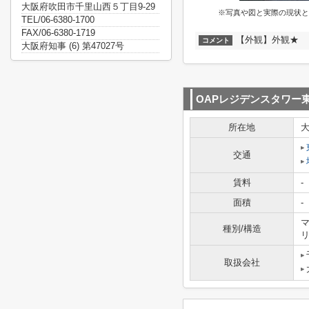
大阪府吹田市千里山西５丁目9-29
※写真や図と実際の現状と
TEL/06-6380-1700
FAX/06-6380-1719
【外観】外観★
コメント
大阪府知事 (6) 第47027号
OAPレジデンスタワー
所在地
交通
賃料
-
面積
-
マ
種別/構造
取扱会社