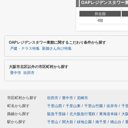
OAPレジデンスタワー
所在階
4階
OAPレジデンスタワー東館に関するこだわり条件から探す
戸建・テラス特集
新婚さん向け特集
大阪市北区以外の市区町村から探す
豊中市
吹田市
市区町村から探す
吹田市
/
豊中市
/
尼崎市
町名から探す
千里山西
/
千里山東
/
千里山竹園
/
佐井寺
/
千
路線から探す
阪急千里線
/
北大阪急行電鉄
/
東海道本線
/
大
駅から探す
千里山
/
関大前
/
緑地公園
/
南千里
/
桃山台
/