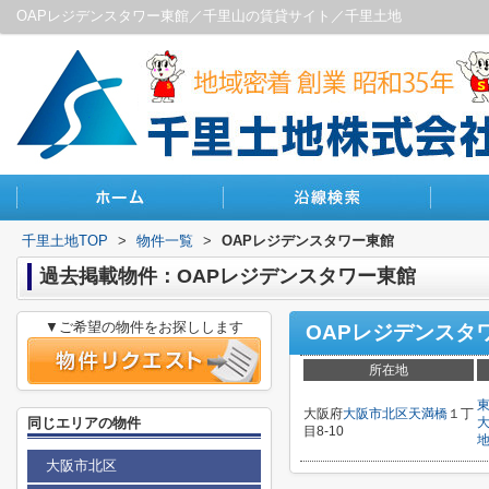
OAPレジデンスタワー東館／千里山の賃貸サイト／千里土地
千里土地TOP
>
物件一覧
>
OAPレジデンスタワー東館
過去掲載物件：OAPレジデンスタワー東館
▼ご希望の物件をお探しします
OAPレジデンスタ
所在地
大阪府
大阪市北区
天満橋
１丁
同じエリアの物件
目8-10
大阪市北区