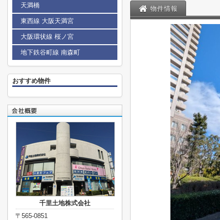
天満橋
物件情報
東西線 大阪天満宮
大阪環状線 桜ノ宮
地下鉄谷町線 南森町
おすすめ物件
千里土地株式会社
〒565-0851