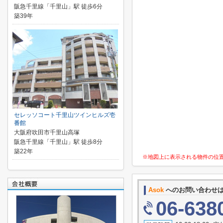
阪急千里線「千里山」駅 徒歩6分
築39年
セレッソコート千里山ツインヒルズ壱
番館
大阪府吹田市千里山高塚
阪急千里線「千里山」駅 徒歩8分
築22年
※地図上に表示される物件の位
Asok
へのお問い合わせ
06-638