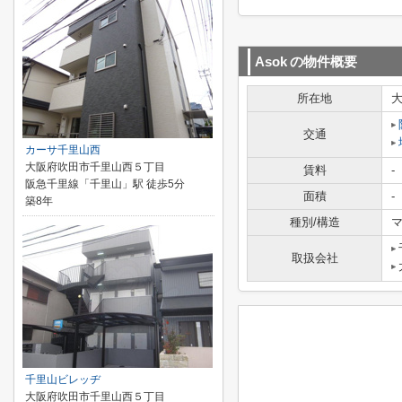
Asok
の物件概要
所在地
交通
カーサ千里山西
大阪府吹田市千里山西５丁目
賃料
-
阪急千里線「千里山」駅 徒歩5分
面積
-
築8年
種別/構造
マ
取扱会社
千里山ビレッヂ
大阪府吹田市千里山西５丁目