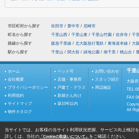
市区町村から探す
吹田市
/
豊中市
/
尼崎市
町名から探す
千里山西
/
千里山東
/
千里山竹園
/
佐井寺
/
千
路線から探す
阪急千里線
/
北大阪急行電鉄
/
東海道本線
/
大
駅から探す
千里山
/
関大前
/
緑地公園
/
南千里
/
桃山台
/
千里
ホーム
ペット可
お問い合わせ
会社概要
店舗・事務所
スタッフ紹介
大阪府
プライバシーポリシー
戸建て・テラス
周辺施設
TEL:06
利用規約
新婚さん向け
FAX:0
サイトマップ
築10年以内
Copy
All Ri
物件カタログ
当サイトでは、お客様の当サイト利用状況把握、サービス向上検討を目
詳しくは、当社の
をご確認ください。
「Cookieの取扱いについて」