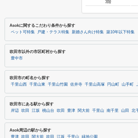
3階
Asokに関するこだわり条件から探す
ペット可特集
戸建・テラス特集
新婚さん向け特集
築10年以下特集
吹田市以外の市区町村から探す
豊中市
吹田市の町名から探す
千里山西
千里山東
千里山竹園
佐井寺
千里山高塚
円山町
山手町
吹田市にある駅から探す
岸辺
吹田
江坂
桃山台
吹田
豊津
関大前
千里山
南千里
山田
北
Asok周辺の駅から探す
豊津
吹田
関大前
吹田
江坂
千里山
緑地公園