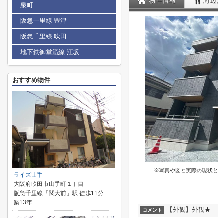
物件情報
周辺
泉町
阪急千里線 豊津
阪急千里線 吹田
地下鉄御堂筋線 江坂
おすすめ物件
※写真や図と実際の現状と
ライズ山手
大阪府吹田市山手町１丁目
阪急千里線「関大前」駅 徒歩11分
築13年
【外観】外観★
コメント