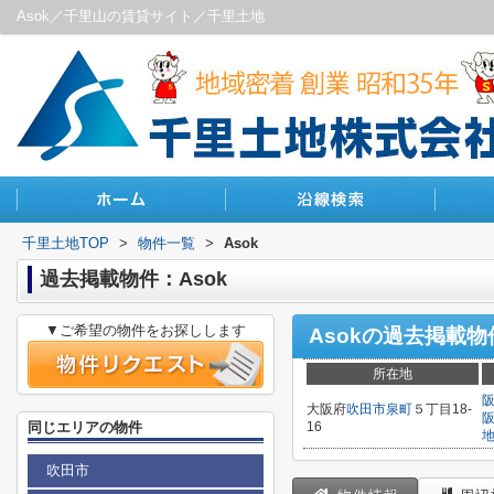
Asok／千里山の賃貸サイト／千里土地
千里土地TOP
>
物件一覧
>
Asok
過去掲載物件：Asok
▼ご希望の物件をお探しします
Asok
の過去掲載物
所在地
大阪府
吹田市
泉町
５丁目18-
同じエリアの物件
16
吹田市