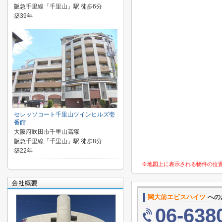
阪急千里線「千里山」駅 徒歩6分
築39年
セレッソコート千里山ツインヒルズ壱
番館
大阪府吹田市千里山高塚
阪急千里線「千里山」駅 徒歩8分
築22年
※地図上に表示される物件の位
関大前エビスハイツ
への
06-638