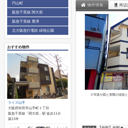
円山町
物件情報
周辺
阪急千里線 関大前
阪急千里線 豊津
北大阪急行電鉄 緑地公園
おすすめ物件
※写真や図と実際の現状と
ライズ山手
大阪府吹田市山手町１丁目
阪急千里線「関大前」駅 徒歩11分
築13年
【外観】外観★
コメント