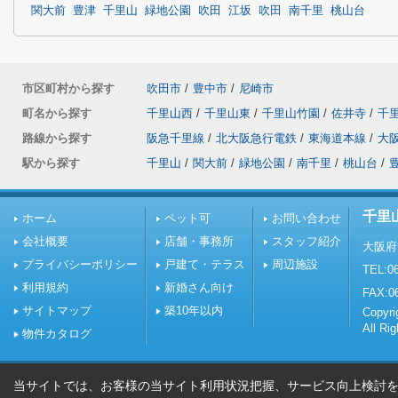
関大前
豊津
千里山
緑地公園
吹田
江坂
吹田
南千里
桃山台
市区町村から探す
吹田市
/
豊中市
/
尼崎市
町名から探す
千里山西
/
千里山東
/
千里山竹園
/
佐井寺
/
千
路線から探す
阪急千里線
/
北大阪急行電鉄
/
東海道本線
/
大
駅から探す
千里山
/
関大前
/
緑地公園
/
南千里
/
桃山台
/
千里
ホーム
ペット可
お問い合わせ
会社概要
店舗・事務所
スタッフ紹介
大阪府
プライバシーポリシー
戸建て・テラス
周辺施設
TEL:06
利用規約
新婚さん向け
FAX:0
サイトマップ
築10年以内
Copy
All Ri
物件カタログ
当サイトでは、お客様の当サイト利用状況把握、サービス向上検討を目