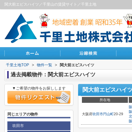
関大前エビスハイツ／千里山の賃貸サイト／千里土地
千里土地TOP
>
物件一覧
>
関大前エビスハイツ
過去掲載物件：関大前エビスハイツ
▼ご希望の物件をお探しします
関大前エビスハイ
所在地
同じエリアの物件
大阪府
吹田市
円山町
20-29
吹田市