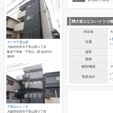
関大前エビスハイツ
の
所在地
交通
カーサ千里山西
大阪府吹田市千里山西５丁目
阪急千里線「千里山」駅 徒歩5分
賃料
-
築8年
面積
-
種別/構造
マ
取扱会社
千里山ビレッヂ
大阪府吹田市千里山西５丁目