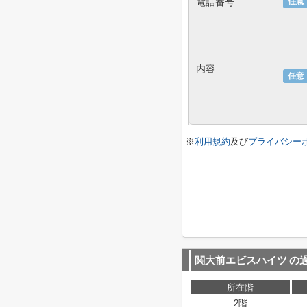
電話番号
任意
内容
任意
※
利用規約
及び
プライバシー
関大前エビスハイツ
の
所在階
2階