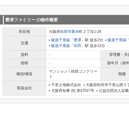
豊津ファミリー
の物件概要
所在地
大阪府
吹田市
垂水町
２丁目1-24
阪急千里線
「
豊津
」駅 徒歩2分
阪急千里線
交通
阪急千里線
「
吹田
」駅 徒歩12分
賃料
-
管理費・共
面積
-
築年月（築
マンション / 鉄筋コンクリー
種別/構造
階建
ト
千里土地株式会社
大阪府吹田市千里山西５丁
取扱会社
大阪府知事 (6) 第47027号
公益社団法人近畿