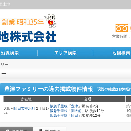
里土地
営業時間：10
ミリー
リー
豊津ファミリー
の過去掲載物件情報
現況の確認はお気軽
所在地
交通
阪急千里線
「
豊津
」駅 徒歩2分
築
大阪府
吹田市
垂水町
２丁目1-
阪急千里線
「
関大前
」駅 徒歩12分
1
24
阪急千里線
「
吹田
」駅 徒歩12分
鉄