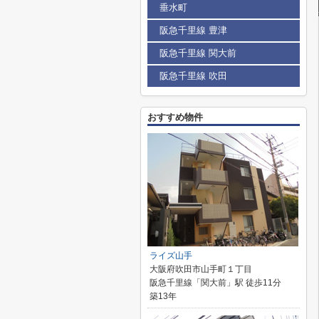
垂水町
阪急千里線 豊津
阪急千里線 関大前
阪急千里線 吹田
おすすめ物件
ライズ山手
大阪府吹田市山手町１丁目
阪急千里線「関大前」駅 徒歩11分
築13年