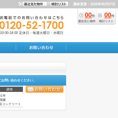
最終更新：2026年08月07日
00
00
件
件
最近見た物件
検討リスト
:00-18:00
定休日：毎週火曜日・水曜日
にお問い合わせください。
建物
51年
0階建
筋コンクリート