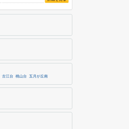
古江台
桃山台
五月が丘南