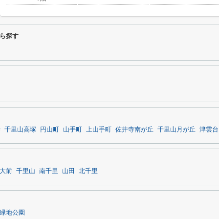
ら探す
寺
千里山高塚
円山町
山手町
上山手町
佐井寺南が丘
千里山月が丘
津雲台
大前
千里山
南千里
山田
北千里
緑地公園