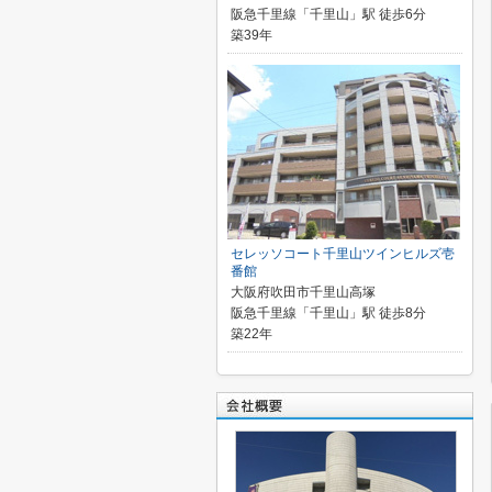
阪急千里線「千里山」駅 徒歩6分
築39年
セレッソコート千里山ツインヒルズ壱
番館
大阪府吹田市千里山高塚
阪急千里線「千里山」駅 徒歩8分
築22年