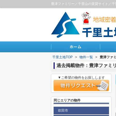
豊津ファミリー／千里山の賃貸サイト／千
千里土地TOP
>
物件一覧
>
豊津ファ
過去掲載物件：豊津ファミ
▼ご希望の物件をお探しします
同じエリアの物件
吹田市