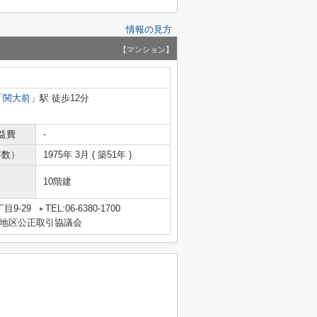
情報の見方
【マンション】
「
関大前
」駅 徒歩12分
益費
-
年数）
1975年 3月 ( 築51年 )
10階建
目9-29
TEL:06-6380-1700
地区公正取引協議会