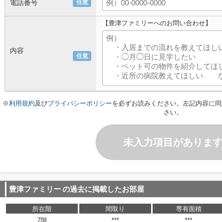
電話番号
任意
【豊津ファミリーへのお問い合わせ】
内容
任意
※
利用規約
及び
プライバシーポリシー
を必ずお読みください。左記内容に同
さい。
未入力項目がありま
豊津ファミリー
の過去に掲載したお部屋
所在階
間取り
専有面積
7階
***
***