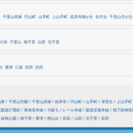
寺
千里山高塚
円山町
山手町
上山手町
佐井寺南が丘
佐竹台
千里山月が丘
大前
千里山
南千里
山田
北千里
台
豊津
江坂
吹田
吹田
山東
/
千里山竹園
/
千里山高塚
/
佐井寺
/
円山町
/
山手町
/
津雲台
/
上山手町
大阪急行電鉄
/
東海道本線
/
大阪モノレール本線
/
阪急宝塚本線
/
地下鉄御堂
緑地公園
/
南千里
/
豊津
/
桃山台
/
吹田
/
山田
/
北千里
/
吹田