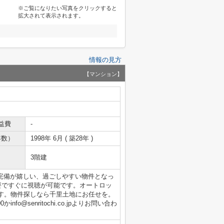
※ご覧になりたい写真をクリックすると
拡大されて表示されます。
情報の見方
【マンション】
益費
-
年数）
1998年 6月 ( 築28年 )
3階建
ン完備が嬉しい、過ごしやすい物件となっ
要ですぐに視聴が可能です。オートロッ
す。物件探しなら千里土地にお任せを。
nfo@senritochi.co.jpよりお問い合わ