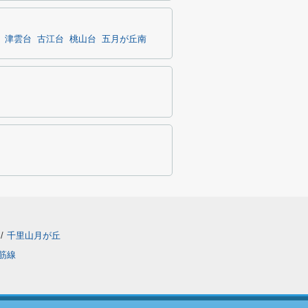
津雲台
古江台
桃山台
五月が丘南
/
千里山月が丘
筋線