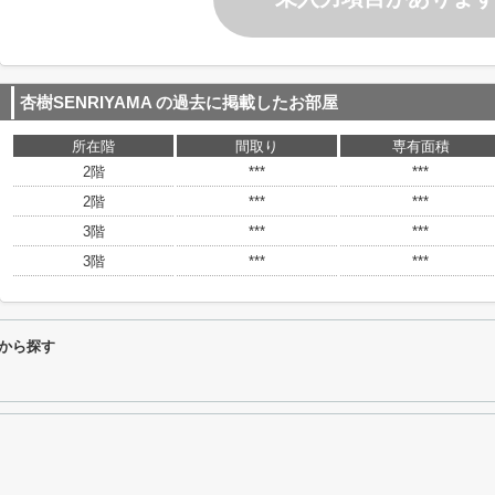
杏樹SENRIYAMA
の過去に掲載したお部屋
所在階
間取り
専有面積
2階
***
***
2階
***
***
3階
***
***
3階
***
***
件から探す