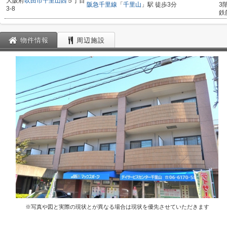
大阪府
吹田市
千里山西
５丁目
阪急千里線
「
千里山
」駅 徒歩3分
3
3-8
鉄
物件情報
周辺施設
※写真や図と実際の現状とが異なる場合は現状を優先させていただきます