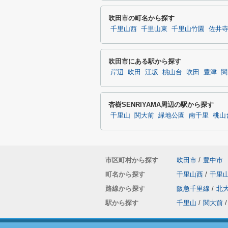
吹田市の町名から探す
千里山西
千里山東
千里山竹園
佐井
吹田市にある駅から探す
岸辺
吹田
江坂
桃山台
吹田
豊津
関
杏樹SENRIYAMA周辺の駅から探す
千里山
関大前
緑地公園
南千里
桃山
市区町村から探す
吹田市
/
豊中市
町名から探す
千里山西
/
千里
路線から探す
阪急千里線
/
北
駅から探す
千里山
/
関大前
/