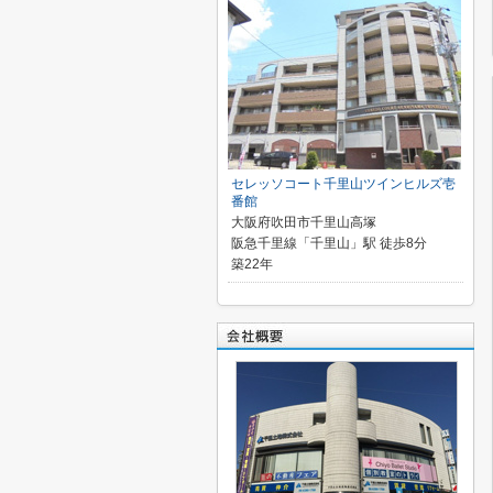
セレッソコート千里山ツインヒルズ壱
番館
大阪府吹田市千里山高塚
阪急千里線「千里山」駅 徒歩8分
築22年