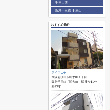
千里山西
阪急千里線 千里山
おすすめ物件
ライズ山手
大阪府吹田市山手町１丁目
阪急千里線「関大前」駅 徒歩11分
築13年