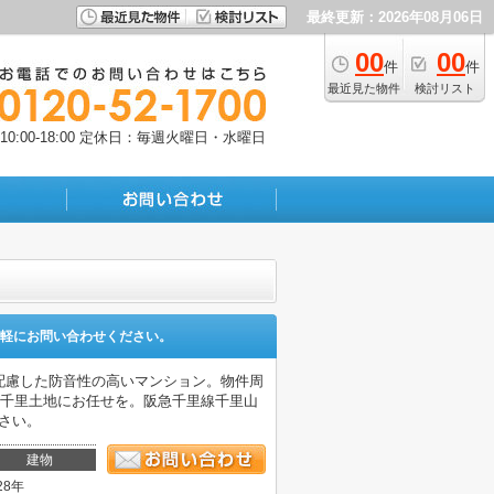
最終更新：2026年08月06日
00
00
件
件
最近見た物件
検討リスト
:00-18:00
定休日：毎週火曜日・水曜日
軽にお問い合わせください。
も配慮した防音性の高いマンション。物件周
ら千里土地にお任せを。阪急千里線千里山
せ下さい。
建物
28年