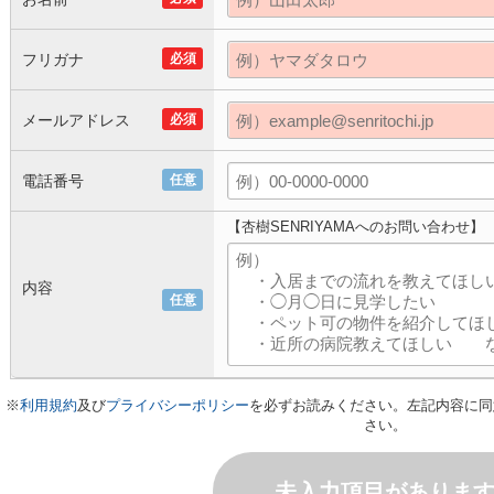
フリガナ
必須
メールアドレス
必須
電話番号
任意
【杏樹SENRIYAMAへのお問い合わせ】
内容
任意
※
利用規約
及び
プライバシーポリシー
を必ずお読みください。左記内容に同
さい。
未入力項目がありま