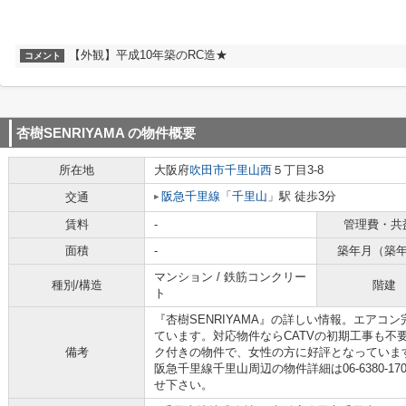
【外観】平成10年築のRC造★
コメント
杏樹SENRIYAMA
の物件概要
所在地
大阪府
吹田市
千里山西
５丁目3-8
阪急千里線
「
千里山
」駅 徒歩3分
交通
賃料
-
管理費・共
面積
-
築年月（築
マンション / 鉄筋コンクリー
種別/構造
階建
ト
『杏樹SENRIYAMA』の詳しい情報。エアコ
ています。対応物件ならCATVの初期工事も不
備考
ク付きの物件で、女性の方に好評となっていま
阪急千里線千里山周辺の物件詳細は06-6380-1700かi
せ下さい。