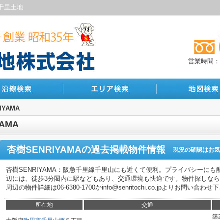
／千里土地
営業時間：10
IYAMA
AMA
杏樹SENRIYAMA
の過去掲載物件情報
現況の確認はお気
杏樹SENRIYAMA：阪急千里線千里山にも近くて便利。プライバシーに
辺には、徒歩3分圏内に駅などもあり、交通環境も快適です。物件探しな
周辺の物件詳細は06-6380-1700かinfo@senritochi.co.jpよりお問い合わ
所在地
交通
築