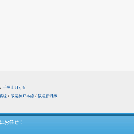
/
千里山月が丘
筋線
/
阪急神戸本線
/
阪急伊丹線
にお任せ！