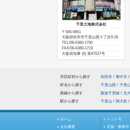
千里土地株式会社
〒565-0851
大阪府吹田市千里山西５丁目9-29
TEL/06-6380-1700
FAX/06-6380-1719
大阪府知事 (6) 第47027号
市区町村から探す
吹田市
/
豊中市
/
町名から探す
千里山西
/
千里
路線から探す
阪急千里線
/
北
駅から探す
千里山
/
関大前
/
ホーム
ペット可
会社概要
店舗・事務所