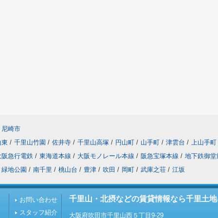
尼崎市
山東
/
千里山竹園
/
佐井寺
/
千里山高塚
/
円山町
/
山手町
/
津雲台
/
上山手町
大阪急行電鉄
/
東海道本線
/
大阪モノレール本線
/
阪急宝塚本線
/
地下鉄御堂
緑地公園
/
南千里
/
桃山台
/
豊津
/
吹田
/
岡町
/
武庫之荘
/
江坂
千里山・北摂などの賃貸情報なら千里土地
お問い合わせ
スタッフ紹介
大阪府吹田市千里山西５丁目9-29