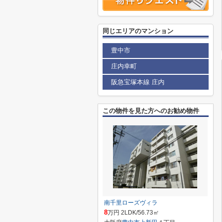
同じエリアのマンション
豊中市
庄内幸町
阪急宝塚本線 庄内
この物件を見た方へのお勧め物件
南千里ローズヴィラ
8
万円 2LDK/56.73㎡