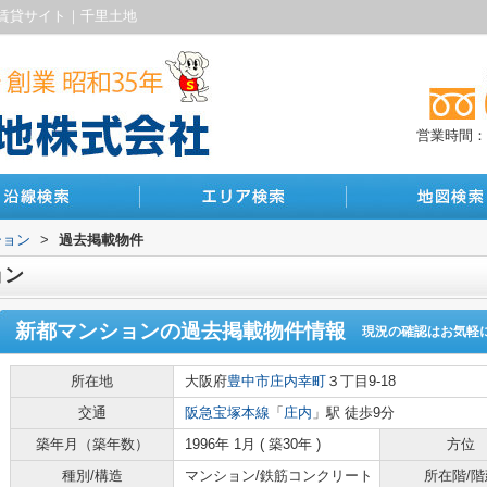
賃貸サイト｜千里土地
営業時間：10
ション
>
過去掲載物件
ョン
新都マンション
の過去掲載物件情報
現況の確認はお気軽
所在地
大阪府
豊中市
庄内幸町
３丁目9-18
交通
阪急宝塚本線
「
庄内
」駅 徒歩9分
築年月（築年数）
1996年 1月 ( 築30年 )
方位
種別/構造
マンション/鉄筋コンクリート
所在階/階