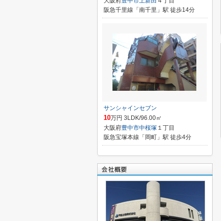
大阪府
豊中市
上新田
４丁目
阪急千里線「南千里」駅 徒歩14分
サンシャインセブン
10
万円 3LDK/96.00㎡
大阪府
豊中市
中桜塚
１丁目
阪急宝塚本線「岡町」駅 徒歩4分