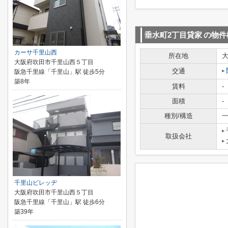
垂水町2丁目貸家
の物件
カーサ千里山西
所在地
大阪府吹田市千里山西５丁目
交通
阪急千里線「千里山」駅 徒歩5分
築8年
賃料
-
面積
-
種別/構造
一
取扱会社
千里山ビレッヂ
大阪府吹田市千里山西５丁目
阪急千里線「千里山」駅 徒歩6分
築39年