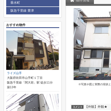
物件情報
垂水町
阪急千里線 豊津
おすすめ物件
ライズ山手
大阪府吹田市山手町１丁目
阪急千里線「関大前」駅 徒歩11分
※写真や図と実際の現状と
築13年
【外観】外観★
コメント