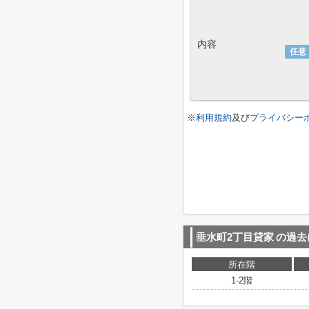
内容
任意
※
利用規約
及び
プライバシー
垂水町2丁目貸家
の過去
所在階
1-2階