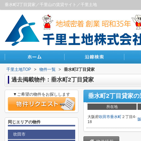
垂水町2丁目貸家／千里山の賃貸サイト／千里土地
千里土地TOP
>
物件一覧
>
垂水町2丁目貸家
過去掲載物件：垂水町2丁目貸家
▼ご希望の物件をお探しします
垂水町2丁目貸家
の
所在地
大阪府
吹田市
垂水町
２丁目4-
同じエリアの物件
18
吹田市