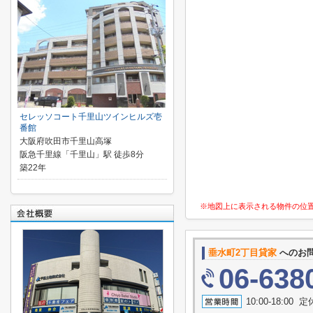
セレッソコート千里山ツインヒルズ壱
番館
大阪府吹田市千里山高塚
阪急千里線「千里山」駅 徒歩8分
築22年
※地図上に表示される物件の位
垂水町2丁目貸家
へのお
06-638
10:00-18:0