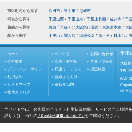
市区町村から探す
吹田市
/
豊中市
/
尼崎市
町名から探す
千里山西
/
千里山東
/
千里山竹園
/
佐井寺
/
千
路線から探す
阪急千里線
/
北大阪急行電鉄
/
東海道本線
/
大
駅から探す
千里山
/
関大前
/
緑地公園
/
南千里
/
桃山台
/
千里
ホーム
ペット可
お問い合わせ
会社概要
店舗・事務所
スタッフ紹介
大阪府
プライバシーポリシー
戸建て・テラス
周辺施設
TEL:06
利用規約
新婚さん向け
FAX:0
サイトマップ
築10年以内
Copy
All Ri
物件カタログ
当サイトでは、お客様の当サイト利用状況把握、サービス向上検討を目
詳しくは、当社の
をご確認ください。
「Cookieの取扱いについて」