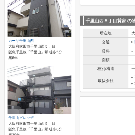
千里山西５丁目貸家
の
所在地
カーサ千里山西
交通
大阪府吹田市千里山西５丁目
賃料
-
阪急千里線「千里山」駅 徒歩5分
築8年
面積
-
種別/構造
一
取扱会社
千里山ビレッヂ
大阪府吹田市千里山西５丁目
阪急千里線「千里山」駅 徒歩6分