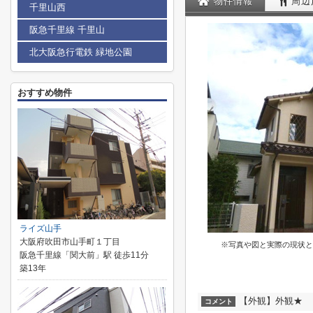
物件情報
周辺
千里山西
阪急千里線 千里山
北大阪急行電鉄 緑地公園
おすすめ物件
ライズ山手
大阪府吹田市山手町１丁目
※写真や図と実際の現状と
阪急千里線「関大前」駅 徒歩11分
築13年
【外観】外観★
コメント