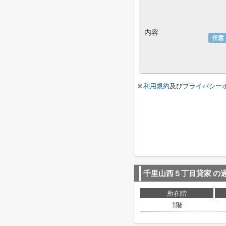
内容
任意
※
利用規約
及び
プライバシー
千里山西５丁目貸家
の
所在階
1階