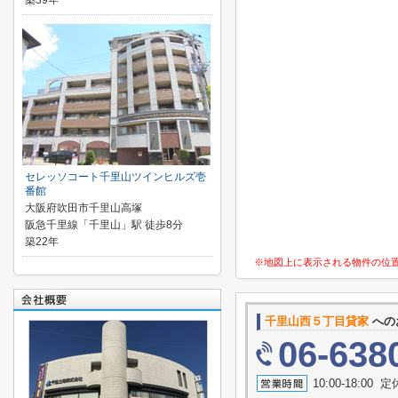
築39年
セレッソコート千里山ツインヒルズ壱
番館
大阪府吹田市千里山高塚
阪急千里線「千里山」駅 徒歩8分
築22年
※地図上に表示される物件の位
千里山西５丁目貸家
への
06-638
10:00-18:0