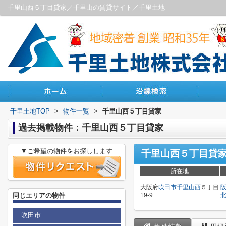
千里山西５丁目貸家／千里山の賃貸サイト／千里土地
千里土地TOP
>
物件一覧
>
千里山西５丁目貸家
過去掲載物件：千里山西５丁目貸家
▼ご希望の物件をお探しします
千里山西５丁目貸
所在地
大阪府
吹田市
千里山西
５丁目
同じエリアの物件
19-9
吹田市