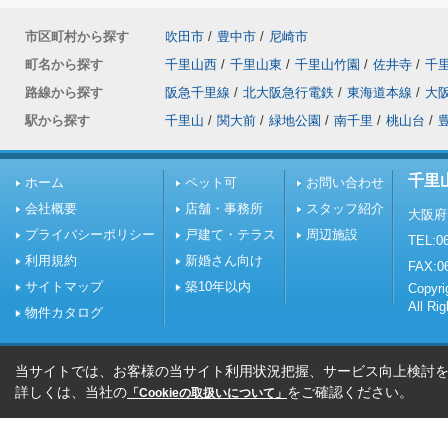
市区町村から探す
吹田市
/
豊中市
/
尼崎市
町名から探す
千里山西
/
千里山東
/
千里山竹園
/
佐井寺
/
千
路線から探す
阪急千里線
/
北大阪急行電鉄
/
東海道本線
/
大
駅から探す
千里山
/
関大前
/
緑地公園
/
南千里
/
桃山台
/
千里
ホーム
ペット可
お問い合わせ
会社概要
店舗・事務所
スタッフ紹介
大阪府
プライバシーポリシー
戸建て・テラス
周辺施設
TEL:06
利用規約
新婚さん向け
FAX:0
サイトマップ
築10年以内
Copy
All Ri
物件カタログ
当サイトでは、お客様の当サイト利用状況把握、サービス向上検討を目
詳しくは、当社の
をご確認ください。
「Cookieの取扱いについて」