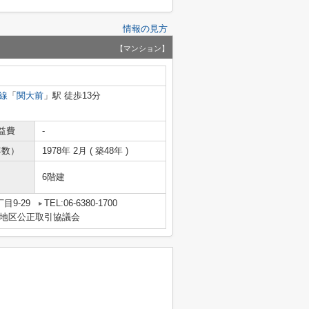
情報の見方
【マンション】
線
「
関大前
」駅 徒歩13分
益費
-
年数）
1978年 2月 ( 築48年 )
6階建
目9-29
TEL:06-6380-1700
地区公正取引協議会