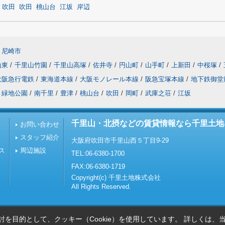
吹田
吹田
桃山台
江坂
岸辺
尼崎市
山東
/
千里山竹園
/
千里山高塚
/
佐井寺
/
円山町
/
山手町
/
上新田
/
中桜塚
/
大阪急行電鉄
/
東海道本線
/
大阪モノレール本線
/
阪急宝塚本線
/
地下鉄御堂
緑地公園
/
南千里
/
豊津
/
桃山台
/
吹田
/
岡町
/
武庫之荘
/
江坂
千里山・北摂などの賃貸情報なら千里土地
お問い合わせ
スタッフ紹介
大阪府吹田市千里山西５丁目9-29
ス
周辺施設
TEL:06-6380-1700
FAX:06-6380-1719
Copyright(c) 千里土地株式会社
All Rights Reserved.
を目的として、クッキー（Cookie）を使用しています。
詳しくは、