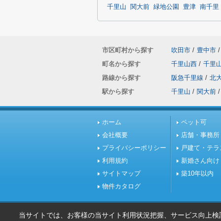
千里山
関大前
緑地公園
豊津
南千里
市区町村から探す
吹田市
/
豊中市
/
町名から探す
千里山西
/
千里
路線から探す
阪急千里線
/
北
駅から探す
千里山
/
関大前
/
ホーム
ペット可
会社概要
店舗・事務所
プライバシーポリシー
戸建て・テラ
利用規約
新婚さん向け
サイトマップ
築10年以内
物件カタログ
当サイトでは、お客様の当サイト利用状況把握、サービス向上検討