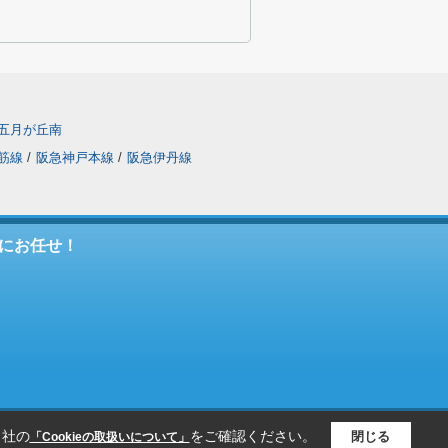
五月が丘南
筋線
/
阪急神戸本線
/
阪急伊丹線
にお任せ！
当社の
をご確認ください。
閉じる
「Cookieの取扱いについて」