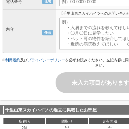
電話番号
任意
【千里山東スカイハイツへのお問い合わ
内容
任意
※
利用規約
及び
プライバシーポリシー
を必ずお読みください。左記内容に同
さい。
未入力項目がありま
千里山東スカイハイツ
の過去に掲載したお部屋
所在階
間取り
専有面積
2階
***
***