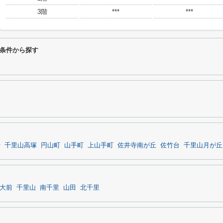
3階
***
***
条件から探す
寺
千里山高塚
円山町
山手町
上山手町
佐井寺南が丘
佐竹台
千里山月が丘
大前
千里山
南千里
山田
北千里