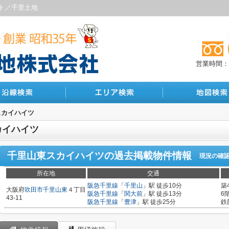
ト／千里土地
営業時間：10
スカイハイツ
カイハイツ
千里山東スカイハイツ
の過去掲載物件情報
現況の確
所在地
交通
阪急千里線
「
千里山
」駅 徒歩10分
築
大阪府
吹田市
千里山東
４丁目
阪急千里線
「
関大前
」駅 徒歩13分
6
43-11
阪急千里線
「
豊津
」駅 徒歩25分
鉄