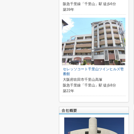
阪急千里線「千里山」駅 徒歩6分
築39年
セレッソコート千里山ツインヒルズ壱
番館
大阪府吹田市千里山高塚
阪急千里線「千里山」駅 徒歩8分
築22年