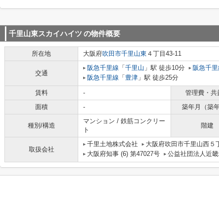
千里山東スカイハイツ
の物件概要
所在地
大阪府
吹田市
千里山東
４丁目43-11
阪急千里線
「
千里山
」駅 徒歩10分
阪急千里
交通
阪急千里線
「
豊津
」駅 徒歩25分
賃料
-
管理費・共
面積
-
築年月（築
マンション / 鉄筋コンクリー
種別/構造
階建
ト
千里土地株式会社
大阪府吹田市千里山西５丁
取扱会社
大阪府知事 (6) 第47027号
公益社団法人近畿