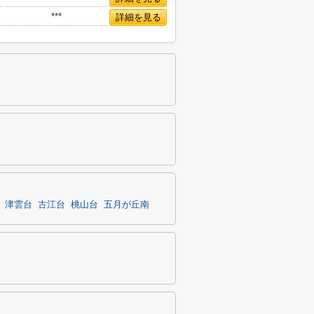
***
詳細を見る
津雲台
古江台
桃山台
五月が丘南