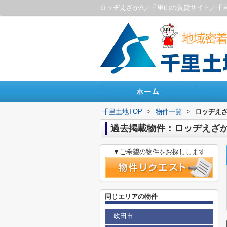
ロッヂえざかA／千里山の賃貸サイト／千
千里土地TOP
>
物件一覧
>
ロッヂえざ
過去掲載物件：ロッヂえざか
▼ご希望の物件をお探しします
同じエリアの物件
吹田市