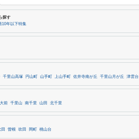
ら探す
築10年以下特集
寺
千里山高塚
円山町
山手町
上山手町
佐井寺南が丘
千里山月が丘
津雲台
大前
千里山
南千里
山田
北千里
吹田
曽根
吹田
岡町
桃山台