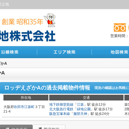
里土地
営業時間：10
かA
A
ロッヂえざかA
の過去掲載物件情報
現況の確認はお気軽に
所在地
交通
地下鉄御堂筋線
「
江坂
」駅 徒歩12分
築
大阪府
吹田市
江坂町
３丁目
北大阪急行電鉄
「
緑地公園
」駅 徒歩17分
2
21-4
阪急宝塚本線
「
服部天神
」駅 徒歩24分
木