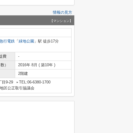
情報の見方
【マンション】
急行電鉄
「
緑地公園
」駅 徒歩17分
益費
-
年数）
2016年 8月 ( 築10年 )
2階建
目9-29
TEL:06-6380-1700
地区公正取引協議会