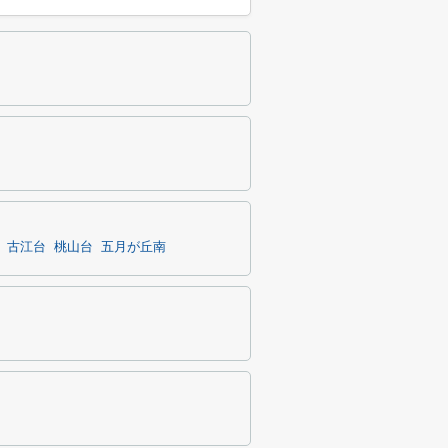
古江台
桃山台
五月が丘南