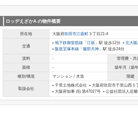
ロッヂえざかA
の物件概要
所在地
大阪府
吹田市
江坂町
３丁目21-4
地下鉄御堂筋線
「
江坂
」駅 徒歩12分
北大阪
交通
阪急宝塚本線
「
服部天神
」駅 徒歩24分
賃料
-
管理費・共
面積
-
築年月（築
種別/構造
マンション / 木造
階建
千里土地株式会社
大阪府吹田市千里山西５丁
取扱会社
大阪府知事 (6) 第47027号
公益社団法人近畿