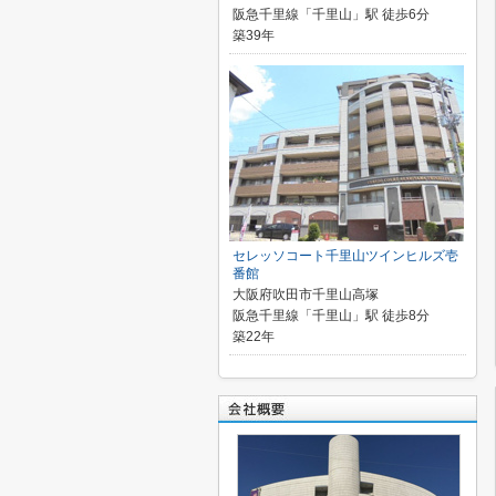
阪急千里線「千里山」駅 徒歩6分
築39年
セレッソコート千里山ツインヒルズ壱
番館
大阪府吹田市千里山高塚
阪急千里線「千里山」駅 徒歩8分
築22年