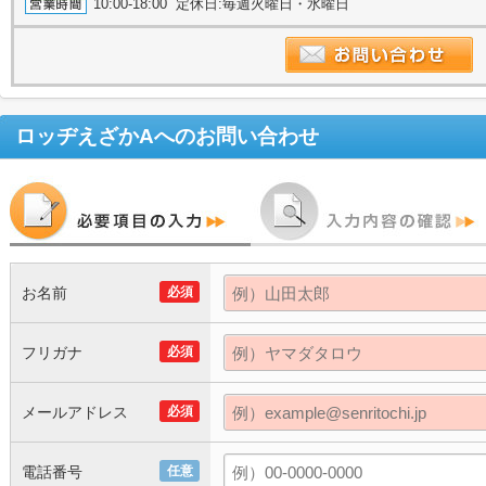
10:00-18:00 定休日:毎週火曜日・水曜日
ロッヂえざかA
へのお問い合わせ
お名前
必須
フリガナ
必須
メールアドレス
必須
電話番号
任意