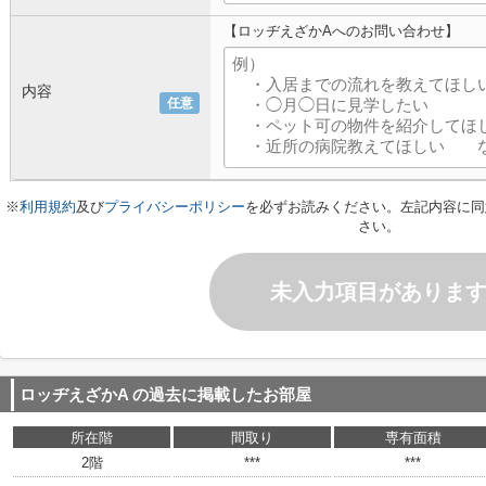
【ロッヂえざかAへのお問い合わせ】
内容
任意
※
利用規約
及び
プライバシーポリシー
を必ずお読みください。左記内容に同
さい。
未入力項目がありま
ロッヂえざかA
の過去に掲載したお部屋
所在階
間取り
専有面積
2階
***
***