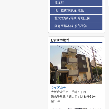
江坂町
地下鉄御堂筋線 江坂
北大阪急行電鉄 緑地公園
阪急宝塚本線 服部天神
おすすめ物件
ライズ山手
大阪府吹田市山手町１丁目
阪急千里線「関大前」駅 徒歩11分
築13年