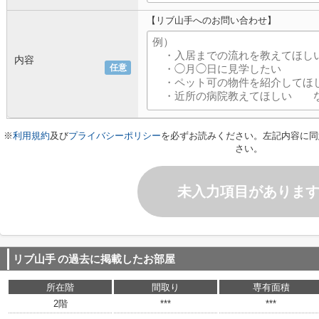
【リブ山手へのお問い合わせ】
内容
任意
※
利用規約
及び
プライバシーポリシー
を必ずお読みください。左記内容に同
さい。
未入力項目がありま
リブ山手
の過去に掲載したお部屋
所在階
間取り
専有面積
2階
***
***