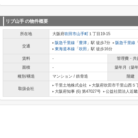
リブ山手
の物件概要
所在地
大阪府
吹田市
山手町
１丁目19-15
阪急千里線
「
豊津
」駅 徒歩7分
阪急千里線
交通
東海道本線
「
吹田
」駅 徒歩16分
賃料
-
管理費・共
面積
-
築年月（築
種別/構造
マンション / 鉄骨造
階建
千里土地株式会社
大阪府吹田市千里山西５丁
取扱会社
大阪府知事 (6) 第47027号
公益社団法人近畿