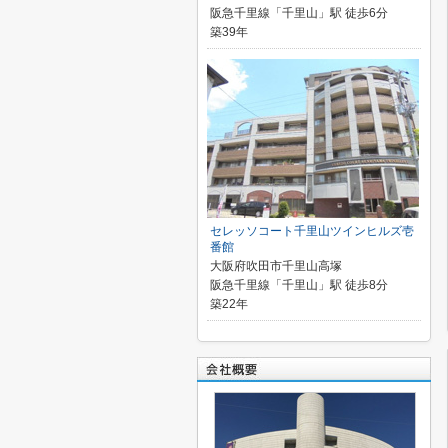
阪急千里線「千里山」駅 徒歩6分
築39年
セレッソコート千里山ツインヒルズ壱
番館
大阪府吹田市千里山高塚
阪急千里線「千里山」駅 徒歩8分
築22年