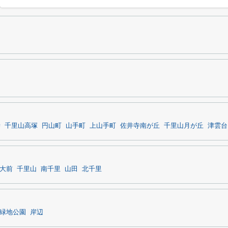
寺
千里山高塚
円山町
山手町
上山手町
佐井寺南が丘
千里山月が丘
津雲台
大前
千里山
南千里
山田
北千里
緑地公園
岸辺