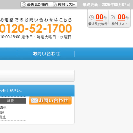
最終更新：2026年08月07日
00
00
件
件
最近見た物件
検討リスト
:00-18:00
定休日：毎週火曜日・水曜日
わせください。
建物
35年
階建
骨造