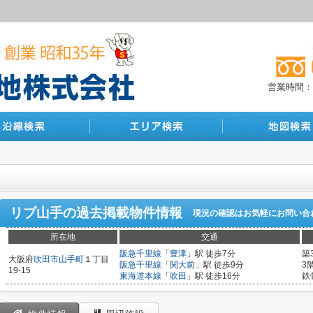
営業時間：10
リブ山手
の過去掲載物件情報
現況の確認はお気軽にお問い合
所在地
交通
阪急千里線
「
豊津
」駅 徒歩7分
築
大阪府
吹田市
山手町
１丁目
阪急千里線
「
関大前
」駅 徒歩9分
3
19-15
東海道本線
「
吹田
」駅 徒歩16分
鉄