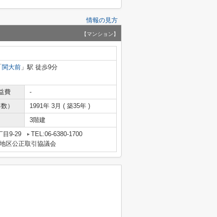
情報の見方
【マンション】
「
関大前
」駅 徒歩9分
益費
-
年数）
1991年 3月 ( 築35年 )
3階建
目9-29
TEL:06-6380-1700
地区公正取引協議会