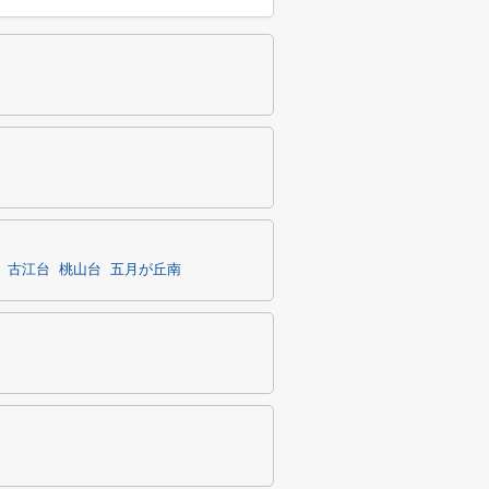
古江台
桃山台
五月が丘南