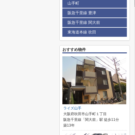
山手町
阪急千里線 豊津
阪急千里線 関大前
東海道本線 吹田
おすすめ物件
ライズ山手
大阪府吹田市山手町１丁目
阪急千里線「関大前」駅 徒歩11分
築13年