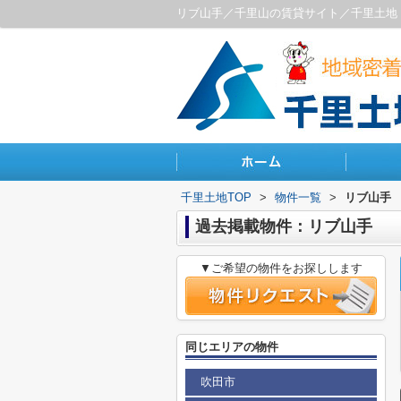
リブ山手／千里山の賃貸サイト／千里土地
千里土地TOP
>
物件一覧
>
リブ山手
過去掲載物件：リブ山手
▼ご希望の物件をお探しします
同じエリアの物件
吹田市