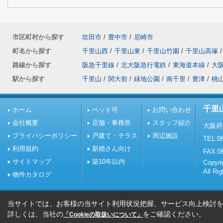
市区町村から探す
吹田市
/
豊中市
/
尼崎市
町名から探す
千里山西
/
千里山東
/
千里山竹園
/
千里山高塚
/
路線から探す
阪急千里線
/
北大阪急行電鉄
/
東海道本線
/
大
駅から探す
千里山
/
関大前
/
緑地公園
/
南千里
/
豊津
/
桃
千里
ホーム
ペット可
お問い合わせ
会社概要
店舗・事務所
スタッフ紹介
大阪府
プライバシーポリシー
戸建て・テラス
周辺施設
TEL:06
利用規約
新婚さん向け
FAX:0
サイトマップ
築10年以内
Copy
All Ri
物件カタログ
当サイトでは、お客様の当サイト利用状況把握、サービス向上検討を目
詳しくは、当社の
をご確認ください。
「Cookieの取扱いについて」