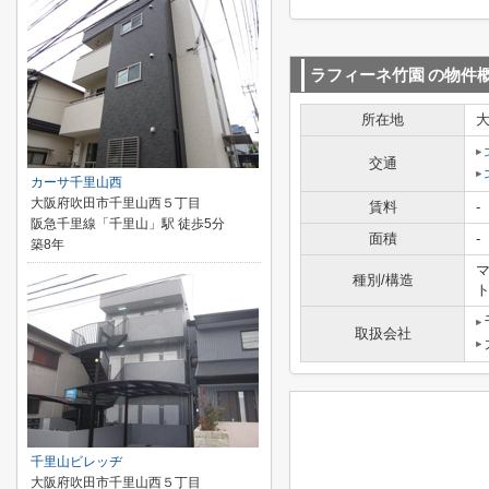
ラフィーネ竹園
の物件
所在地
交通
カーサ千里山西
大阪府吹田市千里山西５丁目
賃料
-
阪急千里線「千里山」駅 徒歩5分
面積
-
築8年
マ
種別/構造
取扱会社
千里山ビレッヂ
大阪府吹田市千里山西５丁目