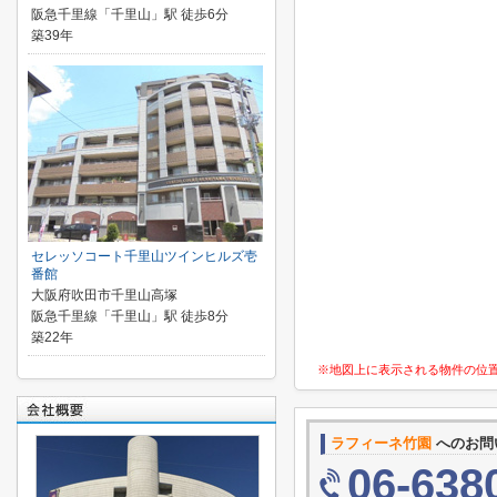
阪急千里線「千里山」駅 徒歩6分
築39年
セレッソコート千里山ツインヒルズ壱
番館
大阪府吹田市千里山高塚
阪急千里線「千里山」駅 徒歩8分
築22年
※地図上に表示される物件の位
ラフィーネ竹園
へのお問
06-638