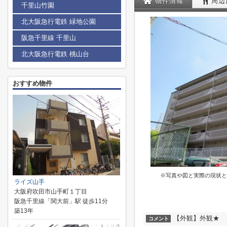
物件情報
周辺
千里山竹園
北大阪急行電鉄 緑地公園
阪急千里線 千里山
北大阪急行電鉄 桃山台
おすすめ物件
※写真や図と実際の現状と
ライズ山手
大阪府吹田市山手町１丁目
阪急千里線「関大前」駅 徒歩11分
築13年
【外観】外観★
コメント