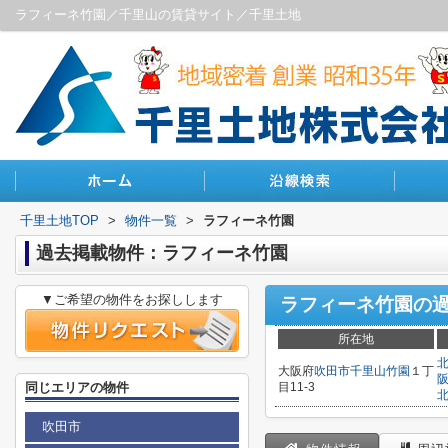
ラフィーネ竹園／千里山の賃貸サイト／千里土地
千里土地TOP
>
物件一覧
>
ラフィーネ竹園
過去掲載物件：ラフィーネ竹園
▼ご希望の物件をお探しします
ラフィーネ竹園
の
所在地
大阪府
吹田市
千里山竹園
１丁
同じエリアの物件
目11-3
吹田市