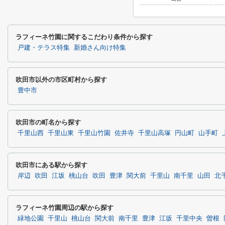
ラフィーネ竹園に関するこだわり条件から探す
戸建・テラス特集
新婚さん向け特集
吹田市以外の市区町村から探す
豊中市
吹田市の町名から探す
千里山西
千里山東
千里山竹園
佐井寺
千里山高塚
円山町
山手町
吹田市にある駅から探す
岸辺
吹田
江坂
桃山台
吹田
豊津
関大前
千里山
南千里
山田
北
ラフィーネ竹園周辺の駅から探す
緑地公園
千里山
桃山台
関大前
南千里
豊津
江坂
千里中央
曽根