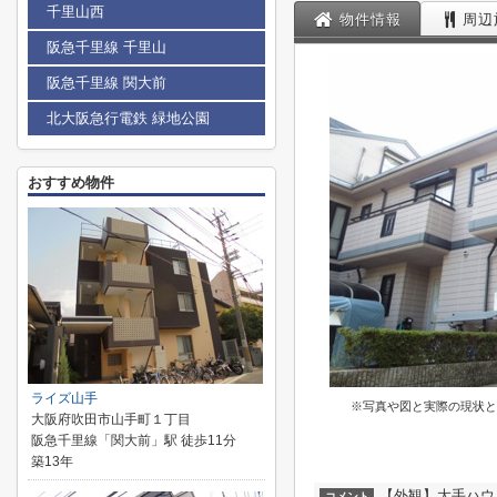
千里山西
物件情報
周辺
阪急千里線 千里山
阪急千里線 関大前
北大阪急行電鉄 緑地公園
おすすめ物件
ライズ山手
※写真や図と実際の現状と
大阪府吹田市山手町１丁目
阪急千里線「関大前」駅 徒歩11分
築13年
【外観】大手ハウ
コメント