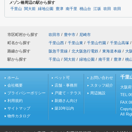
メゾン椿周辺の駅から探す
千里山
関大前
緑地公園
豊津
南千里
桃山台
江坂
吹田
吹田
市区町村から探す
吹田市
/
豊中市
/
尼崎市
町名から探す
千里山西
/
千里山東
/
千里山竹園
/
千里山高塚
/
路線から探す
阪急千里線
/
北大阪急行電鉄
/
東海道本線
/
大
駅から探す
千里山
/
関大前
/
緑地公園
/
南千里
/
豊津
/
桃
千里
ホーム
ペット可
お問い合わせ
会社概要
店舗・事務所
スタッフ紹介
大阪府
プライバシーポリシー
戸建て・テラス
周辺施設
TEL:06
利用規約
新婚さん向け
FAX:0
サイトマップ
築10年以内
Copy
All Ri
物件カタログ