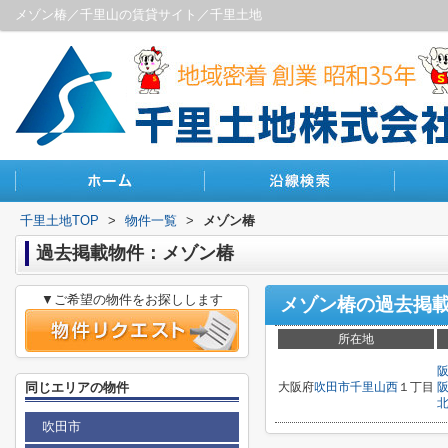
メゾン椿／千里山の賃貸サイト／千里土地
千里土地TOP
>
物件一覧
>
メゾン椿
過去掲載物件：メゾン椿
▼ご希望の物件をお探しします
メゾン椿
の過去掲
所在地
同じエリアの物件
大阪府
吹田市
千里山西
１丁目
吹田市