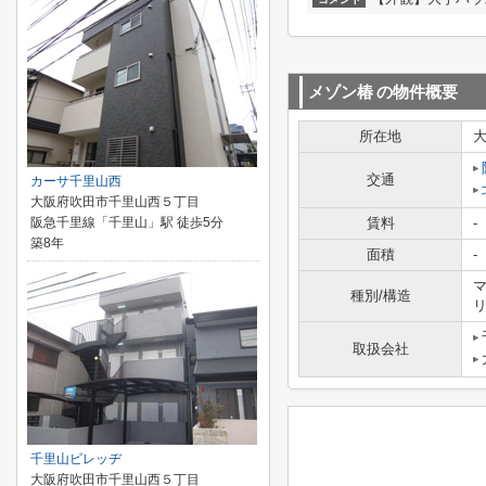
メゾン椿
の物件概要
所在地
交通
カーサ千里山西
大阪府吹田市千里山西５丁目
阪急千里線「千里山」駅 徒歩5分
賃料
-
築8年
面積
-
マ
種別/構造
取扱会社
千里山ビレッヂ
大阪府吹田市千里山西５丁目