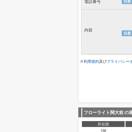
電話番号
任意
内容
任意
※
利用規約
及び
プライバシー
フローライト関大前
の
所在階
1階