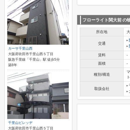
フローライト関大前
の
所在地
交通
カーサ千里山西
大阪府吹田市千里山西５丁目
賃料
-
阪急千里線「千里山」駅 徒歩5分
面積
-
築8年
マ
種別/構造
取扱会社
千里山ビレッヂ
大阪府吹田市千里山西５丁目