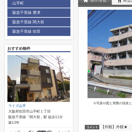
物件情報
周辺
山手町
阪急千里線 豊津
阪急千里線 関大前
阪急千里線 吹田
おすすめ物件
※写真や図と実際の現状と
ライズ山手
大阪府吹田市山手町１丁目
阪急千里線「関大前」駅 徒歩11分
築13年
【外観】外観★
コメント