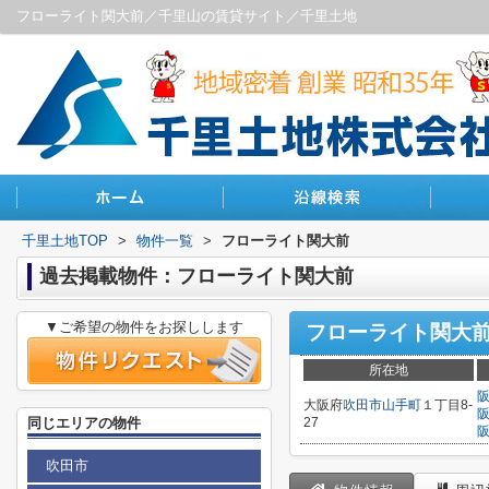
フローライト関大前／千里山の賃貸サイト／千里土地
千里土地TOP
>
物件一覧
>
フローライト関大前
過去掲載物件：フローライト関大前
▼ご希望の物件をお探しします
フローライト関大
所在地
大阪府
吹田市
山手町
１丁目8-
同じエリアの物件
27
吹田市