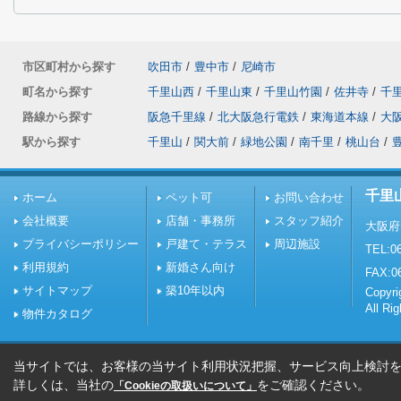
市区町村から探す
吹田市
/
豊中市
/
尼崎市
町名から探す
千里山西
/
千里山東
/
千里山竹園
/
佐井寺
/
千
路線から探す
阪急千里線
/
北大阪急行電鉄
/
東海道本線
/
大
駅から探す
千里山
/
関大前
/
緑地公園
/
南千里
/
桃山台
/
千里
ホーム
ペット可
お問い合わせ
会社概要
店舗・事務所
スタッフ紹介
大阪府
プライバシーポリシー
戸建て・テラス
周辺施設
TEL:06
利用規約
新婚さん向け
FAX:0
サイトマップ
築10年以内
Copy
All Ri
物件カタログ
当サイトでは、お客様の当サイト利用状況把握、サービス向上検討を目
詳しくは、当社の
をご確認ください。
「Cookieの取扱いについて」