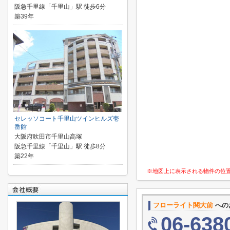
阪急千里線「千里山」駅 徒歩6分
築39年
セレッソコート千里山ツインヒルズ壱
番館
大阪府吹田市千里山高塚
阪急千里線「千里山」駅 徒歩8分
築22年
※地図上に表示される物件の位
フローライト関大前
への
06-638