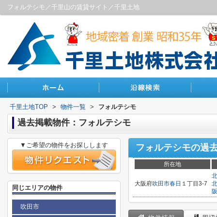
フォルテシモ／千里山の賃貸サイト／千里土地
千里土地TOP
>
物件一覧
>
フォルテシモ
過去掲載物件：フォルテシモ
▼ご希望の物件をお探しします
フォルテシモ
の過
所在地
大阪府
吹田市
春日
１丁目3-7
同じエリアの物件
吹田市