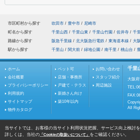
市区町村から探す
吹田市
/
豊中市
/
尼崎市
町名から探す
千里山西
/
千里山東
/
千里山竹園
/
佐井寺
/
千
路線から探す
阪急千里線
/
北大阪急行電鉄
/
東海道本線
/
大
駅から探す
千里山
/
関大前
/
緑地公園
/
南千里
/
桃山台
/
千里
ホーム
ペット可
お問い合わせ
会社概要
店舗・事務所
スタッフ紹介
大阪府
プライバシーポリシー
戸建て・テラス
周辺施設
TEL:06
利用規約
新婚さん向け
FAX:0
サイトマップ
築10年以内
Copy
All Ri
物件カタログ
当サイトでは、お客様の当サイト利用状況把握、サービス向上検討を目
詳しくは、当社の
をご確認ください。
「Cookieの取扱いについて」