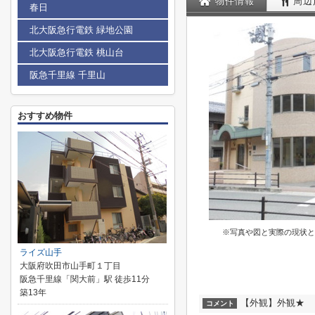
物件情報
周辺
春日
北大阪急行電鉄 緑地公園
北大阪急行電鉄 桃山台
阪急千里線 千里山
おすすめ物件
※写真や図と実際の現状と
ライズ山手
大阪府吹田市山手町１丁目
阪急千里線「関大前」駅 徒歩11分
築13年
【外観】外観★
コメント