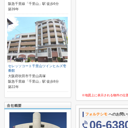
阪急千里線「千里山」駅 徒歩6分
築39年
セレッソコート千里山ツインヒルズ壱
番館
大阪府吹田市千里山高塚
阪急千里線「千里山」駅 徒歩8分
築22年
※地図上に表示される物件の位
フォルテシモ
へのお問い
06-638