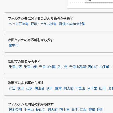
フォルテシモに関するこだわり条件から探す
ペット可特集
戸建・テラス特集
新婚さん向け特集
吹田市以外の市区町村から探す
豊中市
吹田市の町名から探す
千里山西
千里山東
千里山竹園
佐井寺
千里山高塚
円山町
山手町
吹田市にある駅から探す
岸辺
吹田
江坂
桃山台
吹田
豊津
関大前
千里山
南千里
山田
北
フォルテシモ周辺の駅から探す
緑地公園
千里山
桃山台
関大前
南千里
豊津
江坂
曽根
岡町