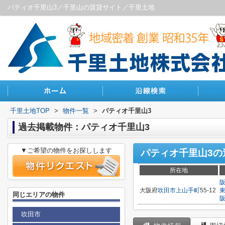
パティオ千里山3／千里山の賃貸サイト／千里土地
千里土地TOP
>
物件一覧
>
パティオ千里山3
過去掲載物件：パティオ千里山3
▼ご希望の物件をお探しします
パティオ千里山3
の
所在地
大阪府
吹田市
上山手町
55-12
同じエリアの物件
吹田市