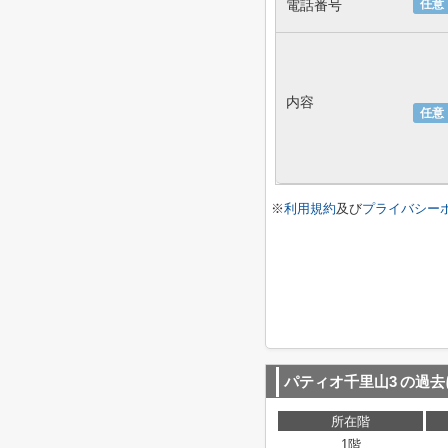
電話番号
任意
内容
任意
※
利用規約
及び
プライバシー
パティオ千里山3
の過去
所在階
1階