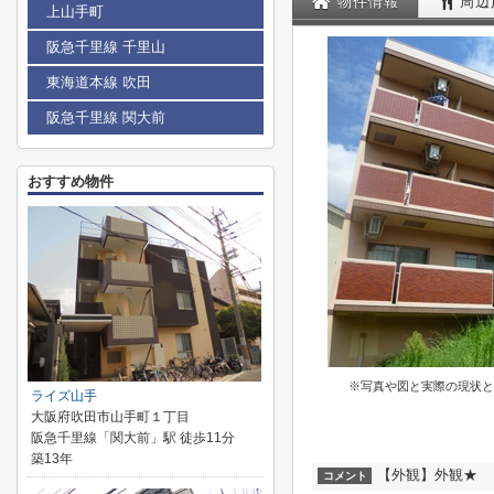
物件情報
周辺
上山手町
阪急千里線 千里山
東海道本線 吹田
阪急千里線 関大前
おすすめ物件
※写真や図と実際の現状と
ライズ山手
大阪府吹田市山手町１丁目
阪急千里線「関大前」駅 徒歩11分
築13年
【外観】外観★
コメント