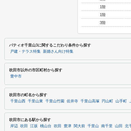
1階
1階
3階
パティオ千里山3に関するこだわり条件から探す
戸建・テラス特集
新婚さん向け特集
吹田市以外の市区町村から探す
豊中市
吹田市の町名から探す
千里山西
千里山東
千里山竹園
佐井寺
千里山高塚
円山町
山手町
吹田市にある駅から探す
岸辺
吹田
江坂
桃山台
吹田
豊津
関大前
千里山
南千里
山田
北