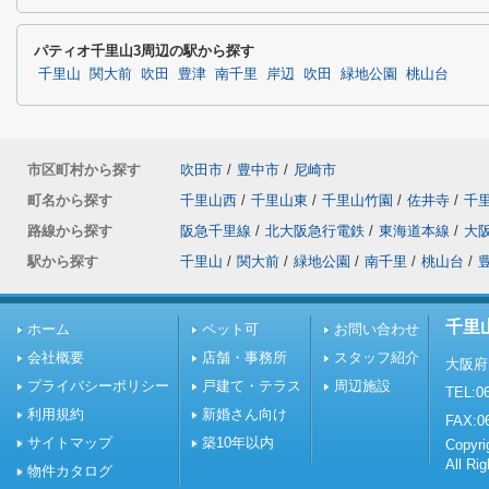
パティオ千里山3周辺の駅から探す
千里山
関大前
吹田
豊津
南千里
岸辺
吹田
緑地公園
桃山台
市区町村から探す
吹田市
/
豊中市
/
尼崎市
町名から探す
千里山西
/
千里山東
/
千里山竹園
/
佐井寺
/
千
路線から探す
阪急千里線
/
北大阪急行電鉄
/
東海道本線
/
大
駅から探す
千里山
/
関大前
/
緑地公園
/
南千里
/
桃山台
/
千里
ホーム
ペット可
お問い合わせ
会社概要
店舗・事務所
スタッフ紹介
大阪府
プライバシーポリシー
戸建て・テラス
周辺施設
TEL:06
利用規約
新婚さん向け
FAX:0
サイトマップ
築10年以内
Copy
All Ri
物件カタログ