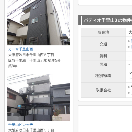
パティオ千里山3
の物件
所在地
交通
カーサ千里山西
大阪府吹田市千里山西５丁目
賃料
-
阪急千里線「千里山」駅 徒歩5分
面積
-
築8年
マ
種別/構造
取扱会社
千里山ビレッヂ
大阪府吹田市千里山西５丁目