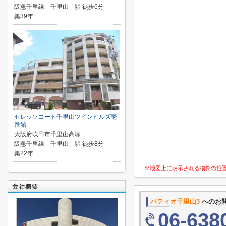
阪急千里線「千里山」駅 徒歩6分
築39年
セレッソコート千里山ツインヒルズ壱
番館
大阪府吹田市千里山高塚
阪急千里線「千里山」駅 徒歩8分
築22年
※地図上に表示される物件の位
パティオ千里山3
へのお
06-638