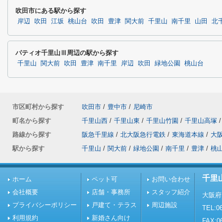
吹田市にある駅から探す
岸辺
吹田
江坂
桃山台
吹田
豊津
関大前
千里山
南千里
山田
北
パティオ千里山Ⅲ周辺の駅から探す
千里山
関大前
吹田
豊津
南千里
岸辺
吹田
緑地公園
桃山台
市区町村から探す
吹田市
/
豊中市
/
尼崎市
町名から探す
千里山西
/
千里山東
/
千里山竹園
/
千里山高塚
/
路線から探す
阪急千里線
/
北大阪急行電鉄
/
東海道本線
/
大
駅から探す
千里山
/
関大前
/
緑地公園
/
南千里
/
豊津
/
桃
千里
ホーム
ペット可
お問い合わせ
会社概要
店舗・事務所
スタッフ紹介
大阪府
プライバシーポリシー
戸建て・テラス
周辺施設
TEL:06
利用規約
新婚さん向け
FAX:0