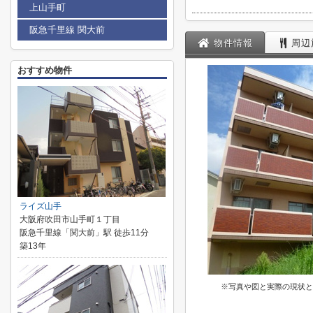
上山手町
阪急千里線 関大前
物件情報
周辺
おすすめ物件
ライズ山手
大阪府吹田市山手町１丁目
阪急千里線「関大前」駅 徒歩11分
築13年
※写真や図と実際の現状と