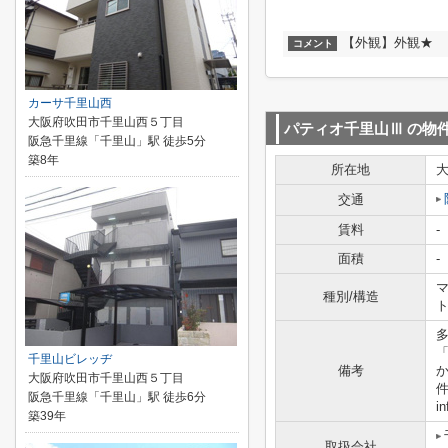
【外観】外観★
コメント
カーサ千里山西
大阪府吹田市千里山西５丁目
パティオ千里山Ⅲ
の物
阪急千里線「千里山」駅 徒歩5分
築8年
所在地
交通
賃料
-
面積
-
マ
種別/構造
千里山ビレッヂ
備考
大阪府吹田市千里山西５丁目
阪急千里線「千里山」駅 徒歩6分
i
築39年
取扱会社