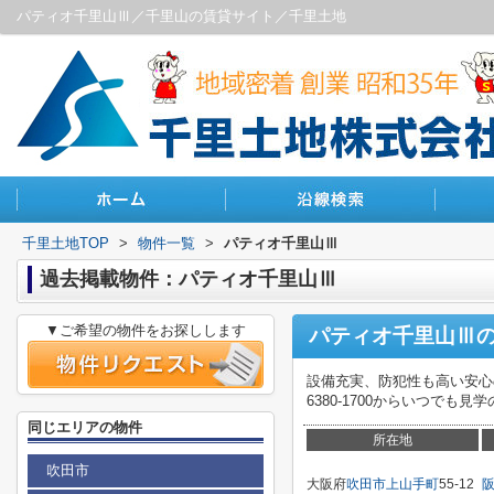
パティオ千里山Ⅲ／千里山の賃貸サイト／千里土地
千里土地TOP
>
物件一覧
>
パティオ千里山Ⅲ
過去掲載物件：パティオ千里山Ⅲ
▼ご希望の物件をお探しします
パティオ千里山Ⅲ
設備充実、防犯性も高い安心
6380-1700からいつで
同じエリアの物件
所在地
吹田市
大阪府
吹田市
上山手町
55-12