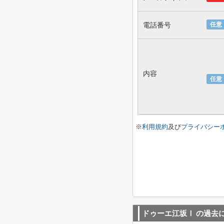
電話番号
任意
内容
任意
※
利用規約
及び
プライバシー
ドゥーエ江坂Ⅰ
の過去