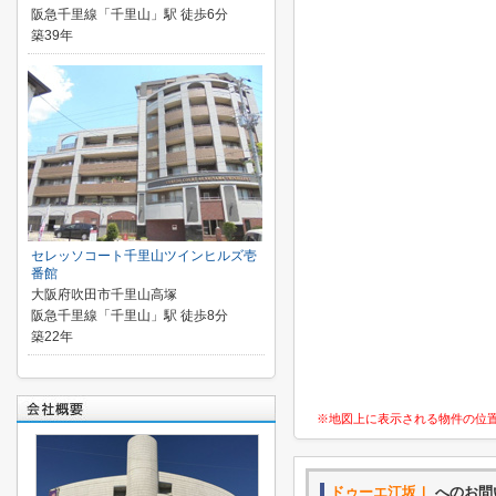
阪急千里線「千里山」駅 徒歩6分
築39年
セレッソコート千里山ツインヒルズ壱
番館
大阪府吹田市千里山高塚
阪急千里線「千里山」駅 徒歩8分
築22年
※地図上に表示される物件の位
ドゥーエ江坂Ⅰ
へのお問