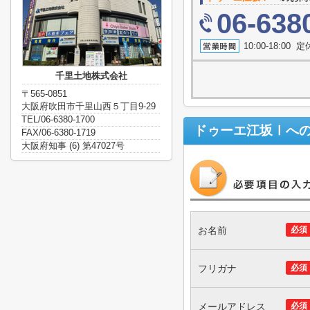
06-638
10:00-18:0
千里土地株式会社
〒565-0851
大阪府吹田市千里山西５丁目9-29
TEL/06-6380-1700
ドゥーエ江坂Ⅰ
へ
FAX/06-6380-1719
大阪府知事 (6) 第47027号
お名前
必須
フリガナ
必須
メールアドレス
必須