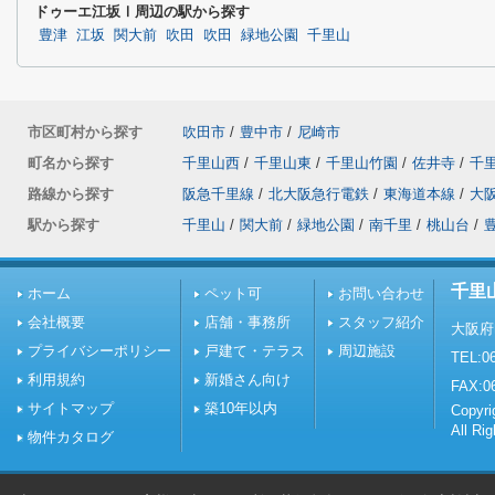
ドゥーエ江坂Ⅰ周辺の駅から探す
豊津
江坂
関大前
吹田
吹田
緑地公園
千里山
市区町村から探す
吹田市
/
豊中市
/
尼崎市
町名から探す
千里山西
/
千里山東
/
千里山竹園
/
佐井寺
/
千
路線から探す
阪急千里線
/
北大阪急行電鉄
/
東海道本線
/
大
駅から探す
千里山
/
関大前
/
緑地公園
/
南千里
/
桃山台
/
千里
ホーム
ペット可
お問い合わせ
会社概要
店舗・事務所
スタッフ紹介
大阪府
プライバシーポリシー
戸建て・テラス
周辺施設
TEL:06
利用規約
新婚さん向け
FAX:0
サイトマップ
築10年以内
Copy
All Ri
物件カタログ