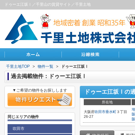
ドゥーエ江坂Ⅰ／千里山の賃貸サイト／千里土地
千里土地TOP
>
物件一覧
>
ドゥーエ江坂Ⅰ
過去掲載物件：ドゥーエ江坂Ⅰ
▼ご希望の物件をお探しします
ドゥーエ江坂Ⅰ
の
所在地
大阪府
吹田市
垂水町
３丁目
同じエリアの物件
26-27
吹田市