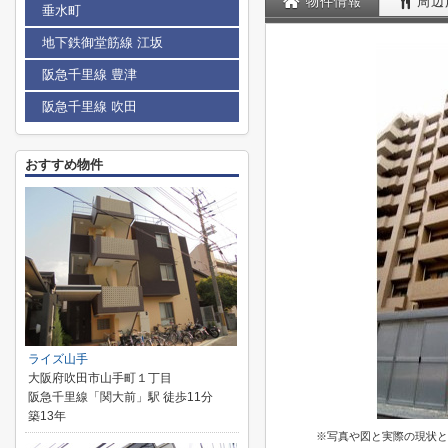
物件情報
周辺
垂水町
地下鉄御堂筋線 江坂
阪急千里線 豊津
阪急千里線 吹田
おすすめ物件
ライズ山手
大阪府吹田市山手町１丁目
阪急千里線「関大前」駅 徒歩11分
築13年
※写真や図と実際の現状と