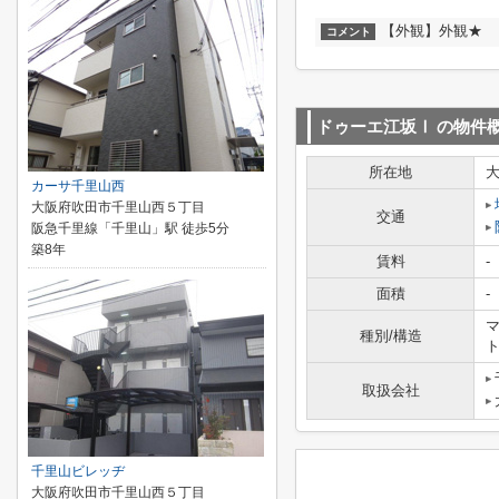
【外観】外観★
コメント
ドゥーエ江坂Ⅰ
の物件
所在地
カーサ千里山西
大阪府吹田市千里山西５丁目
交通
阪急千里線「千里山」駅 徒歩5分
築8年
賃料
-
面積
-
マ
種別/構造
取扱会社
千里山ビレッヂ
大阪府吹田市千里山西５丁目