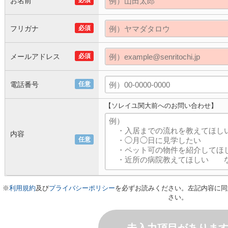
お名前
必須
フリガナ
必須
メールアドレス
必須
電話番号
任意
【ソレイユ関大前へのお問い合わせ】
内容
任意
※
利用規約
及び
プライバシーポリシー
を必ずお読みください。左記内容に同
さい。