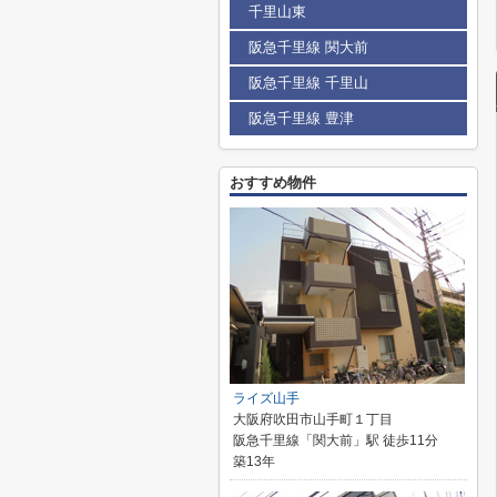
千里山東
阪急千里線 関大前
阪急千里線 千里山
阪急千里線 豊津
おすすめ物件
ライズ山手
大阪府吹田市山手町１丁目
阪急千里線「関大前」駅 徒歩11分
築13年