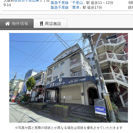
大阪府
吹田市
千里山東
１丁目
阪急千里線
「
千里山
」駅 徒歩11～12分
4
9-14
阪急千里線
「
豊津
」駅 徒歩17分
鉄
物件情報
周辺施設
※写真や図と実際の現状とが異なる場合は現状を優先させていただきます