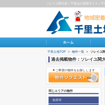
ソレイユ関大前／千里山の賃貸サイト／千
千里土地TOP
>
物件一覧
>
ソレイユ
過去掲載物件：ソレイユ関
▼ご希望の物件をお探しします
同じエリアの物件
吹田市