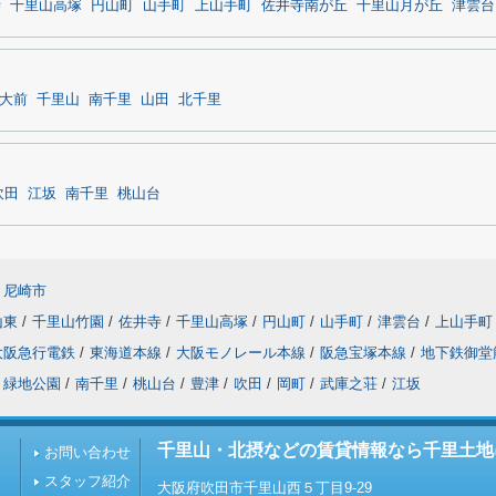
寺
千里山高塚
円山町
山手町
上山手町
佐井寺南が丘
千里山月が丘
津雲台
大前
千里山
南千里
山田
北千里
吹田
江坂
南千里
桃山台
尼崎市
山東
/
千里山竹園
/
佐井寺
/
千里山高塚
/
円山町
/
山手町
/
津雲台
/
上山手町
大阪急行電鉄
/
東海道本線
/
大阪モノレール本線
/
阪急宝塚本線
/
地下鉄御堂
緑地公園
/
南千里
/
桃山台
/
豊津
/
吹田
/
岡町
/
武庫之荘
/
江坂
千里山・北摂などの賃貸情報なら千里土地
お問い合わせ
スタッフ紹介
大阪府吹田市千里山西５丁目9-29