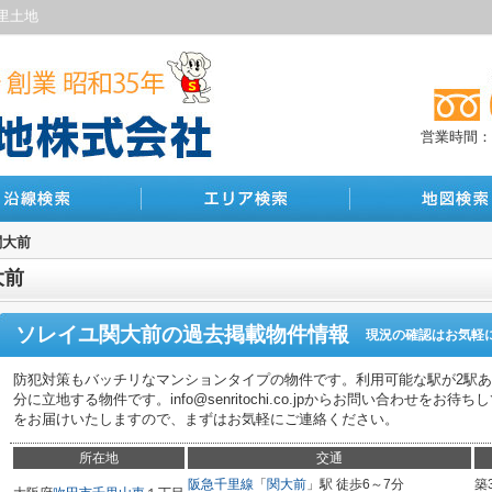
里土地
営業時間：10
関大前
大前
ソレイユ関大前
の過去掲載物件情報
現況の確認はお気軽
防犯対策もバッチリなマンションタイプの物件です。利用可能な駅が2駅あ
分に立地する物件です。info@senritochi.co.jpからお問い合わせを
をお届けいたしますので、まずはお気軽にご連絡ください。
所在地
交通
阪急千里線
「
関大前
」駅 徒歩6～7分
築