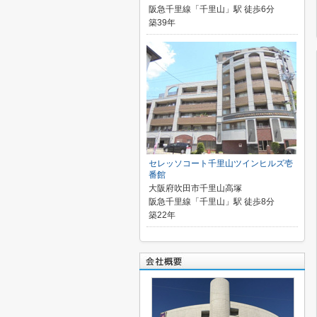
阪急千里線「千里山」駅 徒歩6分
築39年
セレッソコート千里山ツインヒルズ壱
番館
大阪府吹田市千里山高塚
阪急千里線「千里山」駅 徒歩8分
築22年