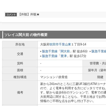
【外観】外観★
コメント
ソレイユ関大前
の物件概要
所在地
大阪府
吹田市
千里山東
１丁目9-14
阪急千里線
「
関大前
」駅 徒歩6分
阪急千里
交通
阪急千里線
「
豊津
」駅 徒歩17分
賃料
-
管理費・共
面積
-
築年月（築
種別/構造
マンション / 鉄骨造
階建
家から241mのところに三菱UFJ銀行ATMコ
ので、よく電車を利用する方にピッタリですね
備考
す。駅から徒歩6分のマンションで、電車での
大前周辺に関することなら、千里土地までお問い合わ
情報のご不明な点をお申し付け下さい。