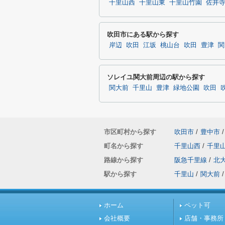
千里山西
千里山東
千里山竹園
佐井
吹田市にある駅から探す
岸辺
吹田
江坂
桃山台
吹田
豊津
関
ソレイユ関大前周辺の駅から探す
関大前
千里山
豊津
緑地公園
吹田
市区町村から探す
吹田市
/
豊中市
/
町名から探す
千里山西
/
千里
路線から探す
阪急千里線
/
北
駅から探す
千里山
/
関大前
/
ホーム
ペット可
会社概要
店舗・事務所