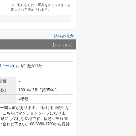
※ご覧になりたい写真をクリックすると
拡大されて表示されます。
情報の見方
【マンション】
線
「
千里山
」駅 徒歩11分
益費
-
年数）
1991年 3月 ( 築35年 )
4階建
ーナー関大前があります。2駅利用可物件な
。こちらはマンションタイプになりま
通勤にも便利な立地です。阪急千里線関
せ下さい。06-6380-1700から賃貸