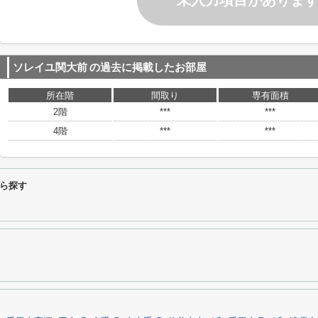
未入力項目がありま
ソレイユ関大前
の過去に掲載したお部屋
所在階
間取り
専有面積
2階
***
***
4階
***
***
ら探す