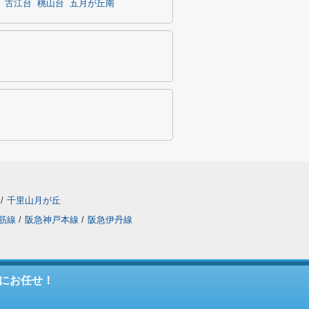
古江台
桃山台
五月が丘南
/
千里山月が丘
筋線
/
阪急神戸本線
/
阪急伊丹線
にお任せ！