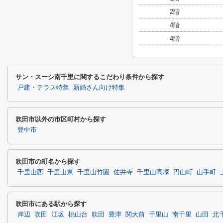
2階
4階
4階
サン・スーシ南千里に関するこだわり条件から探す
戸建・テラス特集
新婚さん向け特集
吹田市以外の市区町村から探す
豊中市
吹田市の町名から探す
千里山西
千里山東
千里山竹園
佐井寺
千里山高塚
円山町
山手町
吹田市にある駅から探す
岸辺
吹田
江坂
桃山台
吹田
豊津
関大前
千里山
南千里
山田
北