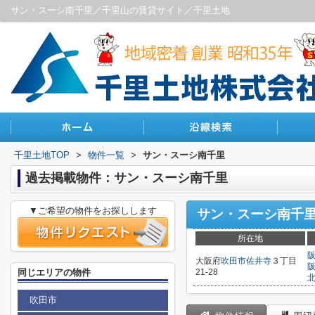
サン・スーシ南千里／千里山の賃貸サイト／千里土地
千里土地TOP
>
物件一覧
>
サン・スーシ南千里
過去掲載物件：サン・スーシ南千里
▼ご希望の物件をお探しします
サン・スーシ南千
所在地
大阪府
吹田市
佐井寺
３丁目
同じエリアの物件
21-28
吹田市