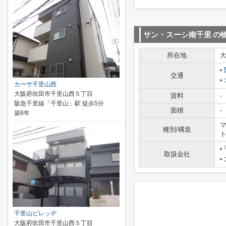
サン・スーシ南千里
の
所在地
交通
カーサ千里山西
大阪府吹田市千里山西５丁目
賃料
-
阪急千里線「千里山」駅 徒歩5分
面積
-
築8年
マ
種別/構造
取扱会社
千里山ビレッヂ
大阪府吹田市千里山西５丁目