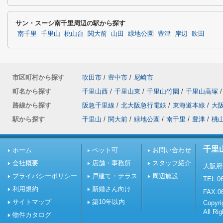
サン・スーシ南千里周辺の駅から探す
南千里
千里山
桃山台
関大前
山田
緑地公園
豊津
岸辺
吹田
市区町村から探す
吹田市
/
豊中市
/
尼崎市
町名から探す
千里山西
/
千里山東
/
千里山竹園
/
千里山高塚
/
路線から探す
阪急千里線
/
北大阪急行電鉄
/
東海道本線
/
大
駅から探す
千里山
/
関大前
/
緑地公園
/
南千里
/
豊津
/
桃
千里
ホーム
ペット可
お問い合わせ
会社概要
店舗・事務所
スタッフ紹介
大阪府
プライバシーポリシー
戸建て・テラス
周辺施設
TEL:06
利用規約
新婚さん向け
FAX:0
サイトマップ
築10年以内
Copy
All Ri
物件カタログ