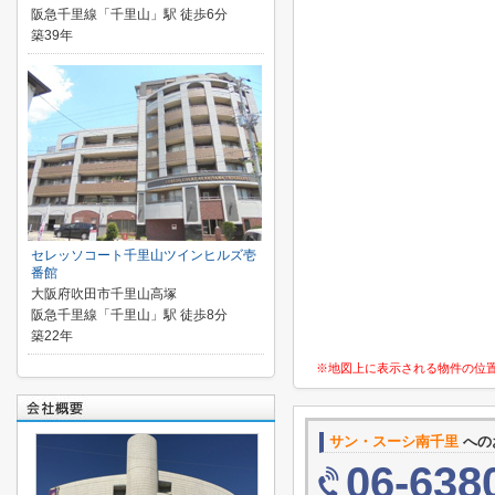
阪急千里線「千里山」駅 徒歩6分
築39年
セレッソコート千里山ツインヒルズ壱
番館
大阪府吹田市千里山高塚
阪急千里線「千里山」駅 徒歩8分
築22年
※地図上に表示される物件の位
サン・スーシ南千里
への
06-638