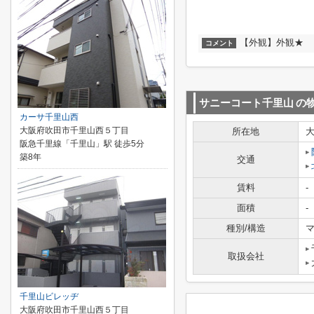
【外観】外観★
コメント
サニーコート千里山
の
カーサ千里山西
大阪府吹田市千里山西５丁目
所在地
阪急千里線「千里山」駅 徒歩5分
築8年
交通
賃料
-
面積
-
種別/構造
マ
取扱会社
千里山ビレッヂ
大阪府吹田市千里山西５丁目