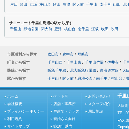
岸辺
吹田
江坂
桃山台
吹田
豊津
関大前
千里山
南千里
山田
北
サニーコート千里山周辺の駅から探す
千里山
緑地公園
関大前
豊津
桃山台
南千里
江坂
吹田
吹田
市区町村から探す
吹田市
/
豊中市
/
尼崎市
町名から探す
千里山西
/
千里山東
/
千里山竹園
/
佐井寺
/
千
路線から探す
阪急千里線
/
北大阪急行電鉄
/
東海道本線
/
大
駅から探す
千里山
/
関大前
/
緑地公園
/
南千里
/
桃山台
/
千里
ホーム
ペット可
お問い合わせ
会社概要
店舗・事務所
スタッフ紹介
大阪府
プライバシーポリシー
戸建て・テラス
周辺施設
TEL:06
利用規約
新婚さん向け
FAX:0
サイトマップ
築10年以内
Copy