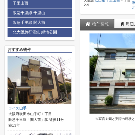
大阪府
吹田市
千里山西
４丁目
千里山西
2-9
阪急千里線 千里山
阪急千里線 関大前
物件情報
周辺
北大阪急行電鉄 緑地公園
おすすめ物件
ライズ山手
大阪府吹田市山手町１丁目
※写真や図と実際の現状と
阪急千里線「関大前」駅 徒歩11分
築13年