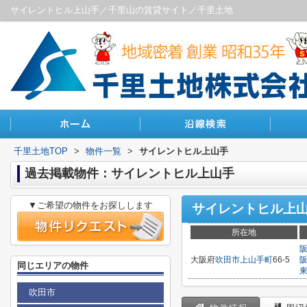
サイレントヒル上山手／千里山の賃貸サイト／千里土地
千里土地TOP
>
物件一覧
>
サイレントヒル上山手
過去掲載物件：サイレントヒル上山手
▼ご希望の物件をお探しします
サイレントヒル上
所在地
大阪府
吹田市
上山手町
66-5
同じエリアの物件
吹田市