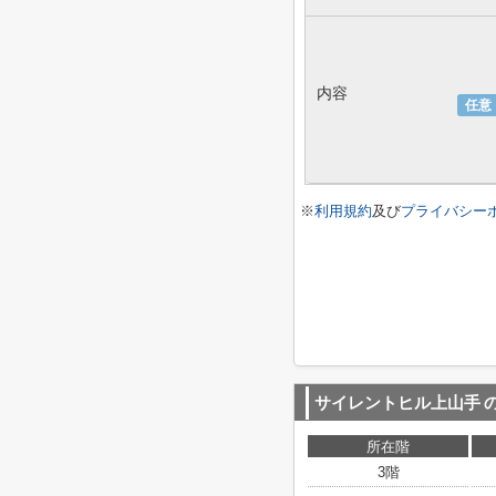
内容
任意
※
利用規約
及び
プライバシー
サイレントヒル上山手
所在階
3階