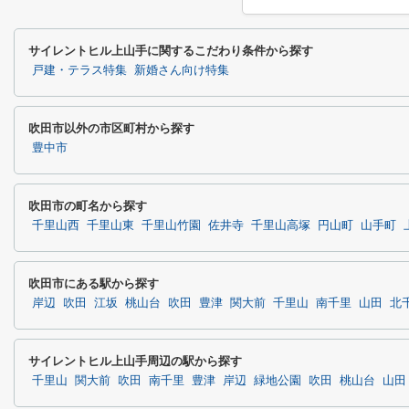
サイレントヒル上山手に関するこだわり条件から探す
戸建・テラス特集
新婚さん向け特集
吹田市以外の市区町村から探す
豊中市
吹田市の町名から探す
千里山西
千里山東
千里山竹園
佐井寺
千里山高塚
円山町
山手町
吹田市にある駅から探す
岸辺
吹田
江坂
桃山台
吹田
豊津
関大前
千里山
南千里
山田
北
サイレントヒル上山手周辺の駅から探す
千里山
関大前
吹田
南千里
豊津
岸辺
緑地公園
吹田
桃山台
山田