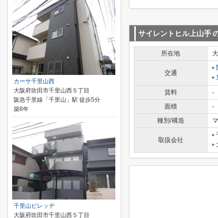
サイレントヒル上山手
所在地
交通
カーサ千里山西
大阪府吹田市千里山西５丁目
賃料
-
阪急千里線「千里山」駅 徒歩5分
面積
-
築8年
種別/構造
マ
取扱会社
千里山ビレッヂ
大阪府吹田市千里山西５丁目