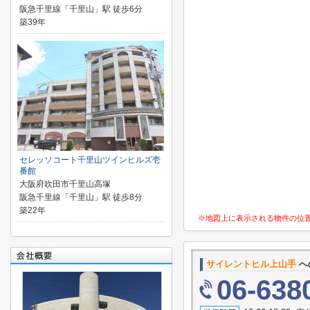
阪急千里線「千里山」駅 徒歩6分
築39年
セレッソコート千里山ツインヒルズ壱
番館
大阪府吹田市千里山高塚
阪急千里線「千里山」駅 徒歩8分
築22年
※地図上に表示される物件の位
サイレントヒル上山手
へ
06-638