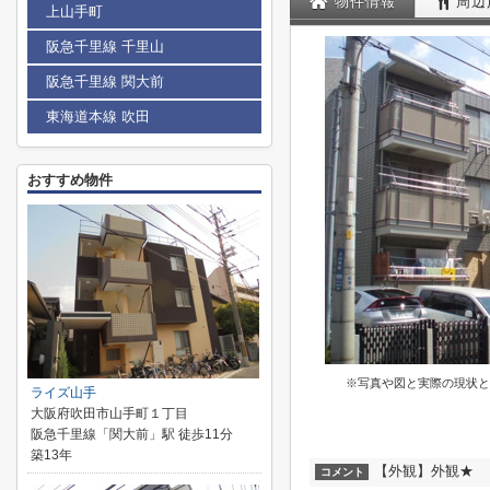
物件情報
周辺
上山手町
阪急千里線 千里山
阪急千里線 関大前
東海道本線 吹田
おすすめ物件
※写真や図と実際の現状と
ライズ山手
大阪府吹田市山手町１丁目
阪急千里線「関大前」駅 徒歩11分
築13年
【外観】外観★
コメント