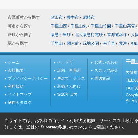
市区町村から探す
吹田市
/
豊中市
/
尼崎市
町名から探す
千里山西
/
千里山東
/
千里山竹園
/
千里山高塚
/
路線から探す
阪急千里線
/
北大阪急行電鉄
/
東海道本線
/
大
駅から探す
千里山
/
関大前
/
緑地公園
/
南千里
/
豊津
/
桃
千里
ホーム
ペット可
お問い合わせ
会社概要
店舗・事務所
スタッフ紹介
大阪府
プライバシーポリシー
戸建て・テラス
周辺施設
TEL:06
利用規約
新婚さん向け
FAX:0
サイトマップ
築10年以内
Copy
All Ri
物件カタログ
当サイトでは、お客様の当サイト利用状況把握、サービス向上検討を目
詳しくは、当社の
をご確認ください。
「Cookieの取扱いについて」