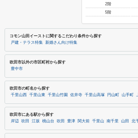
2階
5階
コモン山田イーストに関するこだわり条件から探す
戸建・テラス特集
新婚さん向け特集
吹田市以外の市区町村から探す
豊中市
吹田市の町名から探す
千里山西
千里山東
千里山竹園
佐井寺
千里山高塚
円山町
山手町
吹田市にある駅から探す
岸辺
吹田
江坂
桃山台
吹田
豊津
関大前
千里山
南千里
山田
北