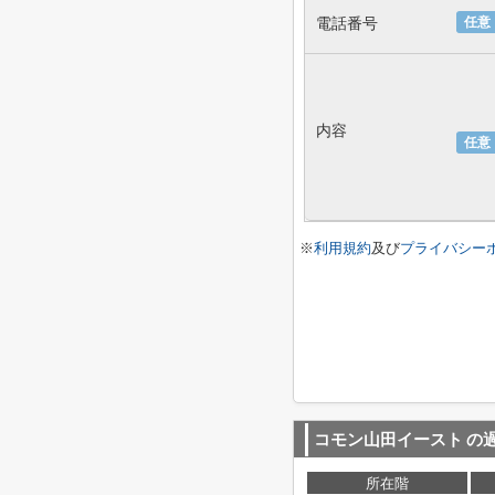
電話番号
任意
内容
任意
※
利用規約
及び
プライバシー
コモン山田イースト
の
所在階