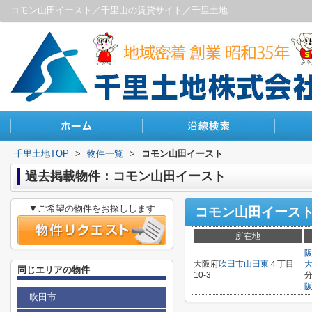
コモン山田イースト／千里山の賃貸サイト／千里土地
千里土地TOP
>
物件一覧
>
コモン山田イースト
過去掲載物件：コモン山田イースト
▼ご希望の物件をお探しします
コモン山田イース
所在地
大阪府
吹田市
山田東
４丁目
同じエリアの物件
10-3
吹田市