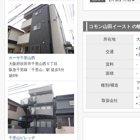
コモン山田イースト
の
所在地
交通
カーサ千里山西
大阪府吹田市千里山西５丁目
賃料
-
阪急千里線「千里山」駅 徒歩5分
面積
-
築8年
マ
種別/構造
取扱会社
千里山ビレッヂ