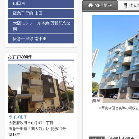
山田東
物件情報
周辺
阪急千里線 山田
大阪モノレール本線 万博記念公
園
阪急千里線 南千里
おすすめ物件
※写真や図と実際の現状と
ライズ山手
大阪府吹田市山手町１丁目
阪急千里線「関大前」駅 徒歩11分
築13年
【外観】外観★
コメント