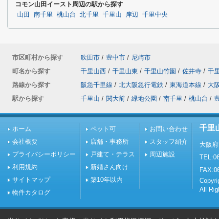
コモン山田イースト周辺の駅から探す
山田
南千里
桃山台
北千里
千里山
岸辺
千里中央
市区町村から探す
吹田市
/
豊中市
/
尼崎市
町名から探す
千里山西
/
千里山東
/
千里山竹園
/
佐井寺
/
千
路線から探す
阪急千里線
/
北大阪急行電鉄
/
東海道本線
/
大
駅から探す
千里山
/
関大前
/
緑地公園
/
南千里
/
桃山台
/
千里
ホーム
ペット可
お問い合わせ
会社概要
店舗・事務所
スタッフ紹介
大阪府
プライバシーポリシー
戸建て・テラス
周辺施設
TEL:06
利用規約
新婚さん向け
FAX:0
サイトマップ
築10年以内
Copy
All Ri
物件カタログ