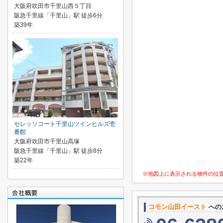
大阪府吹田市千里山西５丁目
阪急千里線「千里山」駅 徒歩6分
築39年
セレッソコート千里山ツインヒルズ壱
番館
大阪府吹田市千里山高塚
阪急千里線「千里山」駅 徒歩8分
築22年
※地図上に表示される物件の位
コモン山田イースト
への