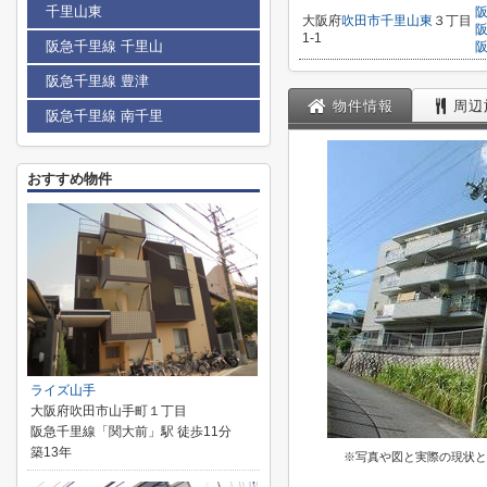
千里山東
大阪府
吹田市
千里山東
３丁目
1-1
阪急千里線 千里山
阪急千里線 豊津
物件情報
周辺
阪急千里線 南千里
おすすめ物件
ライズ山手
大阪府吹田市山手町１丁目
阪急千里線「関大前」駅 徒歩11分
築13年
※写真や図と実際の現状と