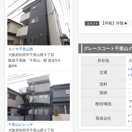
【外観】外観★
コメント
グレースコート千里山
カーサ千里山西
大阪府吹田市千里山西５丁目
阪急千里線「千里山」駅 徒歩5分
所在地
築8年
交通
賃料
-
面積
-
マ
種別/構造
取扱会社
千里山ビレッヂ
大阪府吹田市千里山西５丁目