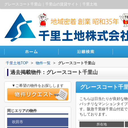
グレースコート千里山｜千里山の賃貸サイト｜千里土地
千里土地TOP
>
物件一覧
>
グレースコート千里山
過去掲載物件：グレースコート千里山
▼ご希望の物件をお探しします
グレースコート千
こちらは日当たりが良好な物
バッチリなマンションタイプ
す。阪急千里線千里山付近でお探し
同じエリアの物件
ちしております。
吹田市
所在地