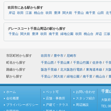
吹田市にある駅から探す
岸辺
吹田
江坂
桃山台
吹田
豊津
関大前
千里山
南千里
山田
北
グレースコート千里山周辺の駅から探す
千里山
関大前
豊津
吹田
南千里
緑地公園
吹田
桃山台
岸辺
江坂
市区町村から探す
吹田市
/
豊中市
/
尼崎市
町名から探す
千里山西
/
千里山東
/
千里山竹園
/
佐井寺
/
千
路線から探す
阪急千里線
/
北大阪急行電鉄
/
東海道本線
/
大
駅から探す
千里山
/
関大前
/
緑地公園
/
南千里
/
桃山台
/
千里
ホーム
ペット可
お問い合わせ
会社概要
店舗・事務所
スタッフ紹介
大阪府
プライバシーポリシー
戸建て・テラス
周辺施設
TEL:06