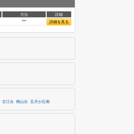
方位
詳細
***
詳細を見る
古江台
桃山台
五月が丘南