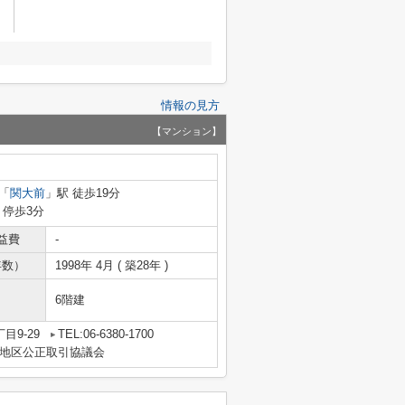
情報の見方
【マンション】
「
関大前
」駅 徒歩19分
 停歩3分
益費
-
年数）
1998年 4月 ( 築28年 )
6階建
目9-29
TEL:06-6380-1700
地区公正取引協議会