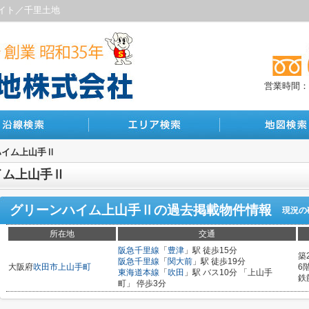
イト／千里土地
営業時間：10
ハイム上山手Ⅱ
イム上山手Ⅱ
グリーンハイム上山手Ⅱ
の過去掲載物件情報
現況の
所在地
交通
阪急千里線
「
豊津
」駅 徒歩15分
築
阪急千里線
「
関大前
」駅 徒歩19分
大阪府
吹田市
上山手町
6
東海道本線
「
吹田
」駅 バス10分 「上山手
鉄
町」 停歩3分