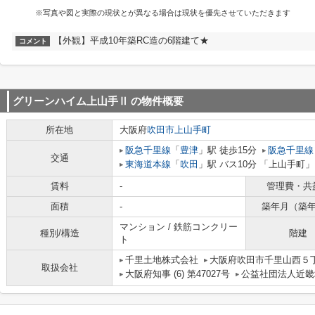
※写真や図と実際の現状とが異なる場合は現状を優先させていただきます
【外観】平成10年築RC造の6階建て★
コメント
グリーンハイム上山手Ⅱ
の物件概要
所在地
大阪府
吹田市
上山手町
阪急千里線
「
豊津
」駅 徒歩15分
阪急千里線
交通
東海道本線
「
吹田
」駅 バス10分 「上山手町」
賃料
-
管理費・共
面積
-
築年月（築
マンション / 鉄筋コンクリー
種別/構造
階建
ト
千里土地株式会社
大阪府吹田市千里山西５丁
取扱会社
大阪府知事 (6) 第47027号
公益社団法人近畿