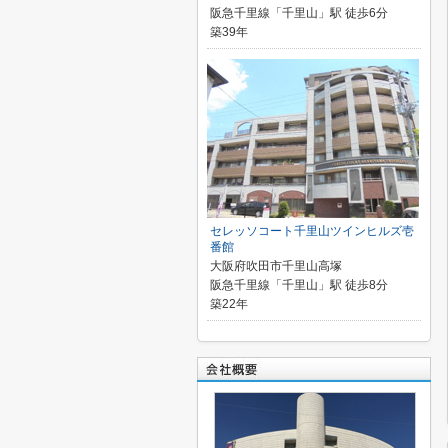
阪急千里線「千里山」駅 徒歩6分
築39年
セレッソコート千里山ツインヒルズ壱
番館
大阪府吹田市千里山高塚
阪急千里線「千里山」駅 徒歩8分
築22年