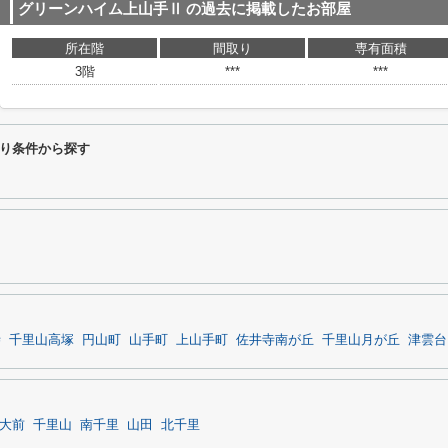
グリーンハイム上山手Ⅱ
の過去に掲載したお部屋
所在階
間取り
専有面積
3階
***
***
り条件から探す
寺
千里山高塚
円山町
山手町
上山手町
佐井寺南が丘
千里山月が丘
津雲台
大前
千里山
南千里
山田
北千里