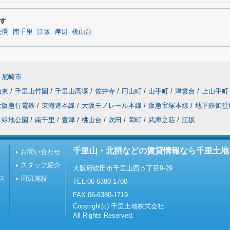
す
公園
南千里
江坂
岸辺
桃山台
尼崎市
山東
/
千里山竹園
/
千里山高塚
/
佐井寺
/
円山町
/
山手町
/
津雲台
/
上山手町
大阪急行電鉄
/
東海道本線
/
大阪モノレール本線
/
阪急宝塚本線
/
地下鉄御堂
緑地公園
/
南千里
/
豊津
/
桃山台
/
吹田
/
岡町
/
武庫之荘
/
江坂
千里山・北摂などの賃貸情報なら千里土地
お問い合わせ
スタッフ紹介
大阪府吹田市千里山西５丁目9-29
ス
周辺施設
TEL:06-6380-1700
FAX:06-6380-1719
Copyright(c) 千里土地株式会社
All Rights Reserved.