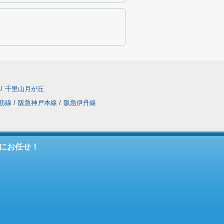
/
千里山月が丘
筋線
/
阪急神戸本線
/
阪急伊丹線
にお任せ！