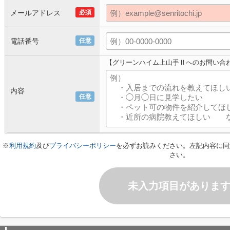
メールアドレス
必須
電話番号
任意
【グリーンハイム上山手Ⅱへのお問い合
内容
任意
※
利用規約
及び
プライバシーポリシー
を必ずお読みください。左記内容に同
さい。
未入力項目がありま