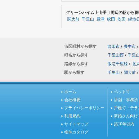
グリーンハイム上山手Ⅱ周辺の駅から探
関大前
千里山
豊津
吹田
吹田
緑地
市区町村から探す
吹田市
/
豊中市
/
町名から探す
千里山西
/
千里
路線から探す
阪急千里線
/
北
駅から探す
千里山
/
関大前
/
ホーム
ペット可
会社概要
店舗・事務所
プライバシーポリシー
戸建て・テラ
利用規約
新婚さん向け
サイトマップ
築10年以内
物件カタログ