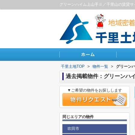
グリーンハイム上山手Ⅱ／千里山の賃貸サ
千里土地TOP
>
物件一覧
>
グリーン
過去掲載物件：グリーンハ
▼ご希望の物件をお探しします
同じエリアの物件
吹田市