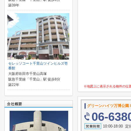
築39年
セレッソコート千里山ツインヒルズ壱
番館
大阪府吹田市千里山高塚
阪急千里線「千里山」駅 徒歩8分
築22年
※地図上に表示される物件の位
グリーンハイツ万博公園
06-638
10:00-18:0