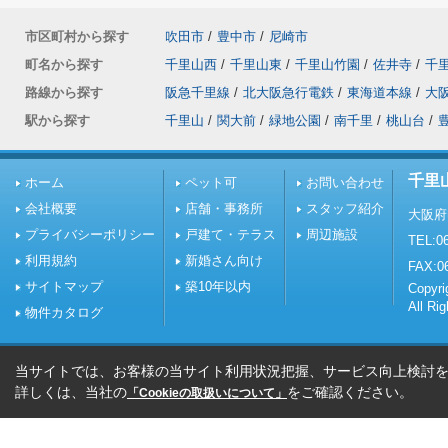
市区町村から探す
吹田市
/
豊中市
/
尼崎市
町名から探す
千里山西
/
千里山東
/
千里山竹園
/
佐井寺
/
千
路線から探す
阪急千里線
/
北大阪急行電鉄
/
東海道本線
/
大
駅から探す
千里山
/
関大前
/
緑地公園
/
南千里
/
桃山台
/
千里
ホーム
ペット可
お問い合わせ
会社概要
店舗・事務所
スタッフ紹介
大阪府
プライバシーポリシー
戸建て・テラス
周辺施設
TEL:06
利用規約
新婚さん向け
FAX:0
サイトマップ
築10年以内
Copy
All Ri
物件カタログ
当サイトでは、お客様の当サイト利用状況把握、サービス向上検討を目
詳しくは、当社の
をご確認ください。
「Cookieの取扱いについて」