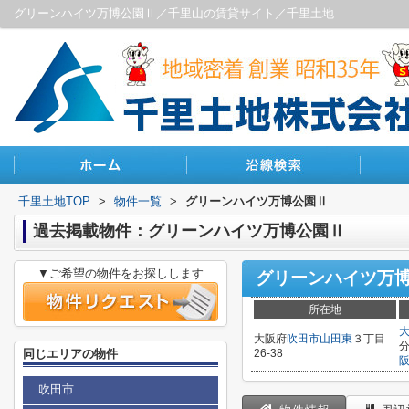
グリーンハイツ万博公園Ⅱ／千里山の賃貸サイト／千里土地
千里土地TOP
>
物件一覧
>
グリーンハイツ万博公園Ⅱ
過去掲載物件：グリーンハイツ万博公園Ⅱ
▼ご希望の物件をお探しします
グリーンハイツ万
所在地
大阪府
吹田市
山田東
３丁目
同じエリアの物件
26-38
吹田市