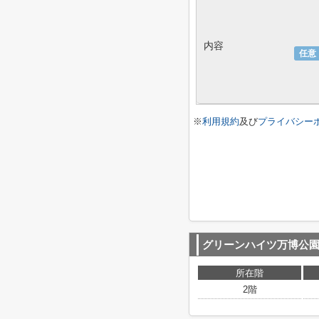
内容
任意
※
利用規約
及び
プライバシー
グリーンハイツ万博公
所在階
2階