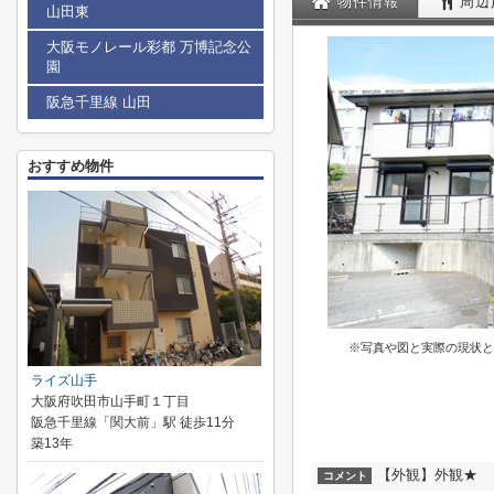
物件情報
周辺
山田東
大阪モノレール彩都 万博記念公
園
阪急千里線 山田
おすすめ物件
※写真や図と実際の現状と
ライズ山手
大阪府吹田市山手町１丁目
阪急千里線「関大前」駅 徒歩11分
築13年
【外観】外観★
コメント