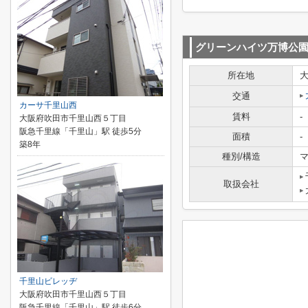
グリーンハイツ万博公
所在地
交通
カーサ千里山西
賃料
-
大阪府吹田市千里山西５丁目
阪急千里線「千里山」駅 徒歩5分
面積
-
築8年
種別/構造
マ
取扱会社
千里山ビレッヂ
大阪府吹田市千里山西５丁目
阪急千里線「千里山」駅 徒歩6分