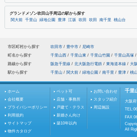
グランドメゾン吹田山手周辺の駅から探す
関大前
千里山
緑地公園
豊津
江坂
吹田
吹田
南千里
桃山台
市区町村から探す
吹田市
/
豊中市
/
尼崎市
町名から探す
千里山西
/
千里山東
/
千里山竹園
/
千里山高塚
/
路線から探す
阪急千里線
/
北大阪急行電鉄
/
東海道本線
/
大
駅から探す
千里山
/
関大前
/
緑地公園
/
南千里
/
豊津
/
桃
千里
ホーム
ペット可
お問い合わせ
会社概要
店舗・事務所
スタッフ紹介
大阪府
プライバシーポリシー
戸建て・テラス
周辺施設
TEL:06
利用規約
新婚さん向け
FAX:0
サイトマップ
築10年以内
Copy
All Ri
物件カタログ