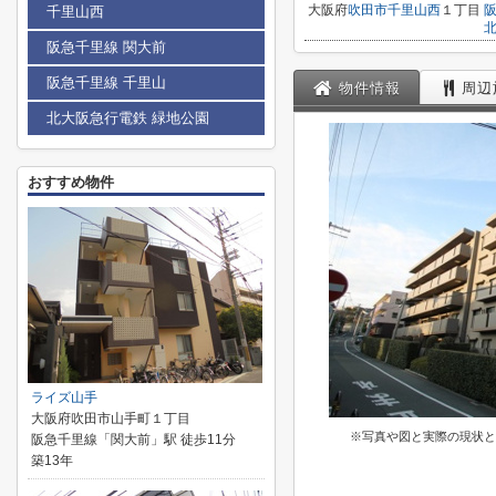
大阪府
吹田市
千里山西
１丁目
千里山西
阪急千里線 関大前
阪急千里線 千里山
物件情報
周辺
北大阪急行電鉄 緑地公園
おすすめ物件
ライズ山手
大阪府吹田市山手町１丁目
※写真や図と実際の現状と
阪急千里線「関大前」駅 徒歩11分
築13年