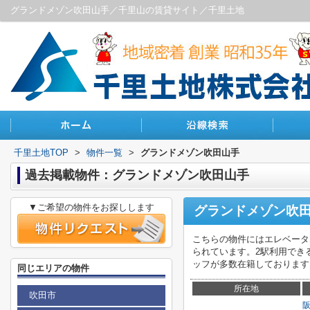
グランドメゾン吹田山手／千里山の賃貸サイト／千里土地
千里土地TOP
>
物件一覧
>
グランドメゾン吹田山手
過去掲載物件：グランドメゾン吹田山手
▼ご希望の物件をお探しします
グランドメゾン吹
こちらの物件にはエレベータ
られています。2駅利用でき
ッフが多数在籍しております。まずは0
同じエリアの物件
所在地
吹田市