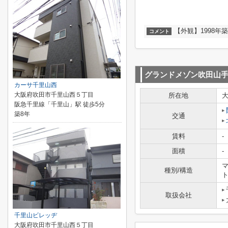
【外観】1998年
コメント
グランドメゾン吹田山
カーサ千里山西
大阪府吹田市千里山西５丁目
所在地
阪急千里線「千里山」駅 徒歩5分
築8年
交通
賃料
-
面積
-
マ
種別/構造
取扱会社
千里山ビレッヂ
大阪府吹田市千里山西５丁目