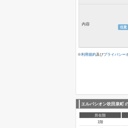
内容
任意
※
利用規約
及び
プライバシー
エルパシオン吹田泉町
所在階
1階