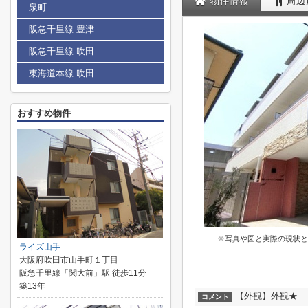
物件情報
周辺
泉町
阪急千里線 豊津
阪急千里線 吹田
東海道本線 吹田
おすすめ物件
※写真や図と実際の現状と
ライズ山手
大阪府吹田市山手町１丁目
阪急千里線「関大前」駅 徒歩11分
築13年
【外観】外観★
コメント