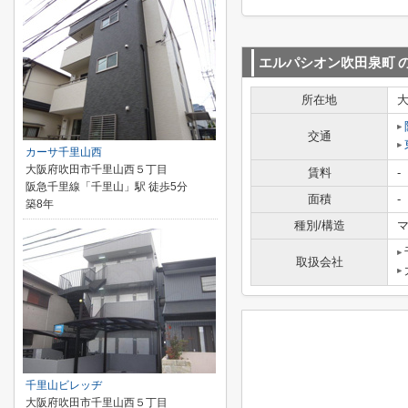
エルパシオン吹田泉町
所在地
交通
カーサ千里山西
大阪府吹田市千里山西５丁目
賃料
-
阪急千里線「千里山」駅 徒歩5分
面積
-
築8年
種別/構造
マ
取扱会社
千里山ビレッヂ
大阪府吹田市千里山西５丁目