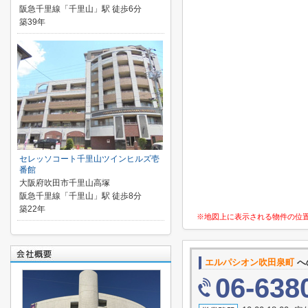
阪急千里線「千里山」駅 徒歩6分
築39年
セレッソコート千里山ツインヒルズ壱
番館
大阪府吹田市千里山高塚
阪急千里線「千里山」駅 徒歩8分
築22年
※地図上に表示される物件の位
エルパシオン吹田泉町
へ
06-638