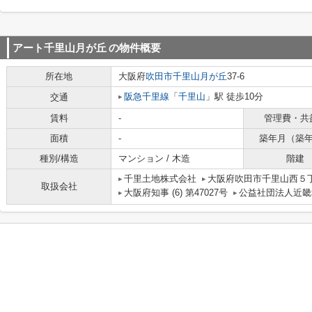
アート千里山月が丘
の物件概要
所在地
大阪府
吹田市
千里山月が丘
37-6
阪急千里線
「
千里山
」駅 徒歩10分
交通
賃料
-
管理費・共
面積
-
築年月（築
種別/構造
マンション / 木造
階建
千里土地株式会社
大阪府吹田市千里山西５丁
取扱会社
大阪府知事 (6) 第47027号
公益社団法人近畿