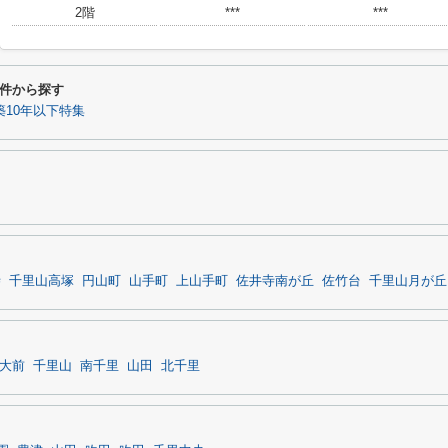
2階
***
***
件から探す
築10年以下特集
寺
千里山高塚
円山町
山手町
上山手町
佐井寺南が丘
佐竹台
千里山月が丘
大前
千里山
南千里
山田
北千里