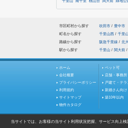
千里山
南千里
桃山台
関大前
緑地公
市区町村から探す
吹田市
/
豊中市
町名から探す
千里山西
/
千里
路線から探す
阪急千里線
/
北
駅から探す
千里山
/
関大前
/
ホーム
ペット可
会社概要
店舗・事務所
プライバシーポリシー
戸建て・テラ
利用規約
新婚さん向け
サイトマップ
築10年以内
物件カタログ
当サイトでは、お客様の当サイト利用状況把握、サービス向上検討