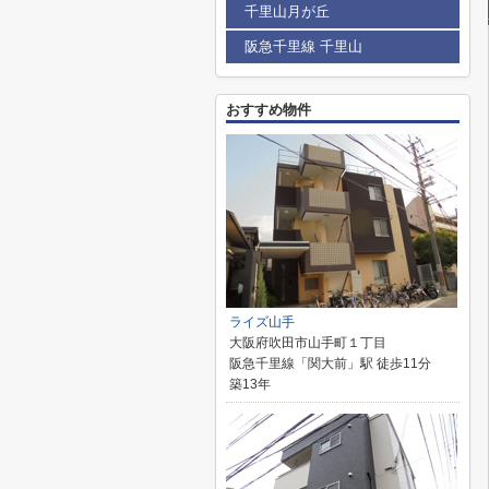
千里山月が丘
阪急千里線 千里山
おすすめ物件
ライズ山手
大阪府吹田市山手町１丁目
阪急千里線「関大前」駅 徒歩11分
築13年