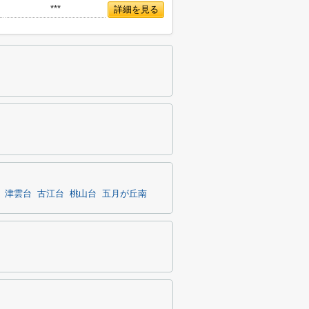
***
詳細を見る
津雲台
古江台
桃山台
五月が丘南