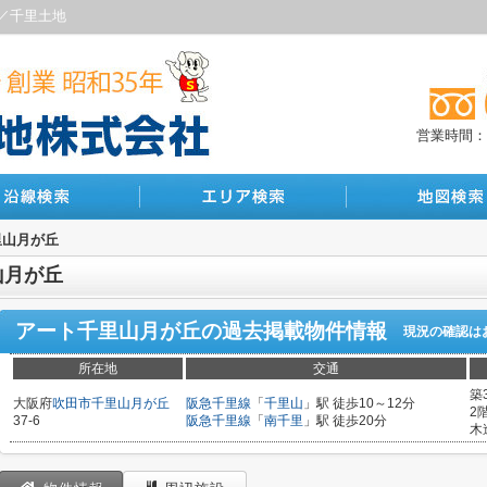
／千里土地
営業時間：10
里山月が丘
山月が丘
アート千里山月が丘
の過去掲載物件情報
現況の確認は
所在地
交通
築
大阪府
吹田市
千里山月が丘
阪急千里線
「
千里山
」駅 徒歩10～12分
2
37-6
阪急千里線
「
南千里
」駅 徒歩20分
木