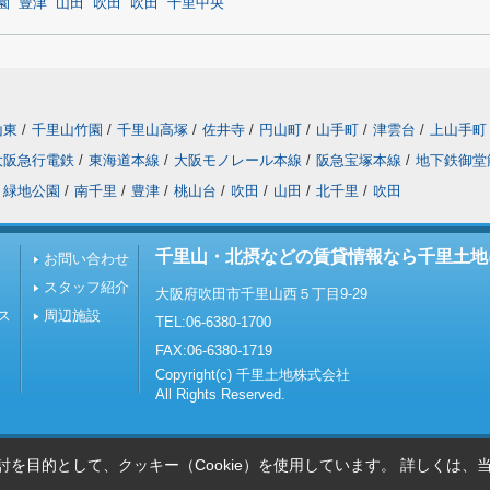
園
豊津
山田
吹田
吹田
千里中央
山東
/
千里山竹園
/
千里山高塚
/
佐井寺
/
円山町
/
山手町
/
津雲台
/
上山手町
大阪急行電鉄
/
東海道本線
/
大阪モノレール本線
/
阪急宝塚本線
/
地下鉄御堂
緑地公園
/
南千里
/
豊津
/
桃山台
/
吹田
/
山田
/
北千里
/
吹田
千里山・北摂などの賃貸情報なら千里土地
お問い合わせ
スタッフ紹介
大阪府吹田市千里山西５丁目9-29
ス
周辺施設
TEL:06-6380-1700
FAX:06-6380-1719
Copyright(c) 千里土地株式会社
All Rights Reserved.
を目的として、クッキー（Cookie）を使用しています。
詳しくは、