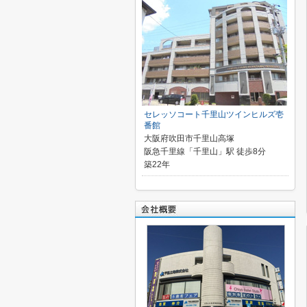
セレッソコート千里山ツインヒルズ壱
番館
大阪府吹田市千里山高塚
阪急千里線「千里山」駅 徒歩8分
築22年