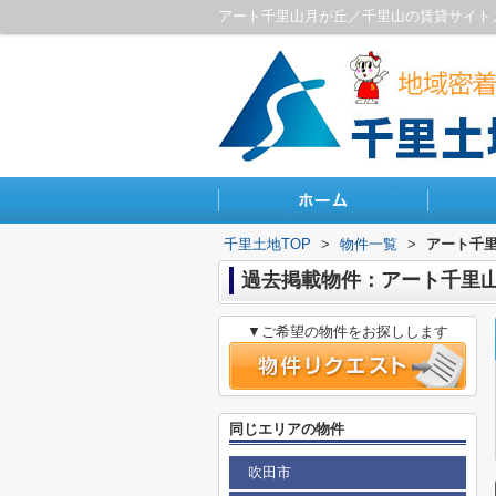
アート千里山月が丘／千里山の賃貸サイト
千里土地TOP
>
物件一覧
>
アート千
過去掲載物件：アート千里
▼ご希望の物件をお探しします
同じエリアの物件
吹田市