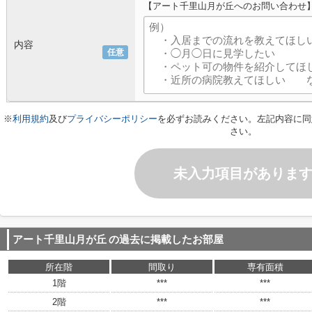
【アート千里山月が丘へのお問い合わせ
内容
任意
※
利用規約
及び
プライバシーポリシー
を必ずお読みください。左記内容に同
さい。
未入力項目がありま
アート千里山月が丘
の過去に掲載したお部屋
所在階
間取り
専有面積
1階
***
***
2階
***
***