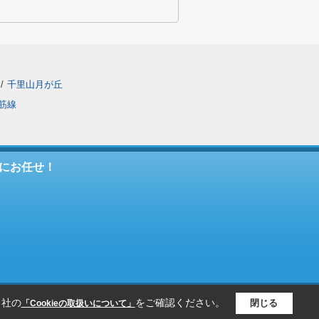
/
千里山月が丘
筋線
にお任せ！
当社の
をご確認ください。
閉じる
「Cookieの取扱いについて」