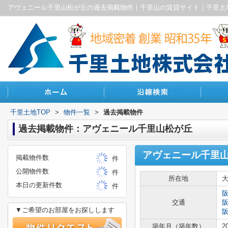
アヴェニール千里山松が丘の過去掲載物件｜千里山の賃貸サイト｜千里土
千里土地TOP
>
物件一覧
>
過去掲載物件
過去掲載物件：アヴェニール千里山松が丘
アヴェニール千里
掲載物件数
件
公開物件数
件
所在地
本日の更新件数
件
交通
▼ご希望のお部屋をお探しします
築年月（築年数）
2