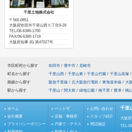
千里土地株式会社
〒565-0851
大阪府吹田市千里山西５丁目9-29
TEL/06-6380-1700
FAX/06-6380-1719
大阪府知事 (6) 第47027号
市区町村から探す
吹田市
/
豊中市
/
尼崎市
町名から探す
千里山西
/
千里山東
/
千里山竹園
/
千里山高塚
/
路線から探す
阪急千里線
/
北大阪急行電鉄
/
東海道本線
/
大
駅から探す
千里山
/
関大前
/
緑地公園
/
南千里
/
豊津
/
桃
千里
ホーム
ペット可
お問い合わせ
会社概要
店舗・事務所
スタッフ紹介
大阪府
プライバシーポリシー
戸建て・テラス
周辺施設
TEL:06
利用規約
新婚さん向け