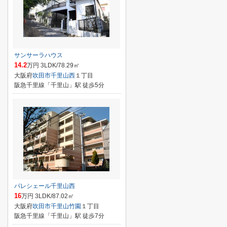
サンサーラハウス
14.2
万円 3LDK/78.29㎡
大阪府
吹田市
千里山西
１丁目
阪急千里線「千里山」駅 徒歩5分
パレシェール千里山西
16
万円 3LDK/87.02㎡
大阪府
吹田市
千里山竹園
１丁目
阪急千里線「千里山」駅 徒歩7分