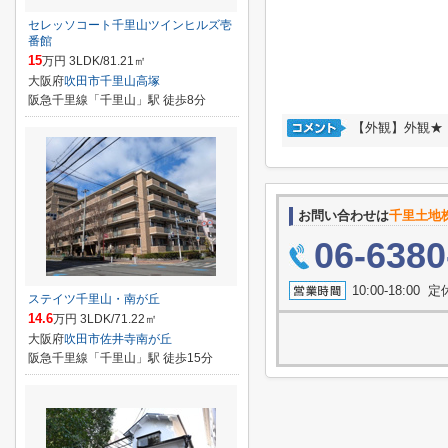
セレッソコート千里山ツインヒルズ壱
番館
15
万円 3LDK/81.21㎡
大阪府
吹田市
千里山高塚
阪急千里線「千里山」駅 徒歩8分
【外観】外観★
お問い合わせは
千里土地
06-6380
10:00-18:0
ステイツ千里山・南が丘
14.6
万円 3LDK/71.22㎡
大阪府
吹田市
佐井寺南が丘
阪急千里線「千里山」駅 徒歩15分