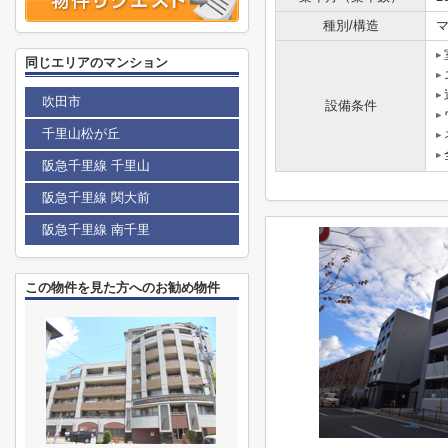
種別/構造
同じエリアのマンション
吹田市
設備条件
千里山松が丘
阪急千里線 千里山
阪急千里線 関大前
阪急千里線 南千里
この物件を見た方へのお勧め物件