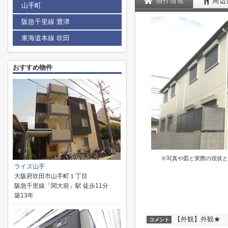
物件情報
周辺
山手町
阪急千里線 豊津
東海道本線 吹田
おすすめ物件
※写真や図と実際の現状と
ライズ山手
大阪府吹田市山手町１丁目
阪急千里線「関大前」駅 徒歩11分
築13年
【外観】外観★
コメント