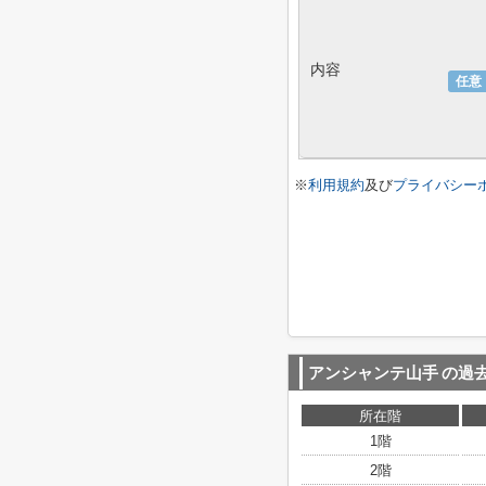
内容
任意
※
利用規約
及び
プライバシー
アンシャンテ山手
の過
所在階
1階
2階