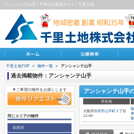
アンシャンテ山手／千里山の賃貸サイト／千里土地
千里土地TOP
>
物件一覧
>
アンシャンテ山手
過去掲載物件：アンシャンテ山手
▼ご希望の物件をお探しします
アンシャンテ山手
所在地
大阪府
吹田市
山手町
２丁目
同じエリアの物件
12-40
吹田市