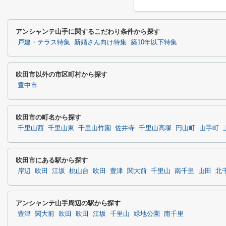
アンシャンテ山手に関するこだわり条件から探す
戸建・テラス特集
新婚さん向け特集
築10年以下特集
吹田市以外の市区町村から探す
豊中市
吹田市の町名から探す
千里山西
千里山東
千里山竹園
佐井寺
千里山高塚
円山町
山手町
吹田市にある駅から探す
岸辺
吹田
江坂
桃山台
吹田
豊津
関大前
千里山
南千里
山田
北
アンシャンテ山手周辺の駅から探す
豊津
関大前
吹田
吹田
江坂
千里山
緑地公園
南千里