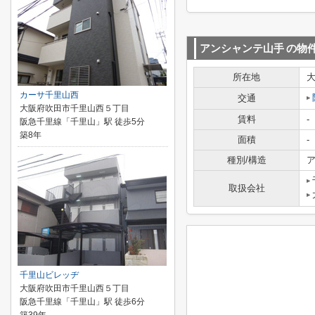
アンシャンテ山手
の物
所在地
カーサ千里山西
交通
大阪府吹田市千里山西５丁目
賃料
-
阪急千里線「千里山」駅 徒歩5分
築8年
面積
-
種別/構造
ア
取扱会社
千里山ビレッヂ
大阪府吹田市千里山西５丁目
阪急千里線「千里山」駅 徒歩6分