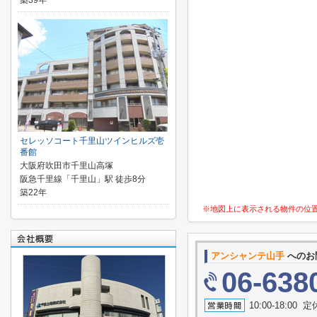
築39年
セレッソコート千里山ツインヒルズ壱
番館
大阪府吹田市千里山高塚
阪急千里線「千里山」駅 徒歩8分
築22年
※地図上に表示される物件の位
アンシャンテ山手
へのお
06-638
10:00-18:0