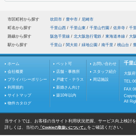
市区町村から探す
吹田市
/
豊中市
/
尼崎市
町名から探す
千里山西
/
千里山東
/
千里山竹園
/
佐井寺
/
千
路線から探す
阪急千里線
/
北大阪急行電鉄
/
東海道本線
/
大
駅から探す
千里山
/
関大前
/
緑地公園
/
南千里
/
桃山台
/
千里
ホーム
ペット可
お問い合わせ
会社概要
店舗・事務所
スタッフ紹介
大阪府
プライバシーポリシー
戸建て・テラス
周辺施設
TEL:06
利用規約
新婚さん向け
FAX:0
サイトマップ
築10年以内
Copy
All Ri
物件カタログ
当サイトでは、お客様の当サイト利用状況把握、サービス向上検討を目
詳しくは、当社の
をご確認ください。
「Cookieの取扱いについて」