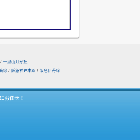
/
千里山月が丘
筋線
/
阪急神戸本線
/
阪急伊丹線
にお任せ！