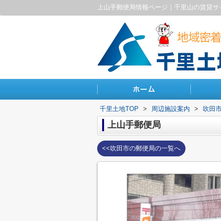
上山手郵便局情報ページ｜千里山の賃貸サ
千里土地TOP
>
周辺施設案内
>
吹田
上山手郵便局
<<吹田市の郵便局の一覧へ