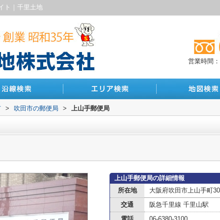
イト｜千里土地
営業時間：10
市
>
吹田市の郵便局
>
上山手郵便局
上山手郵便局の詳細情報
所在地
大阪府吹田市上山手町30-
交通
阪急千里線 千里山駅
電話
06-6380-3100