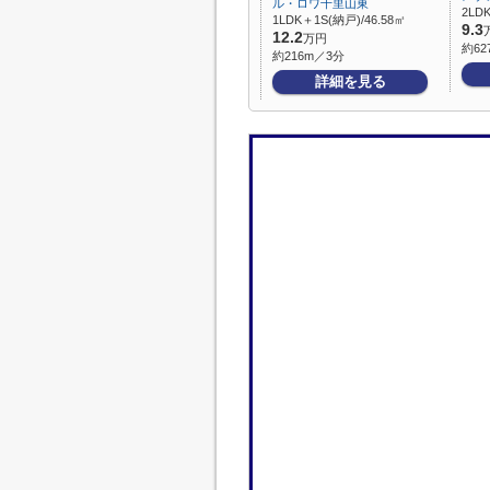
ル・ロワ千里山東
2LD
1LDK＋1S(納戸)/46.58㎡
9.3
12.2
万円
約62
約216m／3分
詳細を見る