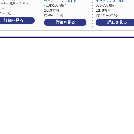
ウエストフィールド10
エクセレンス千里山
K＋1S(納戸)/67.01㎡
4LDK/100.56㎡
3LDK/88.69㎡
万円
18.9
11.8
万円
万円
7m／8分
約599m／8分
約1143m／15分
詳細を見る
詳細を見る
詳細を見る