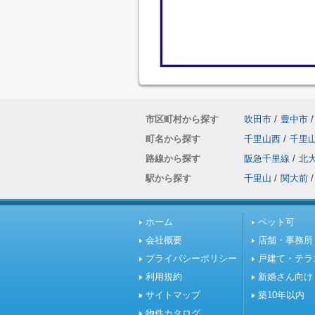
市区町村から探す
吹田市
/
豊中市
/
町名から探す
千里山西
/
千里
路線から探す
阪急千里線
/
北
駅から探す
千里山
/
関大前
/
ホーム
ペット可
会社概要
店舗・事務所
プライバシーポリシー
戸建て・テラ
利用規約
新婚さん向け
サイトマップ
築10年以内
物件カタログ