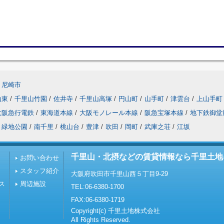
尼崎市
山東
/
千里山竹園
/
佐井寺
/
千里山高塚
/
円山町
/
山手町
/
津雲台
/
上山手町
大阪急行電鉄
/
東海道本線
/
大阪モノレール本線
/
阪急宝塚本線
/
地下鉄御堂
緑地公園
/
南千里
/
桃山台
/
豊津
/
吹田
/
岡町
/
武庫之荘
/
江坂
千里山・北摂などの賃貸情報なら千里土地
お問い合わせ
スタッフ紹介
大阪府吹田市千里山西５丁目9-29
ス
周辺施設
TEL:06-6380-1700
FAX:06-6380-1719
Copyright(c) 千里土地株式会社
All Rights Reserved.