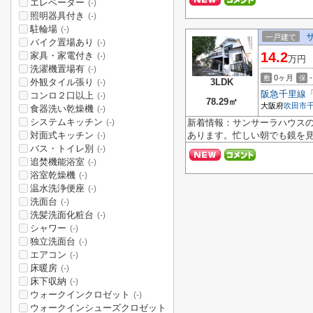
エレベーター
(-)
照明器具付き
(-)
駐輪場
(-)
一戸建て
バイク置場あり
(-)
14.2
家具・家電付き
(-)
万円
洗濯機置場有
(-)
0ヶ月
-
敷
保
外観タイル張り
3LDK
(-)
阪急千里線
コンロ２口以上
(-)
78.29㎡
大阪府
吹田市
食器洗い乾燥機
(-)
システムキッチン
新着情報：サンサーラハウスの
(-)
対面式キッチン
あります。忙しい朝でも鏡を見
(-)
バス・トイレ別
(-)
追焚機能浴室
(-)
浴室乾燥機
(-)
温水洗浄便座
(-)
洗面台
(-)
洗髪洗面化粧台
(-)
シャワー
(-)
独立洗面台
(-)
エアコン
(-)
床暖房
(-)
床下収納
(-)
ウォークインクロゼット
(-)
ウォークインシューズクロゼット