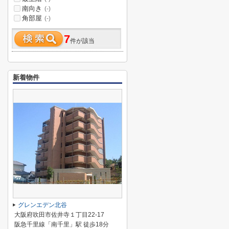
南向き
(-)
角部屋
(-)
7
件が該当
新着物件
グレンエデン北谷
大阪府吹田市佐井寺１丁目22-17
阪急千里線「南千里」駅 徒歩18分