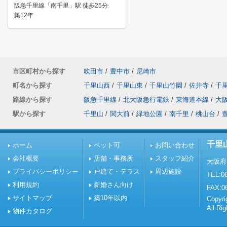
阪急千里線「南千里」駅 徒歩25分
築12年
市区町村から探す
吹田市
/
豊中市
/
尼崎市
町名から探す
千里山西
/
千里山東
/
千里山竹園
/
佐井寺
/
千
路線から探す
阪急千里線
/
北大阪急行電鉄
/
東海道本線
/
大
駅から探す
千里山
/
関大前
/
緑地公園
/
南千里
/
桃山台
/
千里
ホーム
ペット可
お問い合わせ
会社概要
店舗・事務所
スタッフ紹介
大阪府
プライバシーポリシー
戸建て・テラス
周辺施設
TEL:06
利用規約
新婚さん向け
FAX:0
サイトマップ
築10年以内
Copy
All Ri
物件カタログ