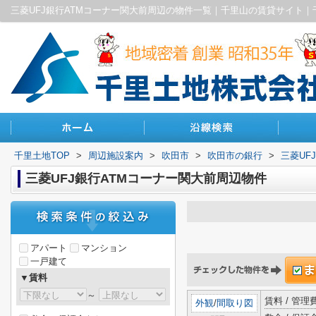
三菱UFJ銀行ATMコーナー関大前周辺の物件一覧｜千里山の賃貸サイト｜
千里土地TOP
>
周辺施設案内
>
吹田市
>
吹田市の銀行
>
三菱UF
三菱UFJ銀行ATMコーナー関大前周辺物件
アパート
マンション
一戸建て
▼賃料
～
賃料 / 管
外観
/
間取り図