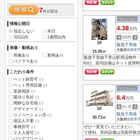
7
件が該当
マンション
情報公開日
4.38
万円
指定しない
本日
3日以内
1週間以内
0万円
-
敷
保
1K
阪急千里線
画像・動画あり
大阪府
吹田市
19.00㎡
画像あり
動画あり
阪急千里線千里山駅周辺物件：
パノラマあり
6分)。室内設備はネット使用料
こだわり条件
ペット飼育可
(-)
ペット専用設備
(-)
マンション
楽器相談
(-)
6.4
陽当り良好
(-)
万円
閑静な住宅地
(-)
0ヶ月
-
敷
保
1K
デザイナーズ
(-)
阪急千里線
リノベーション済
(-)
30.73㎡
大阪府
吹田市
保証人不要
(-)
事務所可
ぜひ一度見ていただきたい、
(-)
て便利。室内設備は洗面所独立
２人入居可
(-)
バリアフリー
(-)