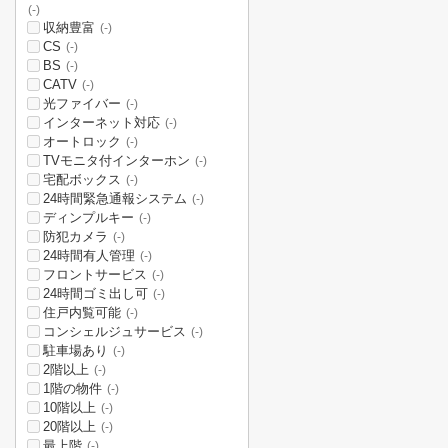
(-)
収納豊富
(-)
CS
(-)
BS
(-)
CATV
(-)
光ファイバー
(-)
インターネット対応
(-)
オートロック
(-)
TVモニタ付インターホン
(-)
宅配ボックス
(-)
24時間緊急通報システム
(-)
ディンプルキー
(-)
防犯カメラ
(-)
24時間有人管理
(-)
フロントサービス
(-)
24時間ゴミ出し可
(-)
住戸内覧可能
(-)
コンシェルジュサービス
(-)
駐車場あり
(-)
2階以上
(-)
1階の物件
(-)
10階以上
(-)
20階以上
(-)
最上階
(-)