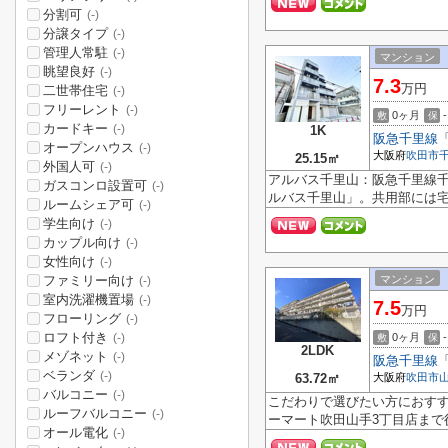
分割可
(-)
分譲タイプ
(-)
管理人常駐
(-)
マンション
眺望良好
(-)
7.3
万円
二世帯住宅
(-)
フリーレント
(-)
0ヶ月
-
敷
保
カードキー
(-)
1K
阪急千里線
オープンハウス
(-)
大阪府
吹田市
25.15㎡
外国人可
(-)
アルバス千里山：阪急千里線
ガスコンロ設置可
(-)
ルバス千里山」。共用部には宅
ルームシェア可
(-)
学生向け
(-)
カップル向け
(-)
女性向け
(-)
ファミリー向け
マンション
(-)
室内洗濯機置場
(-)
7.5
万円
フローリング
(-)
ロフト付き
0ヶ月
-
(-)
敷
保
2LDK
メゾネット
(-)
阪急千里線
ベランダ
(-)
63.72㎡
大阪府
吹田市
バルコニー
(-)
こだわりで選びたい方におす
ルーフバルコニー
(-)
ーマート吹田山手3丁目店まで徒
オール電化
(-)