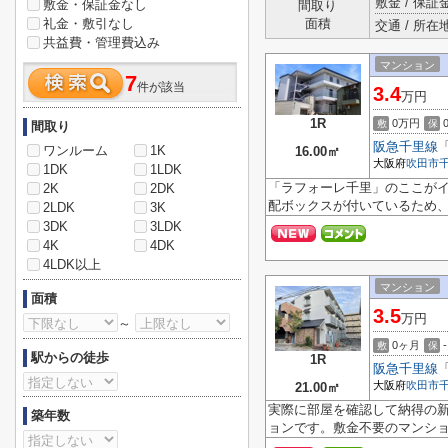
敷金 / 保証金
敷金・保証金なし
間取り
礼金・敷引なし
面積
交通 / 所在
共益費・管理費込み
マンション
7
件が該当
3.4
万円
1R
0万円
敷
保
間取り
阪急千里線
ワンルーム
1K
16.00㎡
大阪府
吹田市
1DK
1LDK
「ラフォーレ千里」のここが
2K
2DK
配ボックスが付いているため、
2LDK
3K
3DK
3LDK
4K
4DK
4LDK以上
マンション
面積
3.5
万円
～
0ヶ月
-
敷
保
駅からの徒歩
1R
阪急千里線
大阪府
吹田市
21.00㎡
実際に部屋を確認して納得の
築年数
ョンです。敷金不要のマンショ