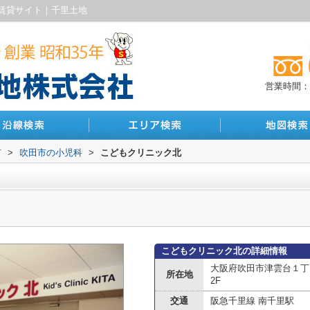
賃貸サイト｜千里土地
営業時間：10
市
>
吹田市の小児科
>
こどもクリニック北
こどもクリニック北の詳細情報
大阪府吹田市津雲台１丁
所在地
2F
交通
阪急千里線 南千里駅