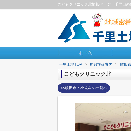
こどもクリニック北情報ページ｜千里山の
千里土地TOP
>
周辺施設案内
>
吹田
こどもクリニック北
<<吹田市の小児科の一覧へ