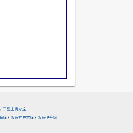
/
千里山月が丘
筋線
/
阪急神戸本線
/
阪急伊丹線