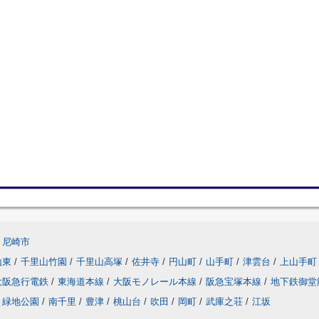
尼崎市
山東
/
千里山竹園
/
千里山高塚
/
佐井寺
/
円山町
/
山手町
/
津雲台
/
上山手町
大阪急行電鉄
/
東海道本線
/
大阪モノレール本線
/
阪急宝塚本線
/
地下鉄御堂
緑地公園
/
南千里
/
豊津
/
桃山台
/
吹田
/
岡町
/
武庫之荘
/
江坂