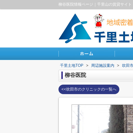
柳谷医院情報ページ｜千里山の賃貸サイト
千里土地TOP
>
周辺施設案内
>
吹田
柳谷医院
<<吹田市のクリニックの一覧へ