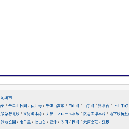
尼崎市
山東
/
千里山竹園
/
佐井寺
/
千里山高塚
/
円山町
/
山手町
/
津雲台
/
上山手町
大阪急行電鉄
/
東海道本線
/
大阪モノレール本線
/
阪急宝塚本線
/
地下鉄御堂
緑地公園
/
南千里
/
桃山台
/
豊津
/
吹田
/
岡町
/
武庫之荘
/
江坂