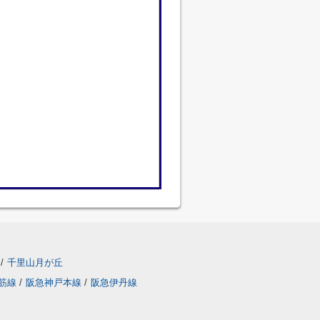
/
千里山月が丘
筋線
/
阪急神戸本線
/
阪急伊丹線