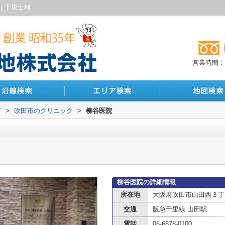
｜千里土地
営業時間：10
市
>
吹田市のクリニック
>
柳谷医院
柳谷医院の詳細情報
所在地
大阪府吹田市山田西３丁目
交通
阪急千里線 山田駅
電話
06-6878-0100