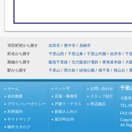
市区町村から探す
吹田市
/
豊中市
/
尼崎市
町名から探す
千里山西
/
千里山東
/
千里山竹園
/
佐井寺
/
千
路線から探す
阪急千里線
/
北大阪急行電鉄
/
東海道本線
/
大
駅から探す
千里山
/
関大前
/
緑地公園
/
南千里
/
桃山台
/
千里
ホーム
ペット可
お問い合わせ
会社概要
店舗・事務所
スタッフ紹介
大阪府
プライバシーポリシー
戸建て・テラス
周辺施設
TEL:06
利用規約
新婚さん向け
FAX:0
サイトマップ
築10年以内
Copy
All Ri
物件カタログ