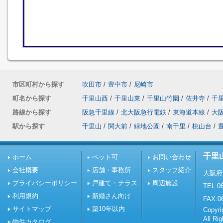
市区町村から探す
吹田市
/
豊中市
/
尼崎市
町名から探す
千里山西
/
千里山東
/
千里山竹園
/
佐井寺
/
千
路線から探す
阪急千里線
/
北大阪急行電鉄
/
東海道本線
/
大
駅から探す
千里山
/
関大前
/
緑地公園
/
南千里
/
桃山台
/
千里
ホーム
ペット可
お問い合わせ
会社概要
店舗・事務所
スタッフ紹介
大阪府
プライバシーポリシー
戸建て・テラス
周辺施設
TEL:06
利用規約
新婚さん向け
FAX:0
サイトマップ
築10年以内
Copy
All Ri
物件カタログ