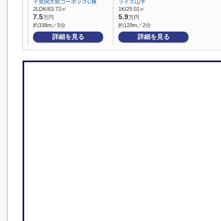
千里関大前コーポラスC棟
ライズ山手
2LDK/63.72㎡
1K/25.01㎡
7.5
5.9
万円
万円
約338m／5分
約129m／2分
詳細を見る
詳細を見る