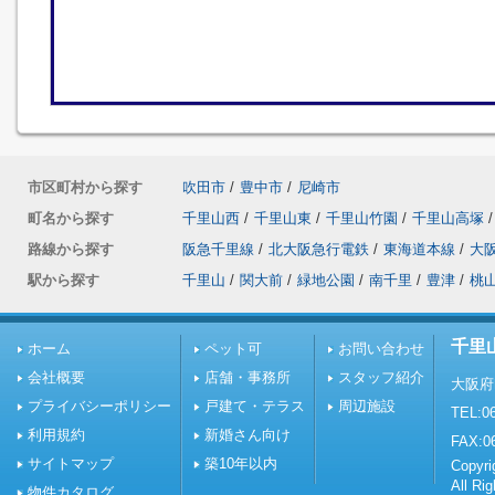
市区町村から探す
吹田市
/
豊中市
/
尼崎市
町名から探す
千里山西
/
千里山東
/
千里山竹園
/
千里山高塚
/
路線から探す
阪急千里線
/
北大阪急行電鉄
/
東海道本線
/
大
駅から探す
千里山
/
関大前
/
緑地公園
/
南千里
/
豊津
/
桃
千里
ホーム
ペット可
お問い合わせ
会社概要
店舗・事務所
スタッフ紹介
大阪府
プライバシーポリシー
戸建て・テラス
周辺施設
TEL:06
利用規約
新婚さん向け
FAX:0
サイトマップ
築10年以内
Copy
All Ri
物件カタログ