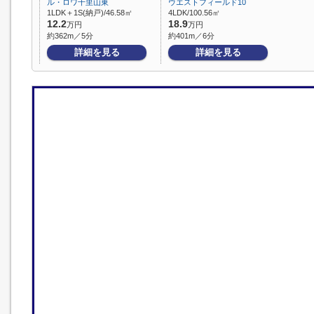
ル・ロワ千里山東
ウエストフィールド10
1LDK＋1S(納戸)/46.58㎡
4LDK/100.56㎡
12.2
18.9
万円
万円
約362m／5分
約401m／6分
詳細を見る
詳細を見る