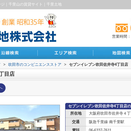
ージ｜千里山の賃貸サイト｜千里土地
営業時間：10
市
>
吹田市のコンビニエンスストア
>
セブンイレブン吹田佐井寺4丁目店
丁目店
へ
セブンイレブン吹田佐井寺4丁目店
所在地
大阪府吹田市佐井寺４丁目
交通
阪急千里線 南千里駅
電話
06-6337-7611