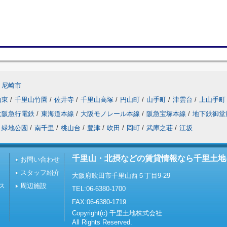
尼崎市
山東
/
千里山竹園
/
佐井寺
/
千里山高塚
/
円山町
/
山手町
/
津雲台
/
上山手町
大阪急行電鉄
/
東海道本線
/
大阪モノレール本線
/
阪急宝塚本線
/
地下鉄御堂
緑地公園
/
南千里
/
桃山台
/
豊津
/
吹田
/
岡町
/
武庫之荘
/
江坂
千里山・北摂などの賃貸情報なら千里土地
お問い合わせ
スタッフ紹介
大阪府吹田市千里山西５丁目9-29
ス
周辺施設
TEL:06-6380-1700
FAX:06-6380-1719
Copyright(c) 千里土地株式会社
All Rights Reserved.