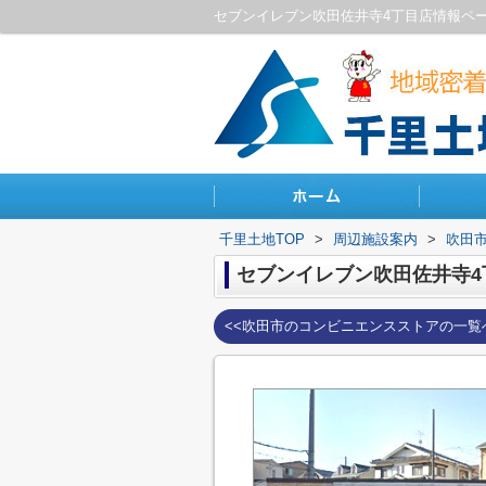
セブンイレブン吹田佐井寺4丁目店情報ペ
千里土地TOP
>
周辺施設案内
>
吹田
セブンイレブン吹田佐井寺4
<<吹田市のコンビニエンスストアの一覧