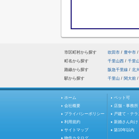
市区町村から探す
吹田市
/
豊中市
/
町名から探す
千里山西
/
千里
路線から探す
阪急千里線
/
北
駅から探す
千里山
/
関大前
/
ホーム
ペット可
会社概要
店舗・事務所
プライバシーポリシー
戸建て・テラ
利用規約
新婚さん向け
サイトマップ
築10年以内
物件カタログ