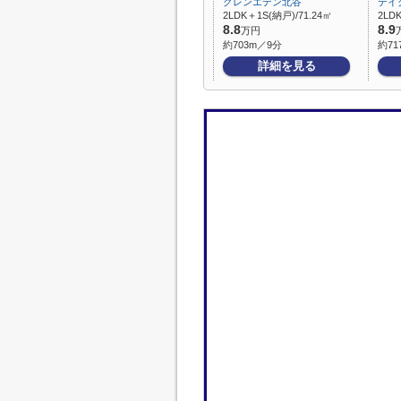
グレンエデン北谷
デイ
2LDK＋1S(納戸)/71.24㎡
2LDK
8.8
8.9
万円
約703m／9分
約71
詳細を見る