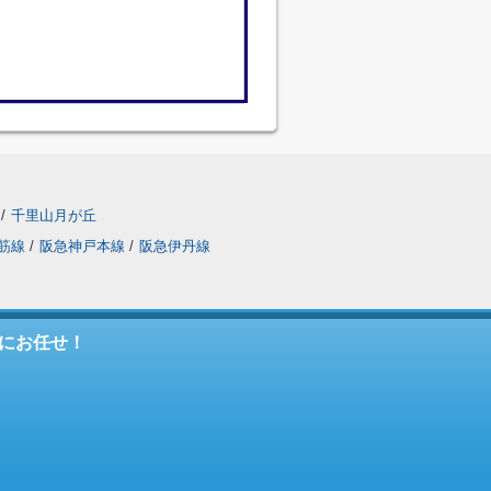
/
千里山月が丘
筋線
/
阪急神戸本線
/
阪急伊丹線
にお任せ！