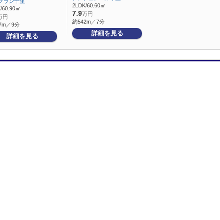
グラン千里
2LDK/60.60㎡
/60.90㎡
7.9
万円
万円
約542m／7分
7m／9分
詳細を見る
詳細を見る