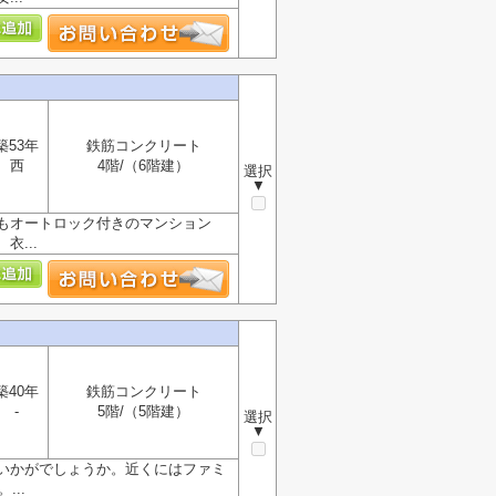
築53年
鉄筋コンクリート
西
4階/（6階建）
選択
▼
もオートロック付きのマンション
...
築40年
鉄筋コンクリート
-
5階/（5階建）
選択
▼
いかがでしょうか。近くにはファミ
..