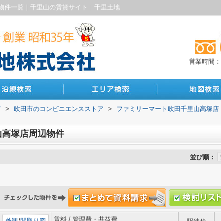
物件一覧｜千里山の賃貸サイト｜千里土地
営業時間：10
市
>
吹田市のコンビニエンスストア
>
ファミリーマート吹田千里山高塚店
山高塚店周辺物件
並び順：
賃料 / 管理費・共益費
外観
/
間取り図