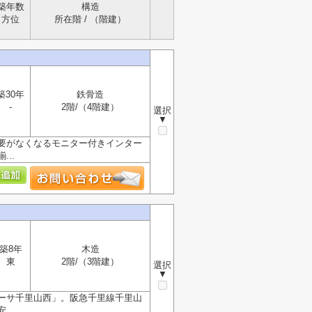
築年数
構造
方位
所在階 / （階建）
築30年
鉄骨造
-
2階/（4階建）
選択
▼
要がなくなるモニター付きインター
..
築8年
木造
東
2階/（3階建）
選択
▼
ーサ千里山西」。阪急千里線千里山
..