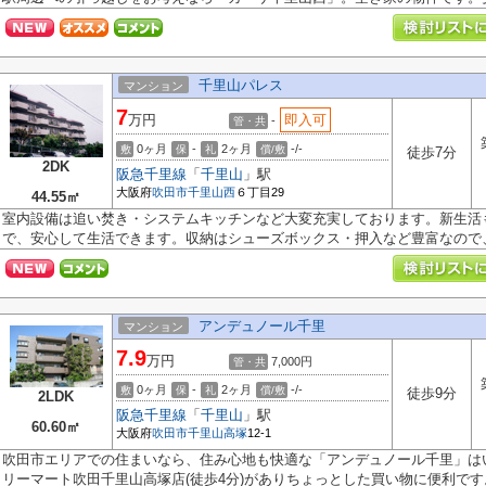
千里山パレス
マンション
7
万円
即入可
-
管・共
0ヶ月
-
2ヶ月
-/-
敷
保
礼
償/敷
徒歩7分
2DK
阪急千里線
「
千里山
」駅
大阪府
吹田市
千里山西
６丁目29
44.55㎡
室内設備は追い焚き・システムキッチンなど大変充実しております。新生活
で、安心して生活できます。収納はシューズボックス・押入など豊富なので、衣
アンデュノール千里
マンション
7.9
万円
7,000円
管・共
0ヶ月
-
2ヶ月
-/-
敷
保
礼
償/敷
徒歩9分
2LDK
阪急千里線
「
千里山
」駅
60.60㎡
大阪府
吹田市
千里山高塚
12-1
吹田市エリアでの住まいなら、住み心地も快適な「アンデュノール千里」は
リーマート吹田千里山高塚店(徒歩4分)がありちょっとした買い物に便利です。.