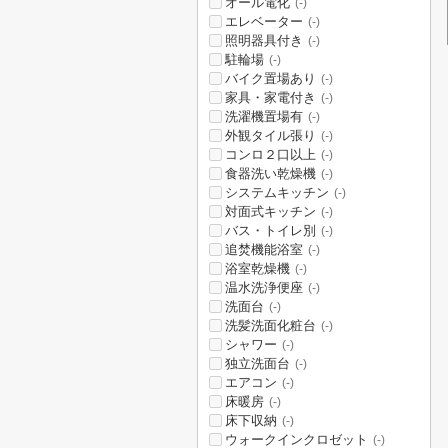
オール電化
(-)
エレベーター
(-)
照明器具付き
(-)
駐輪場
(-)
バイク置場あり
(-)
家具・家電付き
(-)
洗濯機置場有
(-)
外観タイル張り
(-)
コンロ２口以上
(-)
食器洗い乾燥機
(-)
システムキッチン
(-)
対面式キッチン
(-)
バス・トイレ別
(-)
追焚機能浴室
(-)
浴室乾燥機
(-)
温水洗浄便座
(-)
洗面台
(-)
洗髪洗面化粧台
(-)
シャワー
(-)
独立洗面台
(-)
エアコン
(-)
床暖房
(-)
床下収納
(-)
ウォークインクロゼット
(-)