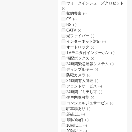
ウォークインシューズクロゼット
(-)
収納豊富
(-)
CS
(-)
BS
(-)
CATV
(-)
光ファイバー
(-)
インターネット対応
(-)
オートロック
(-)
TVモニタ付インターホン
(-)
宅配ボックス
(-)
24時間緊急通報システム
(-)
ディンプルキー
(-)
防犯カメラ
(-)
24時間有人管理
(-)
フロントサービス
(-)
24時間ゴミ出し可
(-)
住戸内覧可能
(-)
コンシェルジュサービス
(-)
駐車場あり
(-)
2階以上
(-)
1階の物件
(-)
10階以上
(-)
20階以上
(-)