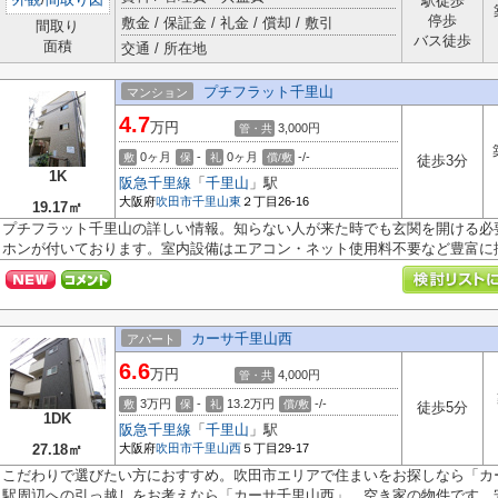
駅徒歩
停歩
敷金 / 保証金 / 礼金 / 償却 / 敷引
間取り
バス徒歩
面積
交通 / 所在地
プチフラット千里山
マンション
4.7
万円
3,000円
管・共
0ヶ月
-
0ヶ月
-/-
敷
保
礼
償/敷
徒歩3分
1K
阪急千里線
「
千里山
」駅
大阪府
吹田市
千里山東
２丁目26-16
19.17㎡
プチフラット千里山の詳しい情報。知らない人が来た時でも玄関を開ける必
ホンが付いております。室内設備はエアコン・ネット使用料不要など豊富に揃.
カーサ千里山西
アパート
6.6
万円
4,000円
管・共
3万円
-
13.2万円
-/-
敷
保
礼
償/敷
徒歩5分
1DK
阪急千里線
「
千里山
」駅
27.18㎡
大阪府
吹田市
千里山西
５丁目29-17
こだわりで選びたい方におすすめ。吹田市エリアで住まいをお探しなら「カ
駅周辺への引っ越しをお考えなら「カーサ千里山西」。空き家の物件です。安.