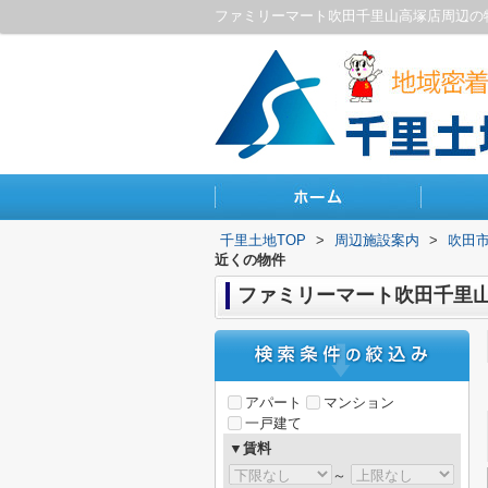
ファミリーマート吹田千里山高塚店周辺の
千里土地TOP
>
周辺施設案内
>
吹田
近くの物件
ファミリーマート吹田千里
アパート
マンション
一戸建て
▼賃料
～