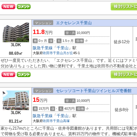
エクセレンス千里山
マンション
11.8
万円
10,000円
管・共
0ヶ月
-
1.5ヶ月
-/-
敷
保
礼
償/敷
徒歩12分
3LDK
阪急千里線
「
千里山
」駅
88.69㎡
大阪府
吹田市
千里山月が丘
45-1
ぜひ一度見ていただきたい、「エクセレンス千里山」です。近くにはファミリ
分)がありちょっとした買い物に便利です。千里土地は吹田市の不動産会社とし
セレッソコート千里山ツインヒルズ壱番館
マンション
15
万円
10,000円
管・共
15万円
-
40万円
-/-
敷
保
礼
償/敷
徒歩8分
3LDK
阪急千里線
「
千里山
」駅
81.21㎡
大阪府
吹田市
千里山高塚
家から217mのところに千里山・佐井寺図書館があります。共用部には宅配
で荷物を受け取る必要がありません。賃料15万円の物件です。機械式駐車場が.