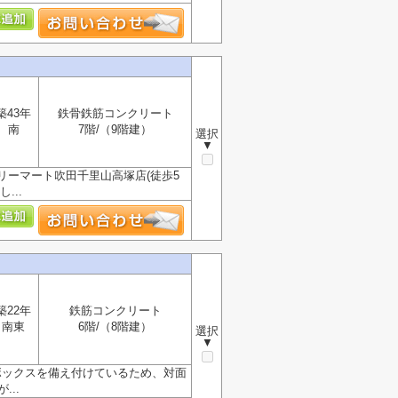
築43年
鉄骨鉄筋コンクリート
南
7階/（9階建）
選択
▼
ーマート吹田千里山高塚店(徒歩5
...
築22年
鉄筋コンクリート
南東
6階/（8階建）
選択
▼
ボックスを備え付けているため、対面
..