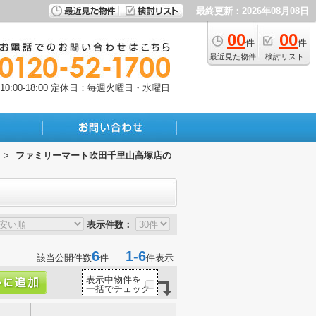
最終更新：2026年08月08日
00
00
件
件
最近見た物件
検討リスト
:00-18:00
定休日：毎週火曜日・水曜日
>
ファミリーマート吹田千里山高塚店の
表示件数：
6
1-6
該当公開件数
件
件表示
表示中物件を
一括でチェック