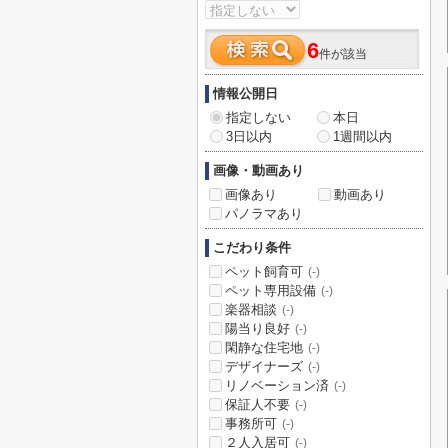
6
件が該当
情報公開日
指定しない
本日
3日以内
1週間以内
画像・動画あり
画像あり
動画あり
パノラマあり
こだわり条件
ペット飼育可
(-)
ペット専用設備
(-)
楽器相談
(-)
陽当り良好
(-)
閑静な住宅地
(-)
デザイナーズ
(-)
リノベーション済
(-)
保証人不要
(-)
事務所可
(-)
２人入居可
(-)