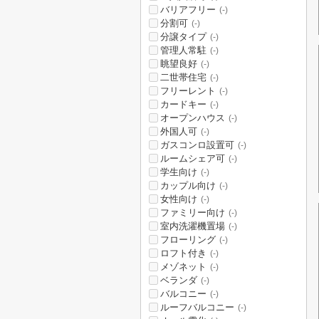
バリアフリー
(-)
分割可
(-)
分譲タイプ
(-)
管理人常駐
(-)
眺望良好
(-)
二世帯住宅
(-)
フリーレント
(-)
カードキー
(-)
オープンハウス
(-)
外国人可
(-)
ガスコンロ設置可
(-)
ルームシェア可
(-)
学生向け
(-)
カップル向け
(-)
女性向け
(-)
ファミリー向け
(-)
室内洗濯機置場
(-)
フローリング
(-)
ロフト付き
(-)
メゾネット
(-)
ベランダ
(-)
バルコニー
(-)
ルーフバルコニー
(-)