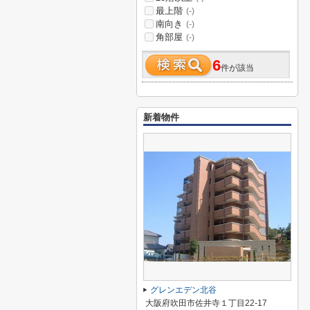
最上階
(-)
南向き
(-)
角部屋
(-)
6
件が該当
新着物件
グレンエデン北谷
大阪府吹田市佐井寺１丁目22-17