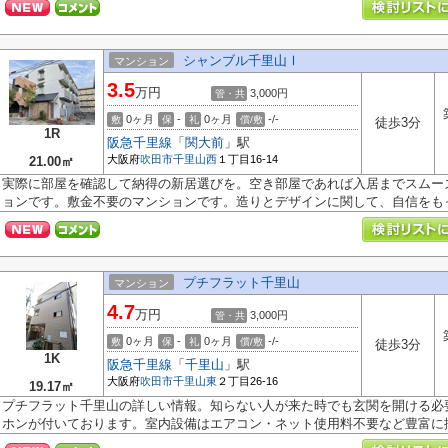
シャンブル千里山Ⅰ
マンション
3.5
万円
3,000円
管・共
0ヶ月
-
0ヶ月
-/-
敷
保
礼
償/敷
徒歩3分
1R
阪急千里線
「
関大前
」駅
大阪府
吹田市
千里山西
１丁目16-14
21.00㎡
実際に部屋を確認して納得の新居選びを。空き部屋であれば入居までスムー
ョンです。敷金不要のマンションです。造りとデザインに関して、自信をもっ.
プチフラット千里山
マンション
4.7
万円
3,000円
管・共
0ヶ月
-
0ヶ月
-/-
敷
保
礼
償/敷
徒歩3分
1K
阪急千里線
「
千里山
」駅
大阪府
吹田市
千里山東
２丁目26-16
19.17㎡
プチフラット千里山の詳しい情報。知らない人が来た時でも玄関を開ける必
ホンが付いております。室内設備はエアコン・ネット使用料不要など豊富に揃.