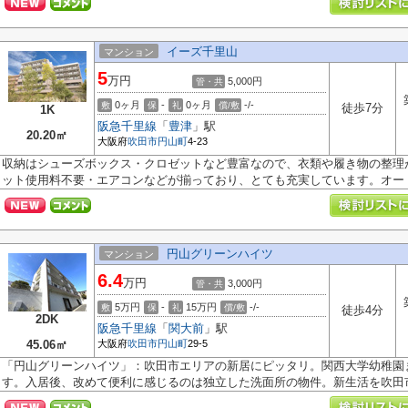
イーズ千里山
マンション
5
万円
5,000円
管・共
0ヶ月
-
0ヶ月
-/-
敷
保
礼
償/敷
徒歩7分
1K
阪急千里線
「
豊津
」駅
20.20㎡
大阪府
吹田市
円山町
4-23
収納はシューズボックス・クロゼットなど豊富なので、衣類や履き物の整理
ット使用料不要・エアコンなどが揃っており、とても充実しています。オート.
円山グリーンハイツ
マンション
6.4
万円
3,000円
管・共
5万円
-
15万円
-/-
敷
保
礼
償/敷
徒歩4分
2DK
阪急千里線
「
関大前
」駅
45.06㎡
大阪府
吹田市
円山町
29-5
「円山グリーンハイツ」：吹田市エリアの新居にピッタリ。関西大学幼稚園
す。入居後、改めて便利に感じるのは独立した洗面所の物件。新生活を吹田市.