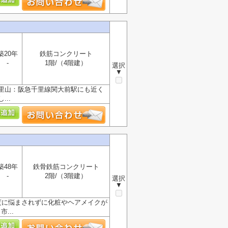
築20年
鉄筋コンクリート
-
1階/（4階建）
選択
▼
里山：阪急千里線関大前駅にも近く
..
築48年
鉄骨鉄筋コンクリート
-
2階/（3階建）
選択
▼
度に悩まされずに化粧やヘアメイクが
...