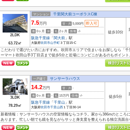
千里関大前コーポラスC棟
マンション
7.5
万円
即入可
5,000円
管・共
0ヶ月
-
2ヶ月
-/-
敷
保
礼
償/敷
徒歩10分
2LDK
阪急千里線
「
関大前
」駅
63.72㎡
大阪府
吹田市
山手町
３丁目15-C
こだわりで選びたい方におすすめ。吹田市エリアで住まいをお探しなら「千
ーマート吹田山手3丁目店まで徒歩5分と近場にコンビニがあるのもポイント。.
サンサーラハウス
一戸建て
14.2
万円
-
管・共
0ヶ月
-
15万円
-/-
敷
保
礼
償/敷
徒歩5分
3LDK
阪急千里線
「
千里山
」駅
78.29㎡
大阪府
吹田市
千里山西
１丁目30-14
新着情報：サンサーラハウスの空室情報ならコチラ。家から386mのところに
あります。忙しい朝でも鏡を見ながらサッと身支度を整えられる独立洗面台を採