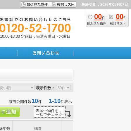
最終更新：2026年08月07日
00
00
件
件
最近見た物件
検討リスト
:00-18:00
定休日：毎週火曜日・水曜日
表示件数：
10
1-10
該当公開件数
件
件表示
表示中物件を
一括でチェック
築年数
構造