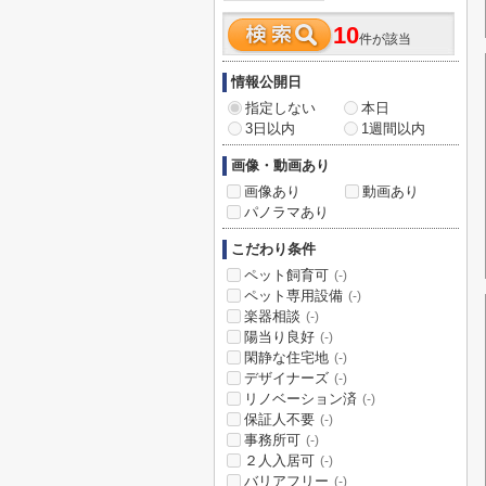
10
件が該当
情報公開日
指定しない
本日
3日以内
1週間以内
画像・動画あり
画像あり
動画あり
パノラマあり
こだわり条件
ペット飼育可
(-)
ペット専用設備
(-)
楽器相談
(-)
陽当り良好
(-)
閑静な住宅地
(-)
デザイナーズ
(-)
リノベーション済
(-)
保証人不要
(-)
事務所可
(-)
２人入居可
(-)
バリアフリー
(-)