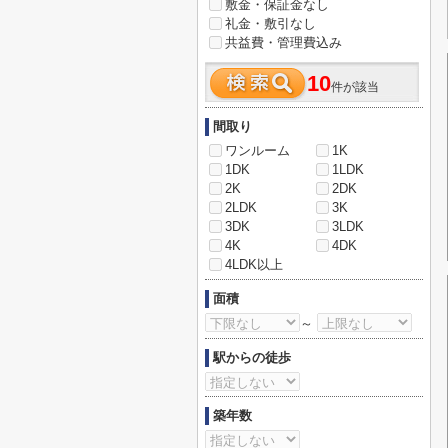
敷金・保証金なし
礼金・敷引なし
共益費・管理費込み
10
件が該当
間取り
ワンルーム
1K
1DK
1LDK
2K
2DK
2LDK
3K
3DK
3LDK
4K
4DK
4LDK以上
面積
～
駅からの徒歩
築年数