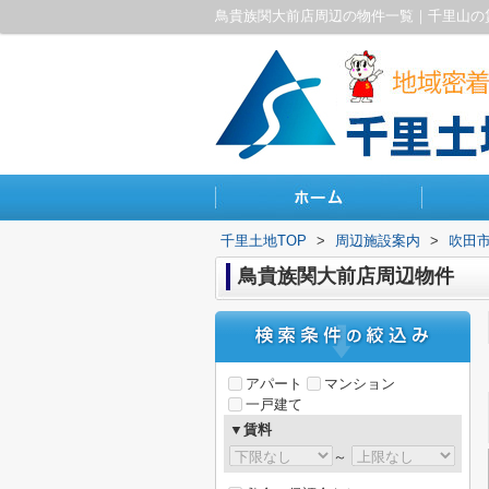
鳥貴族関大前店周辺の物件一覧｜千里山の
千里土地TOP
>
周辺施設案内
>
吹田
鳥貴族関大前店周辺物件
アパート
マンション
一戸建て
▼賃料
～