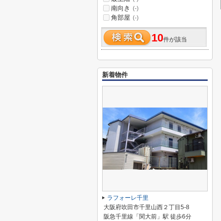
南向き
(-)
角部屋
(-)
10
件が該当
新着物件
ラフォーレ千里
大阪府吹田市千里山西２丁目5-8
阪急千里線「関大前」駅 徒歩6分