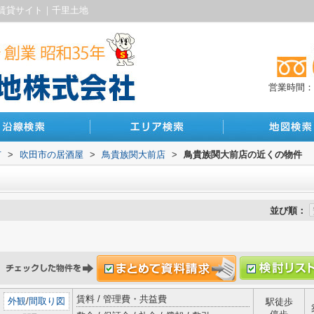
賃貸サイト｜千里土地
営業時間：10
市
>
吹田市の居酒屋
>
鳥貴族関大前店
>
鳥貴族関大前店の近くの物件
並び順：
賃料 / 管理費・共益費
外観
/
間取り図
駅徒歩