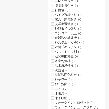
エレベーター
(-)
照明器具付き
(-)
駐輪場
(-)
バイク置場あり
(-)
家具・家電付き
(-)
洗濯機置場有
(-)
外観タイル張り
(-)
コンロ２口以上
(-)
食器洗い乾燥機
(-)
システムキッチン
(-)
対面式キッチン
(-)
バス・トイレ別
(-)
追焚機能浴室
(-)
浴室乾燥機
(-)
温水洗浄便座
(-)
洗面台
(-)
洗髪洗面化粧台
(-)
シャワー
(-)
独立洗面台
(-)
エアコン
(-)
床暖房
(-)
床下収納
(-)
ウォークインクロゼット
(-)
ウォークインシューズクロゼット