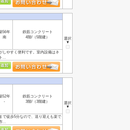
築56年
鉄筋コンクリート
南
4階/（5階建）
選択
▼
がしやすく便利です。室内設備はネ
..
築52年
鉄筋コンクリート
-
3階/（3階建）
選択
▼
まで徒歩5分なので、送り迎えも楽で
..