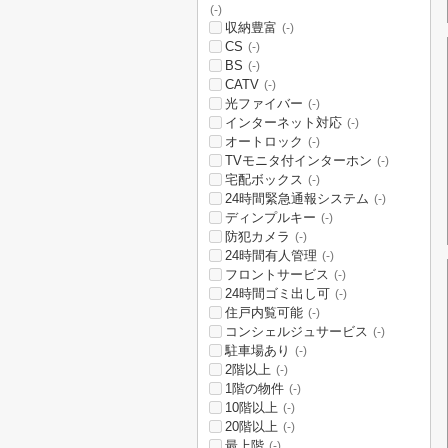
(-)
収納豊富
(-)
CS
(-)
BS
(-)
CATV
(-)
光ファイバー
(-)
インターネット対応
(-)
オートロック
(-)
TVモニタ付インターホン
(-)
宅配ボックス
(-)
24時間緊急通報システム
(-)
ディンプルキー
(-)
防犯カメラ
(-)
24時間有人管理
(-)
フロントサービス
(-)
24時間ゴミ出し可
(-)
住戸内覧可能
(-)
コンシェルジュサービス
(-)
駐車場あり
(-)
2階以上
(-)
1階の物件
(-)
10階以上
(-)
20階以上
(-)
最上階
(-)