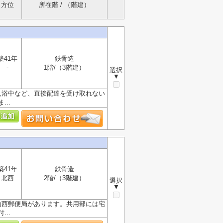
方位
所在階 / （階建）
築41年
鉄骨造
-
1階/（3階建）
選択
▼
入浴中など、直接配達を受け取れない
..
築41年
鉄骨造
北西
2階/（3階建）
選択
▼
山西郵便局があります。共用部には宅
..