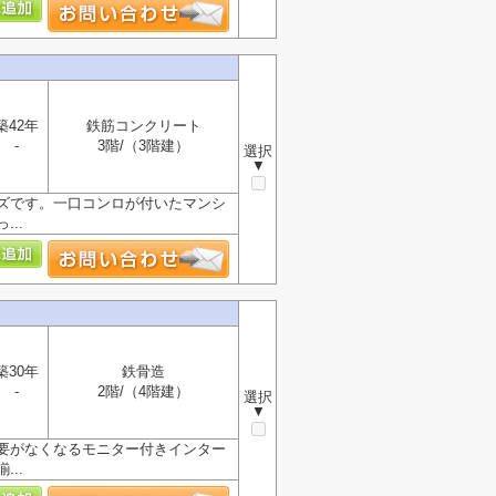
築42年
鉄筋コンクリート
-
3階/（3階建）
選択
▼
ズです。一口コンロが付いたマンシ
..
築30年
鉄骨造
-
2階/（4階建）
選択
▼
要がなくなるモニター付きインター
..