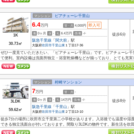
ピアチェーレ千里山
マンション
6.4
万円
即入可
4,000円
管・共
0ヶ月
-
6.4万円
-/-
敷
保
礼
償/敷
徒歩6分
1K
阪急千里線
「
関大前
」駅
30.73㎡
大阪府
吹田市
千里山東
１丁目17-36
ぜひ一度見ていただきたい、「ピアチェーレ千里山」です。ピアチェーレ千
て便利。室内設備は洗面所独立・浴室乾燥機などが揃っており、とても充実し.
村崎マンション
マンション
7
万円
-
管・共
0ヶ月
-
14万円
-/-
敷
保
礼
償/敷
徒歩8分
3LDK
阪急千里線
「
千里山
」駅
59.62㎡
大阪府
吹田市
千里山東
２丁目13-10
徒歩7分の場所に吹田市立千里第二小学校があります。入浴後でも温度や湿
できる独立洗面台が付いております。間取り3LDKの物件です。新生活を吹田市