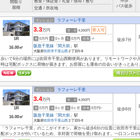
停歩
敷金 / 保証金 / 礼金 / 償却 / 敷引
間取り
バス徒歩
面積
交通 / 所在地
ラフォーレ千里
マンション
3.3
万円
即入可
4,000円
管・共
1R
0万円
0ヶ月
0万円
-/-
敷
保
礼
償/敷
徒歩7分
阪急千里線
「
関大前
」駅
16.00㎡
大阪府
吹田市
千里山西
２丁目5-8
歩いて6分の場所には吹田市千里山西郵便局があります。リモートワークや
時は宅配ボックスに荷物が届きます。お部屋にも運命の出会いがきっとありま.
ラフォーレ千里
マンション
3.4
万円
4,000円
管・共
1R
0万円
0ヶ月
0ヶ月
0万円/-
敷
保
礼
償/敷
徒歩6分
阪急千里線
「
関大前
」駅
16.00㎡
大阪府
吹田市
千里山西
２丁目5-8
「ラフォーレ千里」のここがイチオシ。家から徒歩6分の位置に吹田市千里
配ボックスが付いているため、非対面で荷物を受け取れます。一口コンロが付.