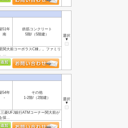
築51年
鉄筋コンクリート
南
5階/（5階建）
選択
▼
里関大前コーポラスC棟」。ファミリ
..
築54年
その他
-
1-2階/（2階建）
選択
▼
三菱UFJ銀行ATMコーナー関大前が
...