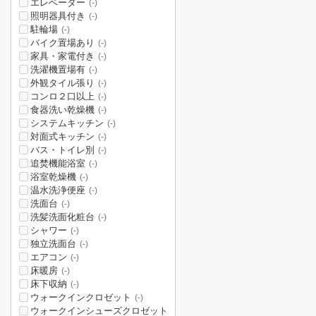
エレベーター
(-)
照明器具付き
(-)
駐輪場
(-)
バイク置場あり
(-)
家具・家電付き
(-)
洗濯機置場有
(-)
外観タイル張り
(-)
コンロ２口以上
(-)
食器洗い乾燥機
(-)
システムキッチン
(-)
対面式キッチン
(-)
バス・トイレ別
(-)
追焚機能浴室
(-)
浴室乾燥機
(-)
温水洗浄便座
(-)
洗面台
(-)
洗髪洗面化粧台
(-)
シャワー
(-)
独立洗面台
(-)
エアコン
(-)
床暖房
(-)
床下収納
(-)
ウォークインクロゼット
(-)
ウォークインシューズクロゼット