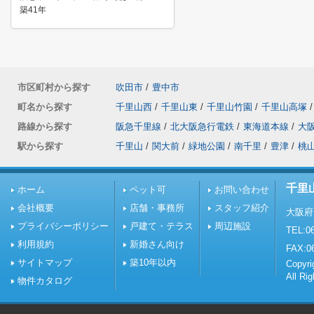
築41年
市区町村から探す
吹田市
/
豊中市
町名から探す
千里山西
/
千里山東
/
千里山竹園
/
千里山高塚
/
路線から探す
阪急千里線
/
北大阪急行電鉄
/
東海道本線
/
大
駅から探す
千里山
/
関大前
/
緑地公園
/
南千里
/
豊津
/
桃
千里
ホーム
ペット可
お問い合わせ
会社概要
店舗・事務所
スタッフ紹介
大阪府
プライバシーポリシー
戸建て・テラス
周辺施設
TEL:06
利用規約
新婚さん向け
FAX:0
サイトマップ
築10年以内
Copy
All Ri
物件カタログ