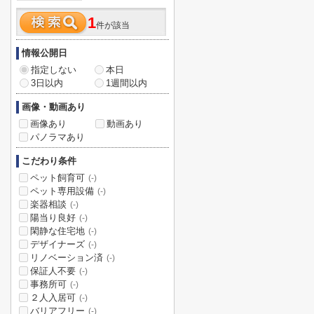
1
件が該当
情報公開日
指定しない
本日
3日以内
1週間以内
画像・動画あり
画像あり
動画あり
パノラマあり
こだわり条件
ペット飼育可
(-)
ペット専用設備
(-)
楽器相談
(-)
陽当り良好
(-)
閑静な住宅地
(-)
デザイナーズ
(-)
リノベーション済
(-)
保証人不要
(-)
事務所可
(-)
２人入居可
(-)
バリアフリー
(-)