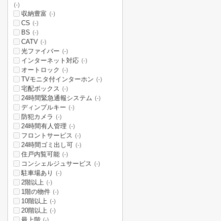
(-)
収納豊富
(-)
CS
(-)
BS
(-)
CATV
(-)
光ファイバー
(-)
インターネット対応
(-)
オートロック
(-)
TVモニタ付インターホン
(-)
宅配ボックス
(-)
24時間緊急通報システム
(-)
ディンプルキー
(-)
防犯カメラ
(-)
24時間有人管理
(-)
フロントサービス
(-)
24時間ゴミ出し可
(-)
住戸内覧可能
(-)
コンシェルジュサービス
(-)
駐車場あり
(-)
2階以上
(-)
1階の物件
(-)
10階以上
(-)
20階以上
(-)
最上階
(-)