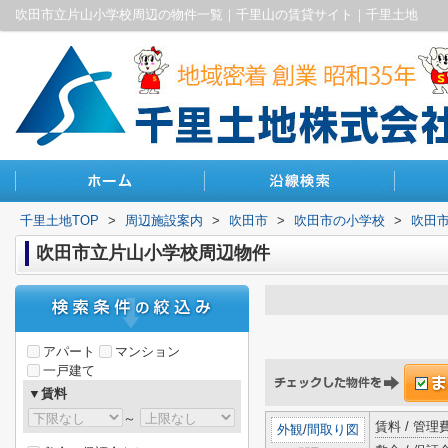
吹田市立片山小学校周辺の物件一覧｜千里山の賃貸サイト｜千里土地
千里土地TOP
>
周辺施設案内
>
吹田市
>
吹田市の小学校
>
吹田
吹田市立片山小学校周辺物件
アパート
マンション
一戸建て
▼賃料
～
賃料 / 管
外観
/
間取り図