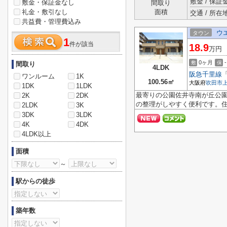
敷金 / 保証金
敷金・保証金なし
間取り
礼金・敷引なし
面積
交通 / 所在
共益費・管理費込み
ウ
タウン
1
件が該当
18.9
万円
0ヶ月
-
敷
保
間取り
4LDK
阪急千里線
ワンルーム
1K
100.56㎡
大阪府
吹田市
1DK
1LDK
最寄りの公園佐井寺南が丘公園
2K
2DK
の整理がしやすく便利です。住
2LDK
3K
3DK
3LDK
4K
4DK
4LDK以上
面積
～
駅からの徒歩
築年数