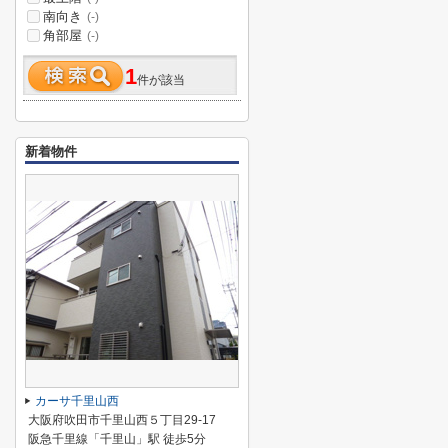
南向き
(-)
角部屋
(-)
1
件が該当
新着物件
カーサ千里山西
大阪府吹田市千里山西５丁目29-17
阪急千里線「千里山」駅 徒歩5分